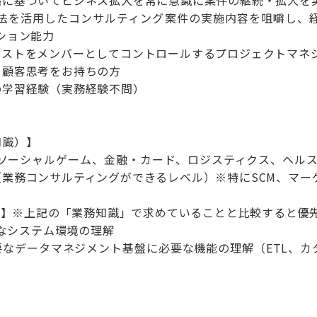
略に基づいてビジネス拡大を常に意識に案件の継続・拡大を
手法を活用したコンサルティング案件の実施内容を咀嚼し、
ション能力
ィストをメンバーとしてコントロールするプロジェクトマネ
・顧客思考をお持ちの方
の学習経験（実務経験不問）
知識）】
(ソーシャルゲーム、金融・カード、ロジスティクス、ヘルス
業務コンサルティングができるレベル）※特にSCM、マー
識)】※上記の「業務知識」で求めていることと比較すると優
要なシステム環境の理解
要なデータマネジメント基盤に必要な機能の理解（ETL、カ