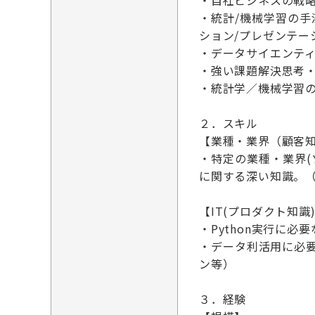
・自社ビジネスの戦
・統計/機械学習の
ション/プレゼンテー
・データサイエンテ
・強い課題解決思考
・統計学／機械学習
２．スキル
【業種・業界（顧客
・特定の業種・業界
に関する深い知識。（
【IT(プロダクト知
・Python実行に必
・データ利活用に必
ン等）
３．経験