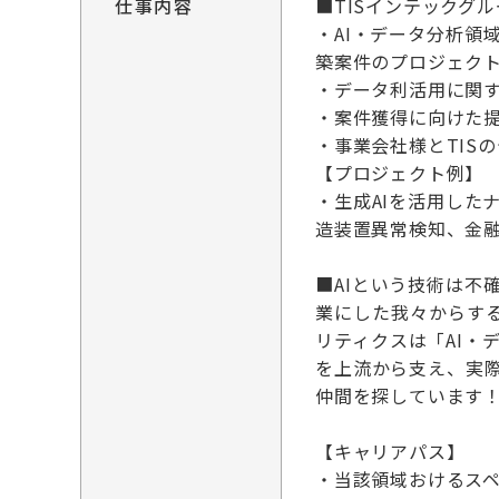
仕事内容
■TISインテックグ
・AI・データ分析領
築案件のプロジェク
・データ利活用に関
・案件獲得に向けた
・事業会社様とTIS
【プロジェクト例】
・生成AIを活用し
造装置異常検知、金
■AIという技術は不
業にした我々からす
リティクスは「AI・
を上流から支え、実
仲間を探しています
【キャリアパス】
・当該領域おけるス