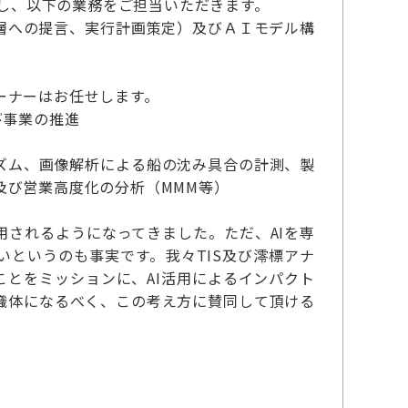
）し、以下の業務をご担当いただきます。
営層への提言、実行計画策定）及びＡＩモデル構
ーナーはお任せします。
び事業の推進
ズム、画像解析による船の沈み具合の計測、製
及び営業高度化の分析（MMM等）
用されるようになってきました。ただ、AIを専
というのも事実です。我々TIS及び澪標アナ
ことをミッションに、AI活用によるインパクト
織体になるべく、この考え方に賛同して頂ける