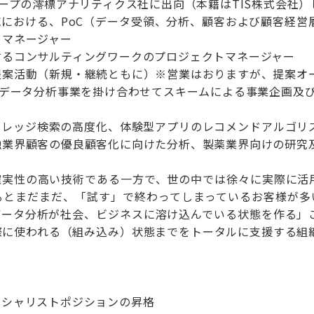
ループの澪標アナリティクス社に出向（本籍はTIS株式会社
域における、PoC（データ受領、分析、顧客および顧客経
トマネージャー
するコンサルティングワークのプロジェクトマネージャー
提案活動（新規・継続ともに）※営業はおりますが、提案オ
のデータ分析事業を掛け合わせてスキームによる事業企画及
たナレッジ検索の高度化、体験型アプリのレコメンドアルゴリ
融業界顧客の優良顧客化に向けた分析、製薬業界向けの研究
確実性の高い技術である一方で、世の中では徐々に実際に活
るとまだまだ、「試す」で終わってしまっているお客様が多い
データ分析が社会、ビジネスに溶け込んでいる状態を作る」
際に使われる（組み込み）状態までをトータルに支援する組
！
ペシャリストポジションの昇格