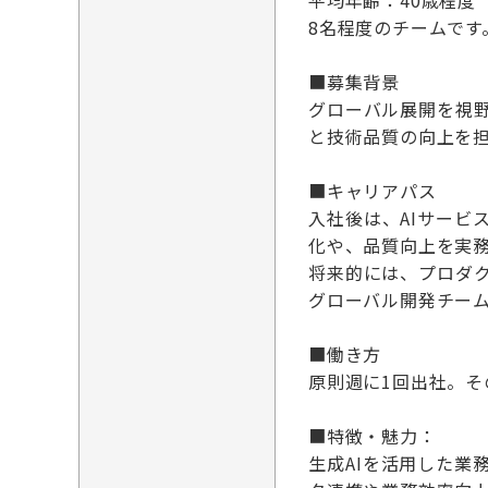
平均年齢：40歳程度
8名程度のチームで
■募集背景
グローバル展開を視
と技術品質の向上を
■キャリアパス
入社後は、AIサー
化や、品質向上を実
将来的には、プロダ
グローバル開発チー
■働き方
原則週に1回出社。
■特徴・魅力：
生成AIを活用した業