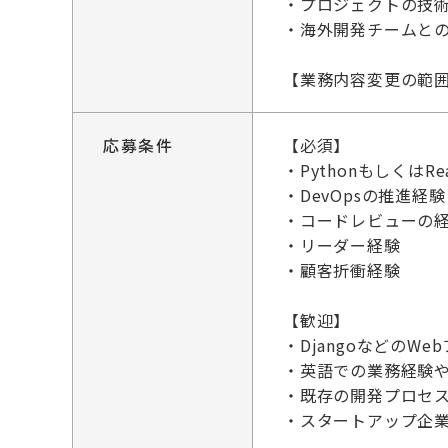
・プロジェクトの技
・海外開発チームと
【業務内容変更の範
応募条件
【必須】
・PythonもしくはR
・DevOpsの推進経
・コードレビューの
・リーダー経験
・顧客折衝経験
【歓迎】
・DjangoなどのW
・英語での業務経験
・既存の開発プロセ
・スタートアップ企