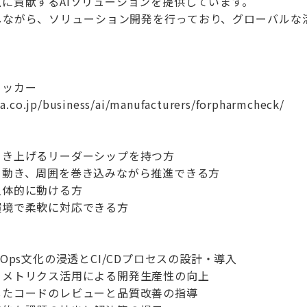
に貢献するAIソリューションを提供しています。
しながら、ソリューション開発を行っており、グローバルな
。
ェッカー
a.co.jp/business/ai/manufacturers/forpharmcheck/
引き上げるリーダーシップを持つ方
ら動き、周囲を巻き込みながら推進できる方
主体的に動ける方
環境で柔軟に対応できる方
Ops文化の浸透とCI/CDプロセスの設計・導入
とメトリクス活用による開発生産性の向上
したコードのレビューと品質改善の指導