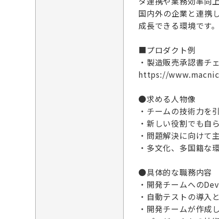
タ連携や業務効率向上
国内外の企業と連携
成長できる環境です
■プロダクト例
・製造販売承認書チ
https://www.macnic
●求める人物像
・チームの技術力を
・新しい役割でも自
・問題解決に向けて
・多文化、多国籍な
●具体的な職務内容
・開発チームへのDev
・自動テストの導入
・開発チームが作成