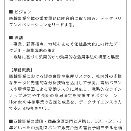
■ ビジョン
四輪事業全体の重要課題に統合的に取り組み、データドリ
ブンオペレーションをリードする。
■ 役割
・事業、顧客接点、地域をまたぐ価値最大化に向けたデー
タ活用・収集戦略の策定
・戦略に基づく汎用的かつ効果的な活用手法の構築と展開
【業務概要】
四輪事業における販売台数や生産リスクを、社内外の多様
なデータと先進的な分析技術を活用して予測。需給バラン
スや環境要因による変動リスクに対応し、戦略的なライン
ナップ決定や中長期の意思決定を支援するポジション。
Hondaの中核事業の安定と成長を、データサイエンスの力
で支える役割を担う。
■四輪事業の戦略・商品企画部門と連携し、10年・5年・3
年といった中長期スパンで販売台数の需要予測モデルを構