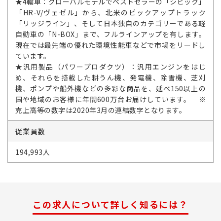
★4輪車：グローバルモデルでベストセラーの「シビック」
「HR-V/ヴェゼル」から、北米のピックアップトラック
「リッジライン」、そして日本独自のカテゴリーである軽
自動車の「N-BOX」まで、フルラインアップを有します。
現在では最先端の優れた環境性能車などで市場をリードし
ています。
★汎用製品（パワープロダクツ）：汎用エンジンをはじ
め、それらを搭載した耕うん機、発電機、除雪機、芝刈
機、ポンプや船外機などの多彩な商品を、延べ150以上の
国や地域のお客様に年間600万台お届けしています。 ※
売上高等の数字は2020年3月の連結数字となります。
従業員数
194,993人
この求人について詳しく知るには？