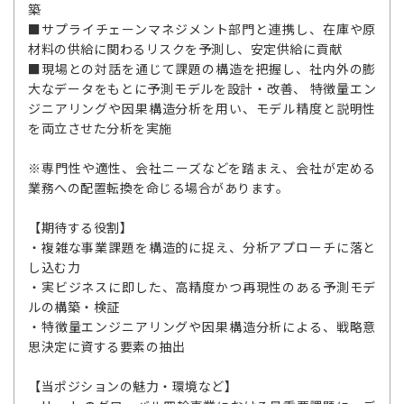
築
■サプライチェーンマネジメント部門と連携し、在庫や原
材料の供給に関わるリスクを予測し、安定供給に貢献
■現場との対話を通じて課題の構造を把握し、社内外の膨
大なデータをもとに予測モデルを設計・改善、 特徴量エン
ジニアリングや因果構造分析を用い、モデル精度と説明性
を両立させた分析を実施
※専門性や適性、会社ニーズなどを踏まえ、会社が定める
業務への配置転換を命じる場合があります。
【期待する役割】
・複雑な事業課題を構造的に捉え、分析アプローチに落と
し込む力
・実ビジネスに即した、高精度かつ再現性のある予測モデ
ルの構築・検証
・特徴量エンジニアリングや因果構造分析による、戦略意
思決定に資する要素の抽出
【当ポジションの魅力・環境など】