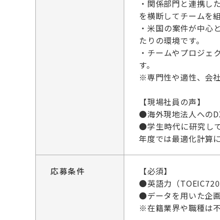
・関係部門と連携した
を横断してチームを
・米国の案件が中心
たりの環境です。
・チームやプロジェ
す。
※専門性や適性、会
【現場社員の声】
●海外現地法人へのD
●学生時代に研究し
年度では最適化計算
応募条件
【必須】
●英語力（TOEIC
●データを用いた企
※在籍業界や職種は