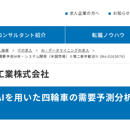
求人企業の方へ
お知ら
コンサルタント紹介
転職ノウハウ
人検索
ITの求人
AI・データマイニングの求人
要予測分析・システム開発（米国市場）※第二新卒歓迎※ (No.0263076)
工業株式会社
成AIを用いた四輪車の需要予測分