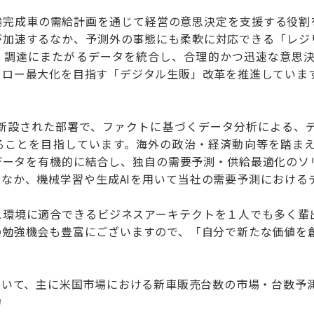
輪完成車の需給計画を通じて経営の意思決定を支援する役割
が加速するなか、予測外の事態にも柔軟に対応できる「レジ
・調達にまたがるデータを統合し、合理的かつ迅速な意思決定
フロー最大化を目指す「デジタル生販」改革を推進していま
度に新設された部署で、ファクトに基づくデータ分析による、
ることを目指しています。海外の政治・経済動向等を踏ま
データを有機的に結合し、独自の需要予測・供給最適化のソ
のなか、機械学習や生成AIを用いて当社の需要予測における
ス環境に適合できるビジネスアーキテクトを１人でも多く輩
の勉強機会も豊富にございますので、「自分で新たな価値を
用いて、主に米国市場における新車販売台数の市場・台数予
力