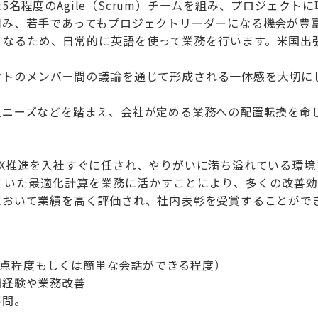
5名程度のAgile（Scrum）チームを組み、プロジェク
組み、若手であってもプロジェクトリーダーになる機会が豊
となるため、日常的に英語を使って業務を行います。米国出
クトのメンバー間の議論を通じて形成される一体感を大切に
社ニーズなどを踏まえ、会社が定める業務への配置転換を命
X推進を入社すぐに任され、やりがいに満ち溢れている環境
ていた最適化計算を業務に活かすことにより、多くの改善効果
において業績を高く評価され、社内表彰を受賞することがで
720点程度もしくは簡単な会話ができる程度）
画経験や業務改善
不問。