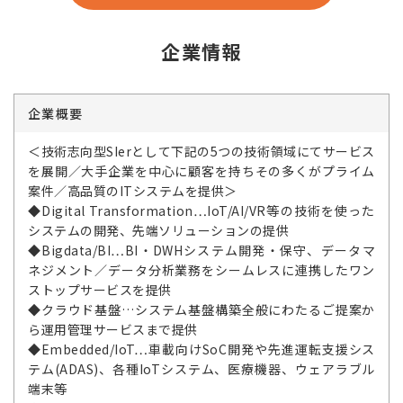
企業情報
企業概要
＜技術志向型SIerとして下記の5つの技術領域にてサービス
を展開／大手企業を中心に顧客を持ちその多くがプライム
案件／高品質のITシステムを提供＞
◆Digital Transformation…IoT/AI/VR等の技術を使った
システムの開発、先端ソリューションの提供
◆Bigdata/BI…BI・DWHシステム開発・保守、データマ
ネジメント／データ分析業務をシームレスに連携したワン
ストップサービスを提供
◆クラウド基盤…システム基盤構築全般にわたるご提案か
ら運用管理サービスまで提供
◆Embedded/IoT…車載向けSoC開発や先進運転支援シス
テム(ADAS)、各種IoTシステム、医療機器、ウェアラブル
端末等