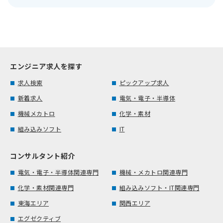
エンジニア求人を探す
求人検索
ピックアップ求人
新着求人
電気・電子・半導体
機械メカトロ
化学・素材
組み込みソフト
IT
コンサルタント紹介
電気・電子・半導体関連専門
機械・メカトロ関連専門
化学・素材関連専門
組み込みソフト・IT関連専門
東海エリア
関西エリア
エグゼクティブ