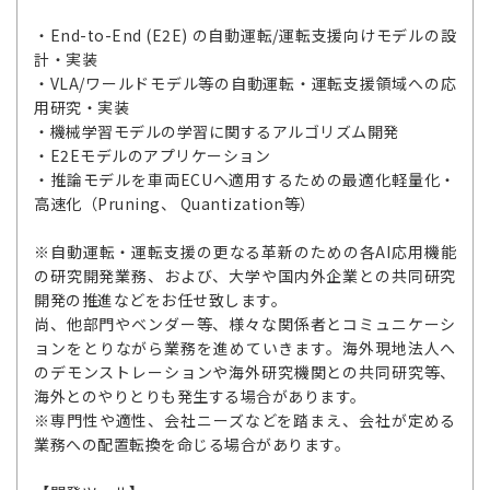
・End-to-End (E2E) の自動運転/運転支援向けモデルの設
計・実装
・VLA/ワールドモデル等の自動運転・運転支援領域への応
用研究・実装
・機械学習モデルの学習に関するアルゴリズム開発
・E2Eモデルのアプリケーション
・推論モデルを車両ECUへ適用するための最適化軽量化・
高速化（Pruning、 Quantization等）
※自動運転・運転支援の更なる革新のための各AI応用機能
の研究開発業務、および、大学や国内外企業との共同研究
開発の推進などをお任せ致します。
尚、他部門やベンダー等、様々な関係者とコミュニケーシ
ョンをとりながら業務を進めていきます。海外現地法人へ
のデモンストレーションや海外研究機関との共同研究等、
海外とのやりとりも発生する場合があります。
※専門性や適性、会社ニーズなどを踏まえ、会社が定める
業務への配置転換を命じる場合があります。