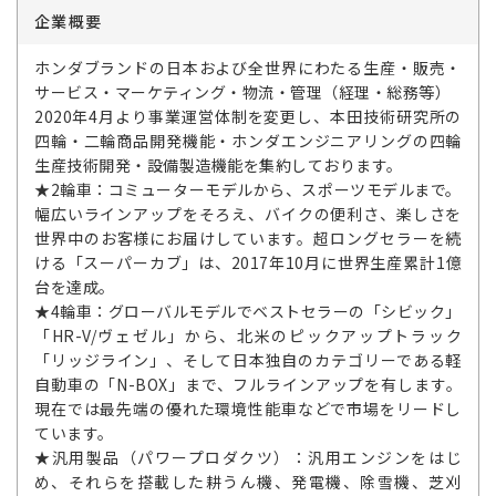
企業概要
ホンダブランドの日本および全世界にわたる生産・販売・
サービス・マーケティング・物流・管理（経理・総務等）
2020年4月より事業運営体制を変更し、本田技術研究所の
四輪・二輪商品開発機能・ホンダエンジニアリングの四輪
生産技術開発・設備製造機能を集約しております。
★2輪車：コミューターモデルから、スポーツモデルまで。
幅広いラインアップをそろえ、バイクの便利さ、楽しさを
世界中のお客様にお届けしています。超ロングセラーを続
ける「スーパーカブ」は、2017年10月に世界生産累計1億
台を達成。
★4輪車：グローバルモデルでベストセラーの「シビック」
「HR-V/ヴェゼル」から、北米のピックアップトラック
「リッジライン」、そして日本独自のカテゴリーである軽
自動車の「N-BOX」まで、フルラインアップを有します。
現在では最先端の優れた環境性能車などで市場をリードし
ています。
★汎用製品（パワープロダクツ）：汎用エンジンをはじ
め、それらを搭載した耕うん機、発電機、除雪機、芝刈