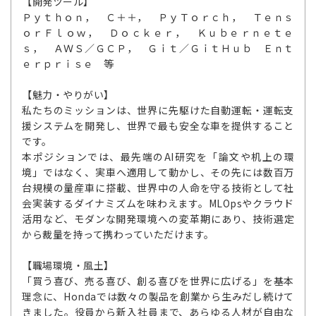
【開発ツール】
Ｐｙｔｈｏｎ， Ｃ＋＋， ＰｙＴｏｒｃｈ， Ｔｅｎｓ
ｏｒＦｌｏｗ， Ｄｏｃｋｅｒ， Ｋｕｂｅｒｎｅｔｅ
ｓ， ＡＷＳ／ＧＣＰ， Ｇｉｔ／ＧｉｔＨｕｂ Ｅｎｔ
ｅｒｐｒｉｓｅ 等
【魅力・やりがい】
私たちのミッションは、世界に先駆けた自動運転・運転支
援システムを開発し、世界で最も安全な車を提供すること
です。
本ポジションでは、最先端のAI研究を「論文や机上の環
境」ではなく、実車へ適用して動かし、その先には数百万
台規模の量産車に搭載、世界中の人命を守る技術として社
会実装するダイナミズムを味わえます。MLOpsやクラウド
活用など、モダンな開発環境への変革期にあり、技術選定
から裁量を持って携わっていただけます。
【職場環境・風土】
「買う喜び、売る喜び、創る喜びを世界に広げる」を基本
理念に、Hondaでは数々の製品を創業から生みだし続けて
きました。役員から新入社員まで、あらゆる人材が自由な