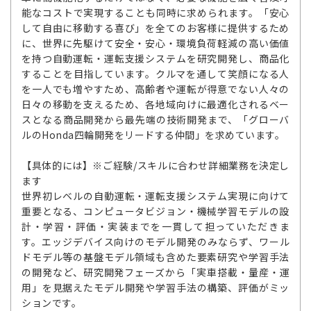
能なコストで実現することも同時に求められます。「安心
して自由に移動する喜び」を全てのお客様に提供するため
に、世界に先駆けて安全・安心・環境負荷軽減の高い価値
を持つ自動運転・運転支援システムを研究開発し、商品化
することを目指しています。クルマを通して笑顔になる人
を一人でも増やすため、高齢者や運転が得意でない人々の
日々の移動を支えるため、各地域向けに最適化されるベー
スとなる商品開発から最先端の技術開発まで、「グローバ
ルのHonda四輪開発をリードする仲間」を求めています。
【具体的には】※ご経験/スキルに合わせ詳細業務を決定し
ます
世界初レベルの自動運転・運転支援システム実現に向けて
重要となる、コンピュータビジョン・機械学習モデルの設
計・学習・評価・実装までを一貫して担っていただきま
す。エッジデバイス向けのモデル開発のみならず、ワール
ドモデル等の基盤モデル領域も含めた要素研究や学習手法
の開発など、研究開発フェーズから「実車搭載・量産・運
用」を見据えたモデル開発や学習手法の構築、評価がミッ
ションです。