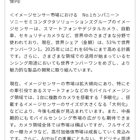
億円）
＜イメージセンサー市場における No.1カンパニー＞
ソニーセミコンダクタソリューションズグループのイメー
ジセンサーは、スマートフォンやデジタルカメラ、自動
車、セキュリティカメラなど、世界中のさまざまな分野で
使われており、現在、世界シェア（金額）は、53％で世界
ナンバーワン1。2025年にはこれを60%にまで高める計画
です。さらに、さまざまな領域での活用が始まっているセ
ンシング用途においても世界ナンバーワンをめざし、より
魅力的な製品の開発に取り組んでいます。
現在、イメージセンサーの市場は拡大傾向にあり、特にそ
の牽引役であるスマートフォンなどのモバイルイメージン
グ領域では、1台に複数のカメラを搭載する「多眼化」、搭
載するイメージセンサーのサイズが大きくなる「大判化」
などにより、今後も成長が見込まれています。また、中長
期的にもモバイルセンシング市場の広がりも期待できま
す。カメラ領域全体では市場は横ばいですが、フルサイズ
の一眼カメラなど、高付加価値市場は成長していく見込み
です。さらに、AIやIoTの進展にともない、モビリティ用途