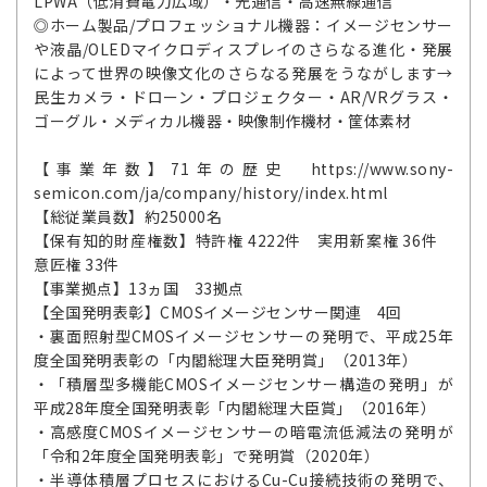
LPWA（低消費電力広域）・光通信・高速無線通信
◎ホーム製品/プロフェッショナル機器：イメージセンサー
や液晶/OLEDマイクロディスプレイのさらなる進化・発展
によって世界の映像文化のさらなる発展をうながします→
民生カメラ・ドローン・プロジェクター・AR/VRグラス・
ゴーグル・メディカル機器・映像制作機材・筐体素材
【事業年数】71年の歴史 https://www.sony-
semicon.com/ja/company/history/index.html
【総従業員数】約25000名
【保有知的財産権数】特許権 4222件 実用新案権 36件
意匠権 33件
【事業拠点】13ヵ国 33拠点
【全国発明表彰】CMOSイメージセンサー関連 4回
・裏面照射型CMOSイメージセンサーの発明で、平成25年
度全国発明表彰の「内閣総理大臣発明賞」（2013年）
・「積層型多機能CMOSイメージセンサー構造の発明」が
平成28年度全国発明表彰「内閣総理大臣賞」（2016年）
・高感度CMOSイメージセンサーの暗電流低減法の発明が
「令和2年度全国発明表彰」で発明賞（2020年）
・半導体積層プロセスにおけるCu-Cu接続技術の発明で、