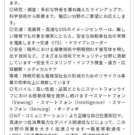
ます。
◎研究・調査：多彩な特長を兼ね備えたラインアップで、
科学技術から医療まで、幅広い分野のご要望にお応えしま
す。
◎交通：高画質・高速なSSSのイメージセンサーは、厳し
い環境でも対象を確実にとらえ、安全な自動車社会の実現
を推進します→交通（ITS）・ドライブレコーダー
◎安全：暗所における撮像技術や明暗問わず被写体を映し
出す技術など、さまざまな技術でセキュリティ分野に貢献
しています→安全モニタリング・インフラ検査・遠方・広
域観察・メディカルケア
環境：持続可能な循環型社会の形成のためのリサイクル事
業の効率向上に貢献しています
◎モバイル：高い性能・品質とともにスマートフォンライ
フにおける感動体験を提供し続けます→スマートフォン
（Viewing）・スマートフォン（Intelligence）・スマー
トフォン（Sensing）・オーディオ
◎IoT・コミュニケーション：より正確な自己位置測位や、
高速かつ低消費電力なデバイス間通信などによって、この
分野の発展を大きく加速させます→衛星移動通信・