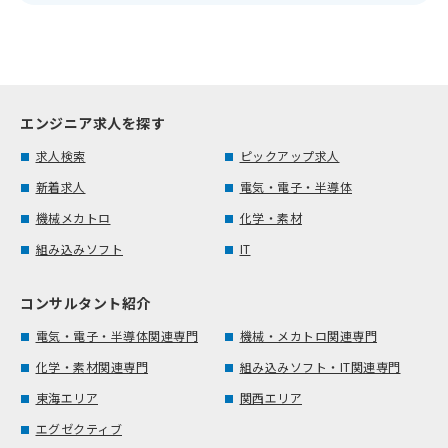
エンジニア求人を探す
求人検索
ピックアップ求人
新着求人
電気・電子・半導体
機械メカトロ
化学・素材
組み込みソフト
IT
コンサルタント紹介
電気・電子・半導体関連専門
機械・メカトロ関連専門
化学・素材関連専門
組み込みソフト・IT関連専門
東海エリア
関西エリア
エグゼクティブ