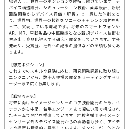
場導入し、世界一のポジションを維持し続けています。デ
バイス構造設計、シミュレーション技術、画素設計、新規
回路開発からデバイス評価・解析まで一貫した体制をと
り、世界初、世界一の技術をソニーのチャレンジ精神をも
って、実現している職場です。将来のスマートフォンや
AR、MR、車載製品の中枢機能となる新規デバイス技術を
生み出し商品化導入する研究・開発をしていきます。学会
発表や、受賞歴、社外への記事の提供などの実績も多くあ
ります。
【想定ポジション】
これまでのスキルや経験に応じ、研究開発課題に取り組む
エンジニアから、数十人規模の開発をリーディングするリ
ーダーまで広く募集します。
【職場雰囲気】
将来に向けたイメージセンサーのコア技術開発のため、ベ
テランから中堅、若手エンジニアまで幅広い層で構成され
たチームで開発を推進しています。経験者採用やイメージ
センサー以外のデバイス開発からの異動者も多く、アイデ
アや提案も積極的に募集しています。メンバーが一体とな