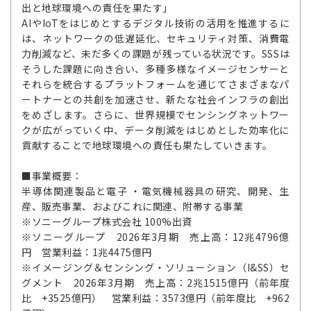
出と地球環境への責任を果たす」
AIやIoTをはじめとするデジタル技術の活用を推進するに
は、ネットワークの低遅延化、セキュリティ対策、消費電
力削減など、未だ多くの課題が残っている状況です。SSSは
そうした課題に向き合い、多種多様なイメージセンサーと
それらを統合するプラットフォームを通じてさまざまなパ
ートナーとの共創を加速させ、新たな社会インフラの創出
をめざします。さらに、世界規模でセンシングネットワー
クが広がっていく中、データ削減をはじめとした効率化に
貢献することで地球環境への責任も果たしていきます。
■事業概要：
半導体関連製品と電子 ・電気機械器具の研究、開発、生
産、販売事業、およびこれに関連、附帯する事業
※ソニーグループ株式会社 100%出資
※ソニーグループ 2026年3月期 売上高：12兆4796億
円 営業利益：1兆4475億円
※イメージング＆センシング・ソリューション（I&SS）セ
グメント 2026年3月期 売上高：2兆1515億円（前年度
比 +3525億円） 営業利益：3573億円（前年度比 +962