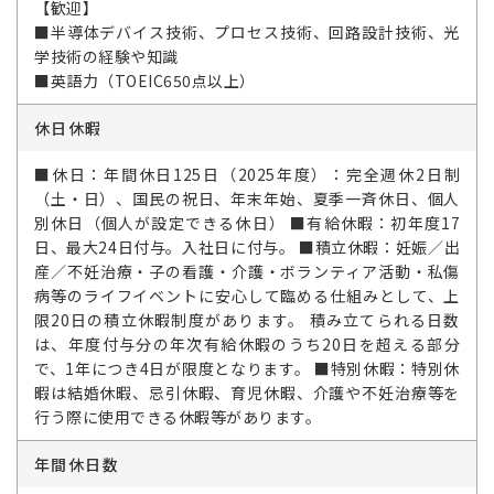
【歓迎】
■半導体デバイス技術、プロセス技術、回路設計技術、光
学技術の経験や知識
■英語力（TOEIC650点以上）
休日休暇
■休日：年間休日125日（2025年度）：完全週休2日制
（土・日）、国民の祝日、年末年始、夏季一斉休日、個人
別休日（個人が設定できる休日） ■有給休暇：初年度17
日、最大24日付与。入社日に付与。 ■積立休暇：妊娠／出
産／不妊治療・子の看護・介護・ボランティア活動・私傷
病等のライフイベントに安心して臨める仕組みとして、上
限20日の積立休暇制度があります。 積み立てられる日数
は、年度付与分の年次有給休暇のうち20日を超える部分
で、1年につき4日が限度となります。 ■特別休暇：特別休
暇は結婚休暇、忌引休暇、育児休暇、介護や不妊治療等を
行う際に使用できる休暇等があります。
年間休日数