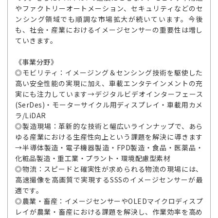
やファクトリーオートメーション、セキュリティなどのセ
ンシング領域でも順調な市場拡大が続いています。今後
も、社会・産業におけるイメージセンサーの重要性は増し
ていきます。
《事業分野》
◎モビリティ：イメージング＆センシング技術を駆使した
高い安全性能の実現に加え、車載エンタテインメントの充
実にも注力しています→デジタルビデオインターフェース
(SerDes)・モーターサイクル用ディスプレイ・車載用カメ
ラ/LiDAR
◎製造現場：革新的な技術と幅広いラインナップで、あら
ゆる産業における生産性向上という課題を解決に導きます
→半導体製造・電子機器製造・FPD製造・食品・医薬品・
化粧品製造・重工業・プラント・環境配慮型素材
◎物流：スピードと確実性が求められる物流の現場には、
高速撮像を高画質で実現するSSSのイメージセンサーが最
適です。
◎農業・畜産：イメージセンサーやOLEDマイクロディスプ
レイが農業・畜産における課題を解決し、作業効率を高め