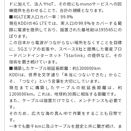
ドに加えて、法人やIoT、その他にもmvnoサービスへの回
線提供を合わせることで、合計の規模となります。
■4GLTE実人口カバー率：99.9%
現在KDDIの4G LTEでは、実人口の99.9%をカバーする範
囲に電波を提供しており、設置された基地局は195565にの
ぼります。
この日本から電波がつながらない場所をなくすことを目標
に、5Gエリアの拡張や、スペースX社と提携した衛星ブロ
ードバンドインターネット「Starlink」の提供など、その
技術を磨き続けています。
■構築したケーブル総延長距離：約1200000km
KDDIは、世界を文字通り「本当につないできた」からこ
そ、「つなぐ」という言葉を大切にしています。
現在までに構築したケーブルの総延長距離は、約
1200000km。これは、地球約30周に相当する距離です。
また、ケーブルは設置だけでなく、メンテナンスも必要で
す。
そのため、広大な海の真ん中で作業をすることも日常で
す。
一本でも数千kmに及ぶケーブルを歴史と共に繋ぎ続け、ま