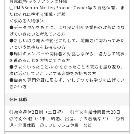
習意欲/キャッチアップの経験
□PMP/Scrum Master/Product Owner等の資格保有、ま
たはそれに準ずる知識・経験
＜求める人物像＞
●データやAIをもとに、より良い判断や業務の改善につな
げていきたいと考えている方
●新しい取り組みや変化に対して、前向きに関わってみた
いという気持ちをお持ちの方
●周囲のメンバーや関係者と対話しながら、協力して物事
を進めることを大切にできる方
●うまくいったこと/いかなかったことの両方を振り返り、
次に活かしていこうとする姿勢をお持ちの方
●自身の専門分野に限らず、少しずつでも学びを広げてい
きたい方
休日休暇
◎完全週休2日制（土日祝） ◎年次有給休暇最大20日
◎特別休暇（弔事、結婚、出産、子の看護など） ◎育
児・介護休職 ◎リフレッシュ休暇 など