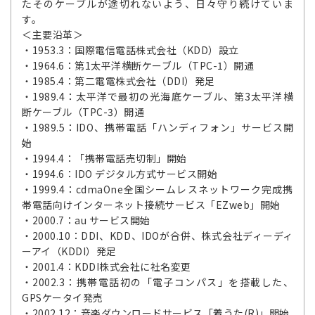
たそのケーブルが途切れないよう、日々守り続けていま
す。
＜主要沿革＞
・1953.3：国際電信電話株式会社（KDD）設立
・1964.6：第1太平洋横断ケーブル（TPC-1）開通
・1985.4：第二電電株式会社（DDI）発足
・1989.4：太平洋で最初の光海底ケーブル、第3太平洋横
断ケーブル（TPC-3）開通
・1989.5：IDO、携帯電話「ハンディフォン」サービス開
始
・1994.4：「携帯電話売切制」開始
・1994.6：IDO デジタル方式サービス開始
・1999.4：cdmaOne全国シームレスネットワーク完成携
帯電話向けインターネット接続サービス「EZweb」開始
・2000.7：au サービス開始
・2000.10：DDI、KDD、IDOが合併、株式会社ディーディ
ーアイ（KDDI）発足
・2001.4：KDDI株式会社に社名変更
・2002.3：携帯電話初の「電子コンパス」を搭載した、
GPSケータイ発売
・2002.12：音楽ダウンロードサービス「着うた(R)」開始