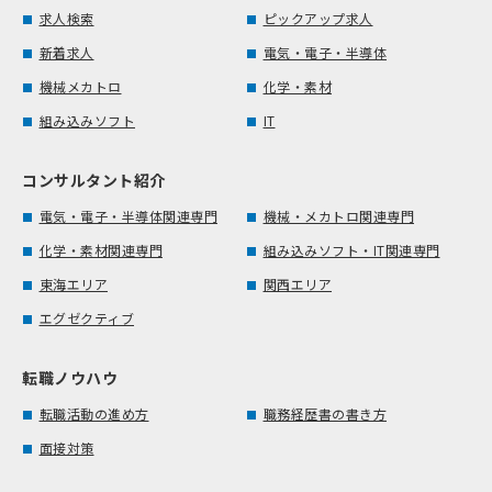
求人検索
ピックアップ求人
新着求人
電気・電子・半導体
機械メカトロ
化学・素材
組み込みソフト
IT
コンサルタント紹介
電気・電子・半導体関連専門
機械・メカトロ関連専門
化学・素材関連専門
組み込みソフト・IT関連専門
東海エリア
関西エリア
エグゼクティブ
転職ノウハウ
転職活動の進め方
職務経歴書の書き方
面接対策