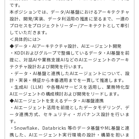
です。
本ポジションでは、データ/AI基盤におけるアーキテクチャ
設計、開発/実装、データ利活用の推進に至るまで、一連の
プロセスをプロジェクトリーダー/アーキテクトとして牽引
していただきます。
＜具体的には＞
◆データ・AIアーキテクチャ設計、AIエージェント開発
・KDDIおよびグループで整備しているデータ・AI基盤を前
提に、対話AIや業務支援AIなどのAIエージェントのアーキ
テクチャ設計および開発を行います。
・データ・AI基盤と連携したAIエージェントについて、設
計・実装・検証から本番適用までを一貫して推進します。
・生成AI（LLM）や各種AIサービスを活用し、業務特化型
AIエージェントの構成検討および開発をリードします。
◆AIエージェントを支えるデータ・AI基盤連携
・AIエージェント活用を前提としたデータモデリング、デ
ータ連携方式、セキュリティ・ガバナンス設計を行いま
す。
・Snowflake、Databricks 等のデータ基盤やML基盤と連
携した、AIエージェント実行環境の設計・構築を担いま