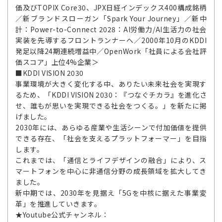
価及びTOPIX Core30、JPX日経インデックス400構成銘柄
／新ブランドスローガン「Spark Your Journey」／新中
計：Power-to-Connect 2028：AI労働力/AI生活力の社会
実装を先導するフロントランナーへ／2000年10月のKDDI
発足以降24期連続増益中／OpenWork「社員による会社評
価スコア」上位4%企業＞
■KDDI VISION 2030
事業環境が大きく変化する中、ありたい未来社会を実現す
るため、「KDDI VISION 2030：『つなぐチカラ』を進化さ
せ、誰もが思いを実現できる社会をつくる。」を新たに掲
げました。
2030年には、あらゆる産業や生活シーンで付加価値を提供
できる存在、「社会を支えるプラットフォーマー」を目指
します。
これまでは、「通信とライフデザインの融合」により、ス
マートフォンを中心に非通信分野の成長領域を拡大してき
ました。
新中期では、2030年を見据え「5Gを中核に据えた事業変
革」を推進していきます。
★Youtube公式チャンネル：