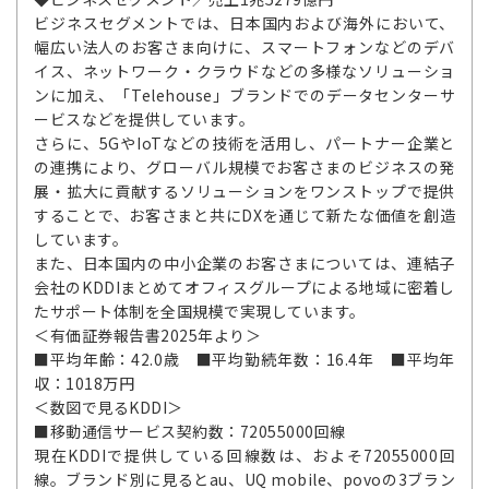
ビジネスセグメントでは、日本国内および海外において、
幅広い法人のお客さま向けに、スマートフォンなどのデバ
イス、ネットワーク・クラウドなどの多様なソリューショ
ンに加え、「Telehouse」ブランドでのデータセンターサ
ービスなどを提供しています。
さらに、5GやIoTなどの技術を活用し、パートナー企業と
の連携により、グローバル規模でお客さまのビジネスの発
展・拡大に貢献するソリューションをワンストップで提供
することで、お客さまと共にDXを通じて新たな価値を創造
しています。
また、日本国内の中小企業のお客さまについては、連結子
会社のKDDIまとめてオフィスグループによる地域に密着し
たサポート体制を全国規模で実現しています。
＜有価証券報告書2025年より＞
■平均年齢：42.0歳 ■平均勤続年数：16.4年 ■平均年
収：1018万円
＜数図で見るKDDI＞
■移動通信サービス契約数：72055000回線
現在KDDIで提供している回線数は、およそ72055000回
線。ブランド別に見るとau、UQ mobile、povoの3ブラン