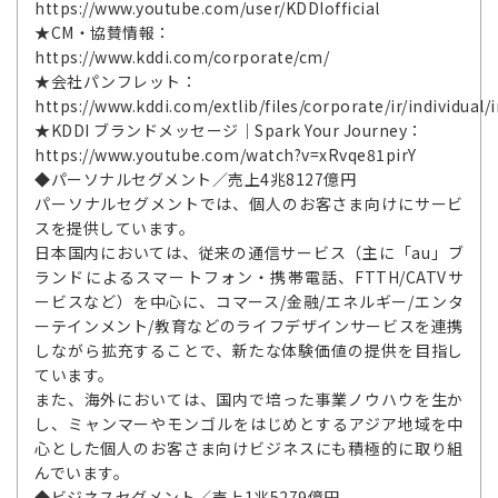
https://www.youtube.com/user/KDDIofficial
★CM・協賛情報：
https://www.kddi.com/corporate/cm/
★会社パンフレット：
https://www.kddi.com/extlib/files/corporate/ir/individual/
★KDDI ブランドメッセージ｜Spark Your Journey：
https://www.youtube.com/watch?v=xRvqe81pirY
◆パーソナルセグメント／売上4兆8127億円
パーソナルセグメントでは、個人のお客さま向けにサービ
スを提供しています。
日本国内においては、従来の通信サービス（主に「au」ブ
ランドによるスマートフォン・携帯電話、FTTH/CATVサ
ービスなど）を中心に、コマース/金融/エネルギー/エンタ
ーテインメント/教育などのライフデザインサービスを連携
しながら拡充することで、新たな体験価値の提供を目指し
ています。
また、海外においては、国内で培った事業ノウハウを生か
し、ミャンマーやモンゴルをはじめとするアジア地域を中
心とした個人のお客さま向けビジネスにも積極的に取り組
んでいます。
◆ビジネスセグメント／売上1兆5279億円