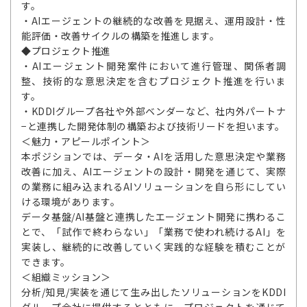
す。
・AIエージェントの継続的な改善を見据え、運用設計・性
能評価・改善サイクルの構築を推進します。
◆プロジェクト推進
・AIエージェント開発案件において進行管理、関係者調
整、技術的な意思決定を含むプロジェクト推進を行いま
す。
・KDDIグループ各社や外部ベンダーなど、社内外パートナ
−と連携した開発体制の構築および技術リードを担います。
＜魅力・アピールポイント＞
本ポジションでは、データ・AIを活用した意思決定や業務
改善に加え、AIエージェントの設計・開発を通じて、実際
の業務に組み込まれるAIソリューションを自ら形にしてい
ける環境があります。
データ基盤/AI基盤と連携したエージェント開発に携わるこ
とで、「試作で終わらない」「業務で使われ続けるAI」を
実装し、継続的に改善していく実践的な経験を積むことが
できます。
＜組織ミッション＞
分析/知見/実装を通じて生み出したソリューションをKDDI