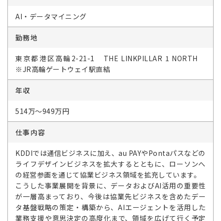
AI・データマイニング
勤務地
東京都港区高輪2-21-1 THE LINKPILLAR 1 NORTH
※JR高輪ゲートウェイ駅直結
年収
514万～949万円
仕事内容
KDDIでは通信ビジネスに加え、au PAYやPontaパスなどの
ライフデザインビジネスを拡大するとともに、ローソンへ
の経営参画を通じて協業ビジネス領域を拡充しています。
こうした事業展開を背景に、データおよびAI活用の重要性
が一層高まっており、今後は協業先ビジネスを含めたデー
タ基盤戦略の策定・構築から、AIエージェントを活用した
業務支援や意思決定の高度化まで、領域を広げて行く予定