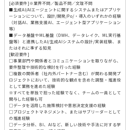
[必須要件]※業界不問／製品不問／文理不問
■生成AI/AIエージェントに関するシステムまたはアプリケ
ーションについて、設計/開発/Po/・導入のいずれかの経験
（対話AI、業務支援AI、エージェント型アプリケーション
等）
■データ基盤やML基盤（DWH、データレイク、ML実行基
盤等）と連携したAI/生成AIシステムの設計/実装経験、ま
たはそれに準ずる知見
[歓迎要件]
□事業部門や関係者とコミュニケーションを取りながら、
要件整理や技術的な検討を行った経験
□複数の関係者（社内外パートナー含む）が関わる開発プ
ロジェクトにおいて、技術的な観点を含めた調整・推進役
として業務を進めた経験
※すべてを単独で担った経験でなく、チームの一員として
関与した経験も可
□データを活用した施策検討や意思決定支援の経験
□プロジェクトマネジメント、またはサブリーダーとして
の推進経験
□データ分析、BI、AIなど、新しい技術や手法に対する学