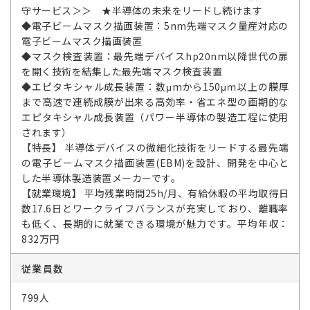
守サービス＞＞ ★半導体の未来をリードし続けます
◆電子ビームマスク描画装置：5nm先端マスク量産対応の
電子ビームマスク描画装置
◆マスク検査装置：最先端デバイスhp20nm以降世代の扉
を開く技術を結集した最先端マスク検査装置
◆エピタキシャル成長装置：数μmから150μｍ以上の膜厚
まで高速で連続成膜が出来る高効率・省エネ型の画期的な
エピタキシャル成長装置（パワー半導体の製造工程に使用
されます）
【特長】 半導体デバイスの微細化技術をリードする最先端
の電子ビームマスク描画装置(EBM)を設計、開発を中心と
した半導体製造装置メーカーです。
【就業環境】 平均残業時間25h/月、有給休暇の平均取得日
数17.6日とワークライフバランスが充実しており、離職率
も低く、長期的に就業できる環境が魅力です。平均年収：
832万円
従業員数
799人