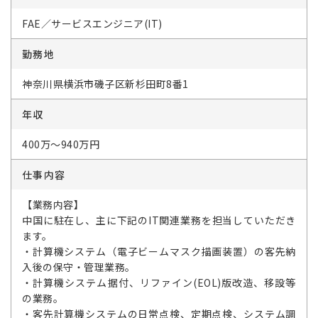
FAE／サービスエンジニア(IT)
勤務地
神奈川県横浜市磯子区新杉田町8番1
年収
400万～940万円
仕事内容
【業務内容】
中国に駐在し、主に下記のIT関連業務を担当していただき
ます。
・計算機システム（電子ビームマスク描画装置）の客先納
入後の保守・管理業務。
・計算機システム据付、リファイン(EOL)版改造、移設等
の業務。
・客先計算機システムの日常点検、定期点検、システム調