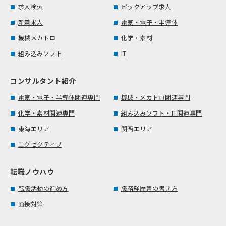
求人検索
ピックアップ求人
新着求人
電気・電子・半導体
機械メカトロ
化学・素材
組み込みソフト
IT
コンサルタント紹介
電気・電子・半導体関連専門
機械・メカトロ関連専門
化学・素材関連専門
組み込みソフト・IT関連専門
東海エリア
関西エリア
エグゼクティブ
転職ノウハウ
転職活動の進め方
職務経歴書の書き方
面接対策