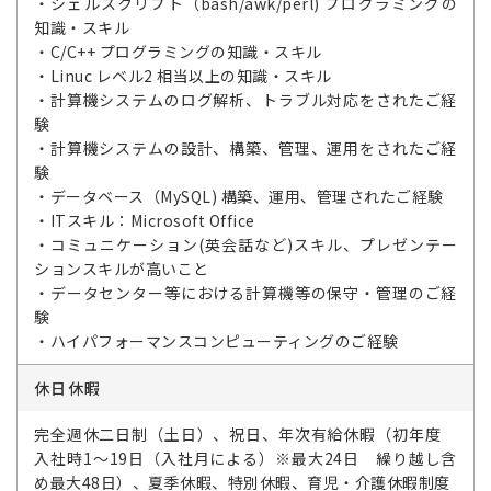
・シェルスクリプト（bash/awk/perl) プログラミングの
知識・スキル
・C/C++ プログラミングの知識・スキル
・Linuc レベル2 相当以上の知識・スキル
・計算機システムのログ解析、トラブル対応をされたご経
験
・計算機システムの設計、構築、管理、運用をされたご経
験
・データベース（MySQL) 構築、運用、管理されたご経験
・ITスキル：Microsoft Office
・コミュニケーション(英会話など)スキル、プレゼンテー
ションスキルが高いこと
・データセンター等における計算機等の保守・管理のご経
験
・ハイパフォーマンスコンピューティングのご経験
休日休暇
完全週休二日制（土日）、祝日、年次有給休暇（初年度
入社時1～19日（入社月による）※最大24日 繰り越し含
め最大48日）、夏季休暇、特別休暇、育児・介護休暇制度