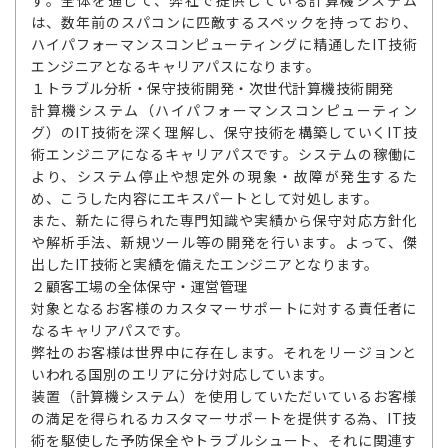
す。全体を通して、弊社で提供している計算機システム
は、数年前のスパコンに匹敵するスペックを持っており、
ハイパフォーマンスコンピューティングに精通したIT技術
エンジニアとなるキャリアパスになります。
１トラブル分析・保守技術開発・次世代計算機技術開発
計算機システム（ハイパフォーマンスコンピューティン
グ）のIT技術を深く理解し、保守技術を構築していくIT技
術エンジニアになるキャリアパスです。システムの稼働に
より、システム停止や想定外の現象・故障が発生するた
め、こうした内容にエキスパートとして対処します。
また、新たに得られた専門知識や実績から保守対応方針化
や解析手法、新規ツール等の開発を行います。よって、傑
出したIT技術と実績を備えたエンジニアとなります。
２顧客工場の全体保守・運営管理
対象となるお客様のカスタマーサポートに対する責任者に
なるキャリアパスです。
弊社のお客様は世界中に存在します。それをリージョンと
いわれる国別のエリアに分け対応しています。
装置（計算機システム）を使用していただいているお客様
の満足を得られるカスタマーサポートを提供する為、IT技
術を駆使した予防保全やトラブルシュート、それに関連す