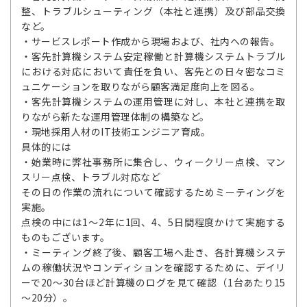
整、トラブルシューティング（本社と連携）及び部品交換
など。
・サービスレポート作成から現場および、社内への報告。
・客先計算機システム安定稼働と計算機システムトラブル
における対応において責任を負い、客先との日々密なコミ
ュニケーションを取りながら顧客満足度向上を図る。
・客先計算機システムの運用管理に対し、本社と連携を取
りながら新たな運用管理体制の構築など。
・現地採用人材のIT技術エンジニア育成。
具体的には
・始業時に弊社事務所に集合し、ウィークリー点検、マン
スリー点検、トラブル対応など
その日の作業の流れについて確認するためミーティングを
実施。
点検の中には1～2年に1回、4、5日間程度かけて実施する
ものもございます。
・ミーティング終了後、顧客工場へ赴き、各計算機システ
ムの稼働状況やコンディションを確認するために、デイリ
ーで20～30台ほど計算機のログを見て確認（1台あたり15
～20分）。