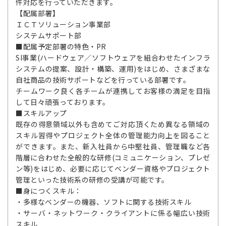
件対応を行っていただきます。
【配属部署】
ＩＣＴソリューション事業部
システムサポート部
■配属予定部署の特色・PR
SI事業(ハードウェア／ソフトウェアを組合わせたインフラ
システムの提案、設計・構築、運用)をはじめ、さまざまな
自社商品の技術サポートなどを行っている部署です。
チームワーク良く各チームが連携してお客様の満足を目指
して日々頑張っております。
■スキルアップ
既存の得意領域以外も含めてご対応頂くため異なる領域の
スキル習得やプロジェクト全体の管理能力向上を図ること
ができます。また、新入社員から中堅社員、管理職など各
階層に合わせた全般的な研修(コミュニケーション、プレゼ
ン等)をはじめ、必要に応じてベンダー資格やプロジェクト
管理といった技術系の研修の受講が可能です。
■身につくスキル：
・多様なベンダーの機器、ソフトに関する技術スキル
・サーバ・ネットワーク・クライアントに係る幅広い技術
スキル