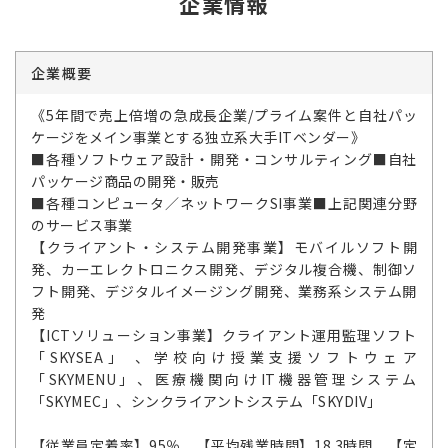
企業情報
企業概要
《5年間で売上倍増の急成長企業/プライム案件と自社パッ
ケージをメイン事業とする独立系大手ITベンダー》
■各種ソフトウェア設計・開発・コンサルティング■自社
パッケージ商品の開発・販売
■各種コンピュータ／ネットワークSI事業■上記関連分野
のサービス事業
【クライアント・システム開発事業】モバイルソフト開
発、カーエレクトロニクス開発、デジタル複合機、制御ソ
フト開発、デジタルイメージング開発、業務系システム開
発
【ICTソリューション事業】クライアント運用監理ソフト
「SKYSEA」 、学校向け授業支援ソフトウェア
「SKYMENU」、医療機関向けIT機器管理システム
「SKYMEC」、シンクライアントシステム「SKYDIV」
【従業員定着率】95％ 【平均残業時間】18.3時間 【定