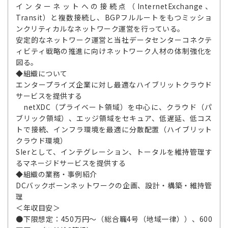
インターネットへの接続点（InternetExchange、
Transit）と複数接続し、BGPフルルートをもつミッショ
ンクリティカルなネットワーク運営を行っている。
安定的なネットワーク運営と当社データセンターコネクテ
ィビティ戦略の推進に向けネットワーク人材の体制強化を
図る。
◆組織について
エンタープライズ企業に対し最適なハイブリットクラウド
サービスを提供する
netXDC（プライベート領域）を中心に、クラウド（パ
ブリック領域）、エッジ領域をセキュア、低遅延、低コス
トで接続、インフラ環境を最適に分散配置（ハイブリット
クラウド環境）
SIerとして、インテグレーション、トータルを維持管理す
るマネージドサービスを提供する
◆組織の業務・事例紹介
DCバックボーンネットワークの企画、設計・構築・維持管
理
＜年収目安＞
●下限想定：450万円～（総合職4号（地域一律））、600