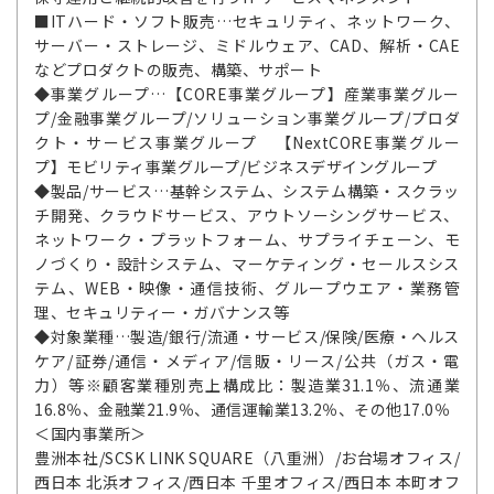
■ITハード・ソフト販売…セキュリティ、ネットワーク、
サーバー・ストレージ、ミドルウェア、CAD、解析・CAE
などプロダクトの販売、構築、サポート
◆事業グループ…【CORE事業グループ】産業事業グルー
プ/金融事業グループ/ソリューション事業グループ/プロダ
クト・サービス事業グループ 【NextCORE事業グルー
プ】モビリティ事業グループ/ビジネスデザイングループ
◆製品/サービス…基幹システム、システム構築・スクラッ
チ開発、クラウドサービス、アウトソーシングサービス、
ネットワーク・プラットフォーム、サプライチェーン、モ
ノづくり・設計システム、マーケティング・セールスシス
テム、WEB・映像・通信技術、グループウエア・業務管
理、セキュリティー・ガバナンス等
◆対象業種…製造/銀行/流通・サービス/保険/医療・ヘルス
ケア/証券/通信・メディア/信販・リース/公共（ガス・電
力）等※顧客業種別売上構成比：製造業31.1％、流通業
16.8％、金融業21.9％、通信運輸業13.2％、その他17.0％
＜国内事業所＞
豊洲本社/SCSK LINK SQUARE（八重洲）/お台場オフィス/
西日本 北浜オフィス/西日本 千里オフィス/西日本 本町オフ