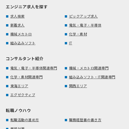
エンジニア求人を探す
求人検索
ピックアップ求人
新着求人
電気・電子・半導体
機械メカトロ
化学・素材
組み込みソフト
IT
コンサルタント紹介
電気・電子・半導体関連専門
機械・メカトロ関連専門
化学・素材関連専門
組み込みソフト・IT関連専門
東海エリア
関西エリア
エグゼクティブ
転職ノウハウ
転職活動の進め方
職務経歴書の書き方
面接対策