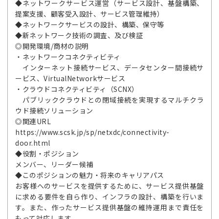
◆ネットワークサービス運営（サービス設計、基盤構築、
提案支援、顧客受入設計、サービス管理維持）
◆ネットワークサービスの設計、構築、保守等
◆新ネットワーク技術の調査、及び検証
◎開発環境/商材の説明
・ネットワークコネクティビティ
インターネット接続サービス、データセンター間接続サ
ービス、VirtualNetworkサービス
・クラウドコネクティビティ（SCNX）
パブリッククラウドとの閉域接続を実現するマルチクラ
ウド接続ソリューション
◎関連URL
https://www.scsk.jp/sp/netxdc/connectivity-
door.html
◆役割・ポジション
メンバー、リーダー候補
◆このポジションの魅力・将来のキャリアパス
お客様へのサービスを提供するために、サービス提供基盤
に求める要件を自ら作り、インフラの設計、構築を行いま
す。また、作ったサービス提供基盤の維持運用まで責任を
もって対応します。