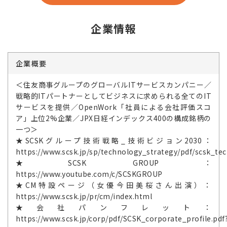
企業情報
企業概要
＜住友商事グループのグローバルITサービスカンパニー／
戦略的ITパートナーとしてビジネスに求められる全てのIT
サービスを提供／OpenWork「社員による会社評価スコ
ア」上位2%企業／JPX日経インデックス400の構成銘柄の
一つ＞
★SCSKグループ技術戦略_技術ビジョン2030：
https://www.scsk.jp/sp/technology_strategy/pdf/scsk_tec
★SCSK GROUP：
https://www.youtube.com/c/SCSKGROUP
★CM特設ページ（女優今田美桜さん出演）：
https://www.scsk.jp/pr/cm/index.html
★会社パンフレット：
https://www.scsk.jp/corp/pdf/SCSK_corporate_profile.pdf