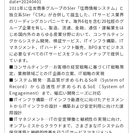
date=20240401
2011年に住友商事グループのSIer「住商情報システム」と
独立系SIer「CSK」が合併して誕生した、ITサービス業界
のリーディングカンパニーです。海外6社を含む20社超のグ
ループ企業を有し、製造、流通、金融、通信・運輸業をは
じめ国内外のあらゆる産業分野において、コンサルティン
グからシステム開発、検証サービス、ITインフラ構築、IT
マネジメント、ITハード・ソフト販売、BPOまでビジネス
に必要なすべてのITサービスをフルラインナップで提供し
ています。
■コンサルティング…お客様の経営戦略に基づくIT戦略策
定、業務領域ごとのIT企画の立案、IT戦略の実現
■システム開発…高品質が求められるSoR（System of
Record）から迅速性が求められるSoE（System of
Engagement）まで、幅広い開発ニーズに対応
■ITインフラ構築…ITインフラ最適化に向けたアセスメン
トからITインフラの設計・構築および安定利用に向けた運
用設計
■ITマネジメント…ITの安定稼働と継続性の実現に向け、
オンプレミスからクラウドまで、さまざまなITシステムの
保守運用と継続的改善を行うITサービスマネジメント