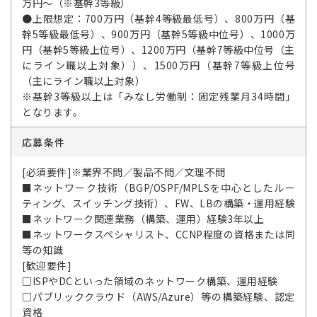
万円～（※基幹3等級）
●上限想定：700万円（基幹4等級最低号）、800万円（基
幹5等級最低号）、900万円（基幹5等級中位号）、1000万
円（基幹5等級上位号）、1200万円（基幹7等級中位号（主
にライン職以上対象））、1500万円（基幹7等級上位号
（主にライン職以上対象）
※基幹3等級以上は「みなし労働制：固定残業月34時間」
となります。
応募条件
[必須要件]※業界不問／製品不問／文理不問
■ネットワーク技術（BGP/OSPF/MPLSを中心としたルー
ティング、スイッチング技術）、FW、LBの構築・運用経験
■ネットワーク関連業務（構築、運用）経験3年以上
■ネットワークスペシャリスト、CCNP程度の資格または同
等の知識
[歓迎要件]
□ISPやDCといった領域のネットワーク構築、運用経験
□パブリッククラウド（AWS/Azure）等の構築経験、認定
資格