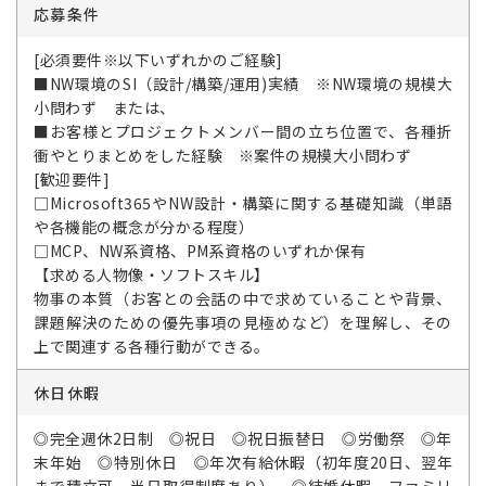
応募条件
[必須要件※以下いずれかのご経験]
■NW環境のSI（設計/構築/運用)実績 ※NW環境の規模大
小問わず または、
■お客様とプロジェクトメンバー間の立ち位置で、各種折
衝やとりまとめをした経験 ※案件の規模大小問わず
[歓迎要件]
□Microsoft365やNW設計・構築に関する基礎知識（単語
や各機能の概念が分かる程度）
□MCP、NW系資格、PM系資格のいずれか保有
【求める人物像・ソフトスキル】
物事の本質（お客との会話の中で求めていることや背景、
課題解決のための優先事項の見極めなど）を理解し、その
上で関連する各種行動ができる。
休日休暇
◎完全週休2日制 ◎祝日 ◎祝日振替日 ◎労働祭 ◎年
末年始 ◎特別休日 ◎年次有給休暇（初年度20日、翌年
まで積立可、半日取得制度あり） ◎結婚休暇、ファミリ