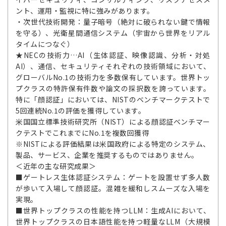
ント、運用・監視に特に強みがあります。
・次世代技術開発：量子暗号（絶対に破られない鍵で情報
を守る）、光衛星間通信システム（宇宙から世界をリアル
タイムにつなぐ）
★NECの技術力…AI（生体認証、映像認識、分析・対処
AI）、通信、セキュリティそれぞれの技術領域において、
グローバルNo.1の技術力を多数保有しています。世界トッ
プクラスの特許保有件数や論文の採択数を誇っています。
特に「顔認証」においては、NISTのベンチマークテストで
5回連続No.1の評価を獲得しています。
米国国立標準技術研究所（NIST）による顔認証ベンチマー
クテストでこれまでにNo.1を複数回獲得
※NISTによる評価結果は米国政府による特定のシステム、
製品、サービス、企業を推奨するものではありません。
＜近年の主な研究成果＞
■ゲートレス生体認証システム：ゲートを設置せず多人数
が歩いて入場して顔認証。混雑を緩和しスムーズな入場を
実現。
■世界トップクラスの性能を持つLLM：生成AIにおいて、
世界トップクラスの日本語性能を持つ軽量なLLM（大規模