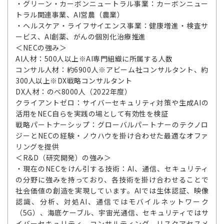
・グリーン・カーボンニュートラル事業：カーボンニュー
トラル関連事業、AI営農（農業）
・ヘルスケア・ライフサイエンス事業：健康増進・検査サ
ービス、AI創薬、がんの個別化治療推進
＜NECの強み＞
AI人材：500人以上※AI専門組織に所属する人数
コンサル人材：約6900人※アビーム社コンサルタント、約
300人以上※DX戦略コンサルタント
DX人材：のべ8000人（2022年度）
クライアントゼロ：サイバーセキュリティ対策や生成AIの
活用をNEC自らを実践の場として有効性を検証
戦略パートナーシップ：グローバルパートナーのテクノロ
ジーとNECの経験・ノウハウを掛け合わせた最適なオファ
リングを提供
＜R&D（研究開発）の強み＞
・現在のNECをけん引する技術：AI、通信、セキュリティ
の分野に強みを持っており、各技術を掛け合わせることで
社会価値の創造を実現しています。AIでは生体認証、映像
認識、分析、対処AI、通信ではモバイルネットワーク
（5G）、海底ケーブル、宇宙光通信、セキュリティではサ
イバーセキュリティ、コンサルティング、リスクアセスメ