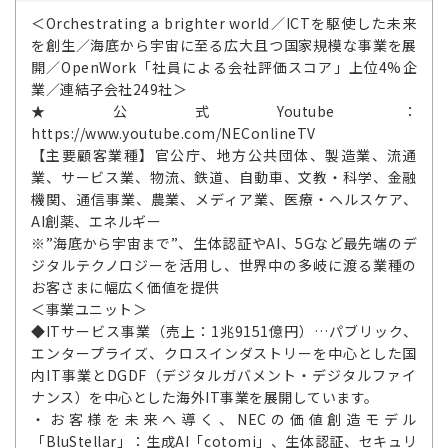
＜Orchestrating a brighter world／ICTを駆使した未来
を創生／海底から宇宙に至る広大且つ国家規模な事業を展
開／OpenWork「社員による会社評価スコア」上位4%企
業／連結子会社249社＞
★公式Youtube：
https://www.youtube.com/NEConlineTV
【主要顧客業種】官公庁、地方公共団体、製造業、流通
業、サービス業、物流、鉄道、自動車、文教・科学、金融
機関、通信事業、農業、メディア業、医療・ヘルスケア、
AI創薬、エネルギー
※”海底から宇宙まで”、生体認証やAI、5Gなど最先端のデ
ジタルテクノロジーを活用し、世界中の多岐に渡る業種の
お客さまに幅広く価値を提供
＜事業ユニット＞
◆ITサービス事業（売上：1兆9151億円）…パブリック、
エンタープライズ、クロスインダストリーを中心とした国
内IT事業とDGDF（デジタルガバメント・デジタルファイ
ナンス）を中心とした海外IT事業を展開しています。
・お客様を未来へ導く、NECの価値創造モデル
「BluStellar」：生成AI「cotomi」、生体認証、セキュリ