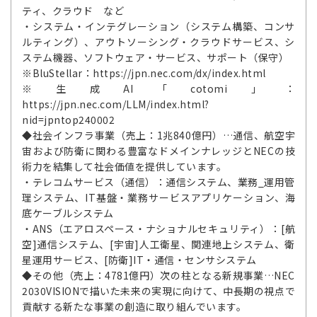
ティ、クラウド など
・システム・インテグレーション（システム構築、コンサ
ルティング）、アウトソーシング・クラウドサービス、シ
ステム機器、ソフトウェア・サービス、サポート（保守）
※BluStellar：https://jpn.nec.com/dx/index.html
※生成AI「cotomi」：
https://jpn.nec.com/LLM/index.html?
nid=jpntop240002
◆社会インフラ事業（売上：1兆840億円）…通信、航空宇
宙および防衛に関わる豊富なドメインナレッジとNECの技
術力を結集して社会価値を提供しています。
・テレコムサービス（通信）：通信システム、業務_運用管
理システム、IT基盤・業務サービスアプリケーション、海
底ケーブルシステム
・ANS（エアロスペース・ナショナルセキュリティ）：[航
空]通信システム、[宇宙]人工衛星、関連地上システム、衛
星運用サービス、[防衛]IT・通信・センサシステム
◆その他（売上：4781億円）次の柱となる新規事業…NEC
2030VISIONで描いた未来の実現に向けて、中長期の視点で
貢献する新たな事業の創造に取り組んでいます。