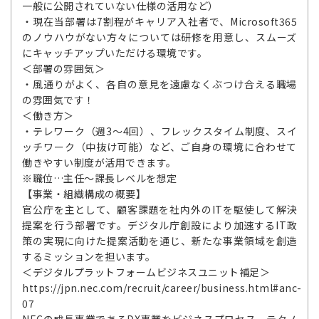
一般に公開されていない仕様の活用など）
・現在当部署は7割程がキャリア入社者で、Microsoft365
のノウハウがない方々については研修を用意し、スムーズ
にキャッチアップいただける環境です。
＜部署の雰囲気＞
・風通りがよく、各自の意見を遠慮なくぶつけ合える職場
の雰囲気です！
＜働き方＞
・テレワーク（週3～4回）、フレックスタイム制度、スイ
ッチワーク（中抜け可能）など、ご自身の環境に合わせて
働きやすい制度が活用できます。
※職位…主任～課長レベルを想定
【事業・組織構成の概要】
官公庁を主として、顧客課題を社内外のITを駆使して解決
提案を行う部署です。デジタル庁創設により加速するIT政
策の実現に向けた提案活動を通じ、新たな事業領域を創造
するミッションを担います。
＜デジタルプラットフォームビジネスユニット補足＞
https://jpn.nec.com/recruit/career/business.html#anc-
07
NECの成長事業であるDX事業をビジネスプロセス、テクノ