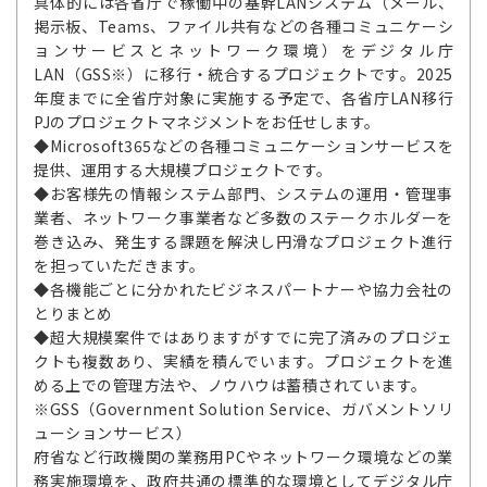
具体的には各省庁で稼働中の基幹LANシステム（メール、
掲示板、Teams、ファイル共有などの各種コミュニケーシ
ョンサービスとネットワーク環境）をデジタル庁
LAN（GSS※）に移行・統合するプロジェクトです。2025
年度までに全省庁対象に実施する予定で、各省庁LAN移行
PJのプロジェクトマネジメントをお任せします。
◆Microsoft365などの各種コミュニケーションサービスを
提供、運用する大規模プロジェクトです。
◆お客様先の情報システム部門、システムの運用・管理事
業者、ネットワーク事業者など多数のステークホルダーを
巻き込み、発生する課題を解決し円滑なプロジェクト進行
を担っていただきます。
◆各機能ごとに分かれたビジネスパートナーや協力会社の
とりまとめ
◆超大規模案件ではありますがすでに完了済みのプロジェ
クトも複数あり、実績を積んでいます。プロジェクトを進
める上での管理方法や、ノウハウは蓄積されています。
※GSS（Government Solution Service、ガバメントソリ
ューションサービス）
府省など行政機関の業務用PCやネットワーク環境などの業
務実施環境を、政府共通の標準的な環境としてデジタル庁