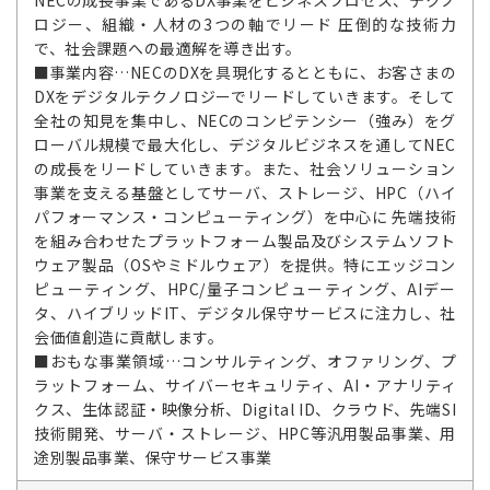
ロジー、組織・人材の3つの軸でリード 圧倒的な技術力
で、社会課題への最適解を導き出す。
■事業内容…NECのDXを具現化するとともに、お客さまの
DXをデジタルテクノロジーでリードしていきます。そして
全社の知見を集中し、NECのコンピテンシー（強み）をグ
ローバル規模で最大化し、デジタルビジネスを通してNEC
の成長をリードしていきます。また、社会ソリューション
事業を支える基盤としてサーバ、ストレージ、HPC（ハイ
パフォーマンス・コンピューティング）を中心に 先端技術
を組み合わせたプラットフォーム製品及びシステムソフト
ウェア製品（OSやミドルウェア）を提供。特にエッジコン
ピューティング、HPC/量子コンピューティング、AIデー
タ、ハイブリッドIT、デジタル保守サービスに注力し、社
会価値創造に貢献します。
■おもな事業領域…コンサルティング、オファリング、プ
ラットフォーム、サイバーセキュリティ、AI・アナリティ
クス、生体認証・映像分析、Digital ID、クラウド、先端SI
技術開発、サーバ・ストレージ、HPC等汎用製品事業、用
途別製品事業、保守サービス事業