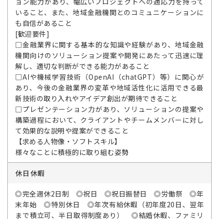
ョン能力があり、幅広いプロジェクトへの適応力を持って
いること、また、地域金融機関とのコミュニケーションに
も自信があること
[歓迎要件]
□金融業界に関する基本的な知識や経験があり、地域金融
機関向けのソリューション提案や開発にあたって迅速に理
解し、適切な判断ができる能力があること
□AIや機械学習技術（OpenAI（chatGPT）等）に関心が
あり、今後の金融業界の変革や地域活性化に活用できる最
新技術の取り入れやアイデア創出が期待できること
□プレゼンテーション力があり、ソリューションの提案や
構築過程において、クライアントやチームメンバーに対し
て効果的な説明や提案ができること
【求める人物像・ソフトスキル】
様々なことに積極的に取り組む姿勢
休日休暇
◎完全週休2日制 ◎祝日 ◎祝日振替日 ◎労働祭 ◎年
末年始 ◎特別休日 ◎年次有給休暇（初年度20日、翌年
まで積立可、半日取得制度あり） ◎結婚休暇、ファミリ