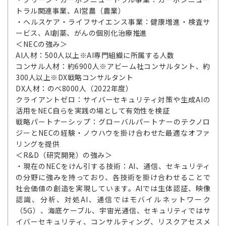
トラル関連事業、AI営農（農業）
・ヘルスケア・ライフサイエンス事業：健康増進・検査サ
ービス、AI創薬、がんの個別化治療推進
＜NECの強み＞
AI人材：500人以上※AI専門組織に所属する人数
コンサル人材：約6900人※アビーム社コンサルタント、約
300人以上※DX戦略コンサルタント
DX人材：のべ8000人（2022年度）
クライアントゼロ：サイバーセキュリティ対策や生成AIの
活用をNEC自らを実践の場として有効性を検証
戦略パートナーシップ：グローバルパートナーのテクノロ
ジーとNECの経験・ノウハウを掛け合わせた最適なオファ
リングを提供
＜R&D（研究開発）の強み＞
・現在のNECをけん引する技術：AI、通信、セキュリティ
の分野に強みを持っており、各技術を掛け合わせることで
社会価値の創造を実現しています。AIでは生体認証、映像
認識、分析、対処AI、通信ではモバイルネットワーク
（5G）、海底ケーブル、宇宙光通信、セキュリティではサ
イバーセキュリティ、コンサルティング、リスクアセスメ