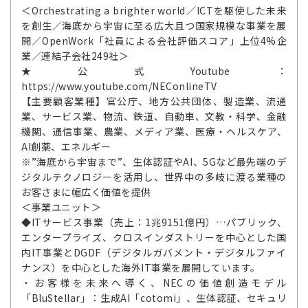
＜Orchestrating a brighter world／ICTを駆使した未来
を創生／海底から宇宙に至る広大且つ国家規模な事業を展
開／OpenWork「社員による会社評価スコア」上位4%企
業／連結子会社249社＞
★公式Youtube：
https://www.youtube.com/NEConlineTV
【主要顧客業種】官公庁、地方公共団体、製造業、流通
業、サービス業、物流、鉄道、自動車、文教・科学、金融
機関、通信事業、農業、メディア業、医療・ヘルスケア、
AI創薬、エネルギー
※”海底から宇宙まで”、生体認証やAI、5Gなど最先端のデ
ジタルテクノロジーを活用し、世界中の多岐に渡る業種の
お客さまに幅広く価値を提供
＜事業ユニット＞
◆ITサービス事業（売上：1兆9151億円）…パブリック、
エンタープライズ、クロスインダストリーを中心とした国
内IT事業とDGDF（デジタルガバメント・デジタルファイ
ナンス）を中心とした海外IT事業を展開しています。
・お客様を未来へ導く、NECの価値創造モデル
「BluStellar」：生成AI「cotomi」、生体認証、セキュリ