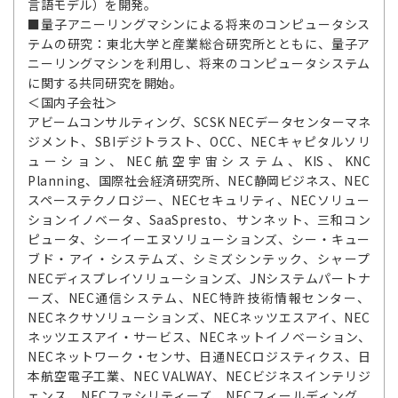
言語モデル）を開発。
■量子アニーリングマシンによる将来のコンピュータシス
テムの研究：東北大学と産業総合研究所とともに、量子ア
ニーリングマシンを利用し、将来のコンピュータシステム
に関する共同研究を開始。
＜国内子会社＞
アビームコンサルティング、SCSK NECデータセンターマネ
ジメント、SBIデジトラスト、OCC、NECキャピタルソリ
ューション、NEC航空宇宙システム、KIS、KNC
Planning、国際社会経済研究所、NEC静岡ビジネス、NEC
スペーステクノロジー、NECセキュリティ、NECソリュー
ションイノベータ、SaaSpresto、サンネット、三和コン
ピュータ、シーイーエヌソリューションズ、シー・キュー
ブド・アイ・システムズ、シミズシンテック、シャープ
NECディスプレイソリューションズ、JNシステムパートナ
ーズ、NEC通信システム、NEC特許技術情報センター、
NECネクサソリューションズ、NECネッツエスアイ、NEC
ネッツエスアイ・サービス、NECネットイノベーション、
NECネットワーク・センサ、日通NECロジスティクス、日
本航空電子工業、NEC VALWAY、NECビジネスインテリジ
ェンス、NECファシリティーズ、NECフィールディング、