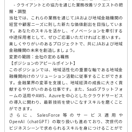
- クライアントとの協力を通じた業務改善リクエストの把
握・調整
当社では、これらの業務を通じてJAおよび地域金融機関の
経営や顧客ニーズに則した新たな価値創出を目指していま
す。あなたのスキルを活かし、イノベーションを牽引する
中途採用者として、ぜひご応募いただければと思います。
楽しくやりがいのあるプロジェクトで、共にJAおよび地域
金融機関の未来を創造しましょう。
変更の範囲：会社の定める職務
【ポジションのアピールポイント】
このポジションでは、地域活性化の重要な軸である地域金
融機関向けのソリューション活動に従事することができま
す。金融業界の変革を支援し、地域経済の成長に大きく貢
献するやりがいのある仕事です。また、SaaSプラットフォ
ームの活用やAWS、Azureを中心としたクラウドサービス
の導入に関わり、最新技術を使いこなすスキルを磨くこと
ができます。
さらに、SalesForce等のサービス適用や
OpenAI（chatGPT）の取り扱いも進めており、次世代の
ビジネスシーンで求められるスキルを身につけることがで