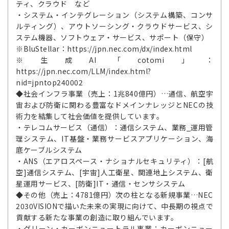
ティ、クラウド など
・システム・インテグレーション（システム構築、コンサ
ルティング）、アウトソーシング・クラウドサービス、シ
ステム機器、ソフトウェア・サービス、サポート（保守）
※BluStellar：https://jpn.nec.com/dx/index.html
※生成AI「cotomi」：
https://jpn.nec.com/LLM/index.html?
nid=jpntop240002
◆社会インフラ事業（売上：1兆840億円）…通信、航空宇
宙および防衛に関わる豊富なドメインナレッジとNECの技
術力を結集して社会価値を提供しています。
・テレコムサービス（通信）：通信システム、業務_運用管
理システム、IT基盤・業務サービスアプリケーション、海
底ケーブルシステム
・ANS（エアロスペース・ナショナルセキュリティ）：[航
空]通信システム、[宇宙]人工衛星、関連地上システム、衛
星運用サービス、[防衛]IT・通信・センサシステム
◆その他（売上：4781億円）次の柱となる新規事業…NEC
2030VISIONで描いた未来の実現に向けて、中長期の視点で
貢献する新たな事業の創造に取り組んでいます。
・グリーン・カーボンニュートラル事業：カーボンニュー