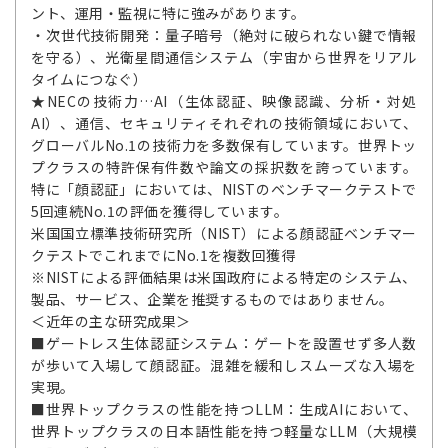
ント、運用・監視に特に強みがあります。
・次世代技術開発：量子暗号（絶対に破られない鍵で情報
を守る）、光衛星間通信システム（宇宙から世界をリアル
タイムにつなぐ）
★NECの技術力…AI（生体認証、映像認識、分析・対処
AI）、通信、セキュリティそれぞれの技術領域において、
グローバルNo.1の技術力を多数保有しています。世界トッ
プクラスの特許保有件数や論文の採択数を誇っています。
特に「顔認証」においては、NISTのベンチマークテストで
5回連続No.1の評価を獲得しています。
米国国立標準技術研究所（NIST）による顔認証ベンチマー
クテストでこれまでにNo.1を複数回獲得
※NISTによる評価結果は米国政府による特定のシステム、
製品、サービス、企業を推奨するものではありません。
＜近年の主な研究成果＞
■ゲートレス生体認証システム：ゲートを設置せず多人数
が歩いて入場して顔認証。混雑を緩和しスムーズな入場を
実現。
■世界トップクラスの性能を持つLLM：生成AIにおいて、
世界トップクラスの日本語性能を持つ軽量なLLM（大規模