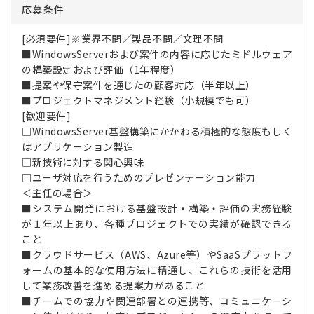
応募条件
[必須要件]※業界不問／製品不問／文理不問
■WindowsServerおよび案件の内容に応じたミドルウェア
の構築設定および評価（1年程度）
■提案や保守案件を通じたの顧客対応（半年以上）
■プロジェクトマネジメント経験（小規模でも可）
[歓迎要件]
□WindowsServer基盤構築にかかわる積極的な態度もしく
はアプリケーション製造
□新技術に対する関心興味
□ユーザ対応を行うためのプレゼンテーション能力
＜主任の場合＞
■システム開発における基盤設計・構築・評価の実務経験
が１年以上あり、各種プロジェクトでの実績が確認できる
こと
■クラウドサービス（AWS、Azure等）やSaaSプラットフ
ォームの基本的な使用方法に精通し、これらの技術を活用
して業務改善を進める提案力があること
■チームでの協力や関連部署との連携等、コミュニケーシ