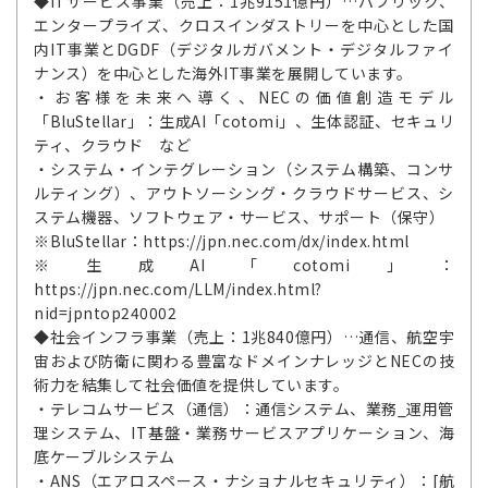
◆ITサービス事業（売上：1兆9151億円）…パブリック、
エンタープライズ、クロスインダストリーを中心とした国
内IT事業とDGDF（デジタルガバメント・デジタルファイ
ナンス）を中心とした海外IT事業を展開しています。
・お客様を未来へ導く、NECの価値創造モデル
「BluStellar」：生成AI「cotomi」、生体認証、セキュリ
ティ、クラウド など
・システム・インテグレーション（システム構築、コンサ
ルティング）、アウトソーシング・クラウドサービス、シ
ステム機器、ソフトウェア・サービス、サポート（保守）
※BluStellar：https://jpn.nec.com/dx/index.html
※生成AI「cotomi」：
https://jpn.nec.com/LLM/index.html?
nid=jpntop240002
◆社会インフラ事業（売上：1兆840億円）…通信、航空宇
宙および防衛に関わる豊富なドメインナレッジとNECの技
術力を結集して社会価値を提供しています。
・テレコムサービス（通信）：通信システム、業務_運用管
理システム、IT基盤・業務サービスアプリケーション、海
底ケーブルシステム
・ANS（エアロスペース・ナショナルセキュリティ）：[航