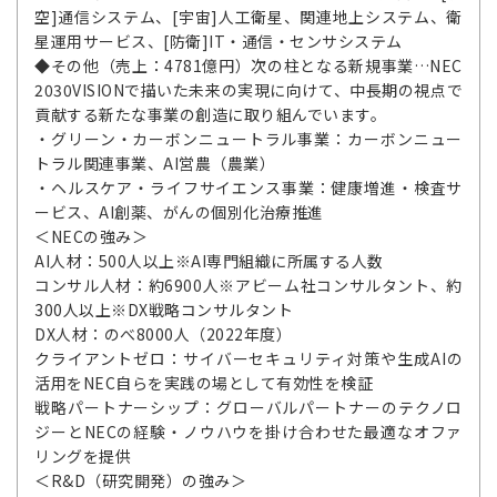
空]通信システム、[宇宙]人工衛星、関連地上システム、衛
星運用サービス、[防衛]IT・通信・センサシステム
◆その他（売上：4781億円）次の柱となる新規事業…NEC
2030VISIONで描いた未来の実現に向けて、中長期の視点で
貢献する新たな事業の創造に取り組んでいます。
・グリーン・カーボンニュートラル事業：カーボンニュー
トラル関連事業、AI営農（農業）
・ヘルスケア・ライフサイエンス事業：健康増進・検査サ
ービス、AI創薬、がんの個別化治療推進
＜NECの強み＞
AI人材：500人以上※AI専門組織に所属する人数
コンサル人材：約6900人※アビーム社コンサルタント、約
300人以上※DX戦略コンサルタント
DX人材：のべ8000人（2022年度）
クライアントゼロ：サイバーセキュリティ対策や生成AIの
活用をNEC自らを実践の場として有効性を検証
戦略パートナーシップ：グローバルパートナーのテクノロ
ジーとNECの経験・ノウハウを掛け合わせた最適なオファ
リングを提供
＜R&D（研究開発）の強み＞