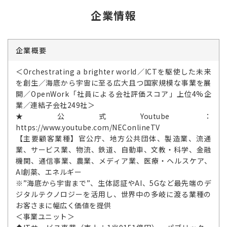
企業情報
企業概要
＜Orchestrating a brighter world／ICTを駆使した未来
を創生／海底から宇宙に至る広大且つ国家規模な事業を展
開／OpenWork「社員による会社評価スコア」上位4%企
業／連結子会社249社＞
★公式Youtube：
https://www.youtube.com/NEConlineTV
【主要顧客業種】官公庁、地方公共団体、製造業、流通
業、サービス業、物流、鉄道、自動車、文教・科学、金融
機関、通信事業、農業、メディア業、医療・ヘルスケア、
AI創薬、エネルギー
※”海底から宇宙まで”、生体認証やAI、5Gなど最先端のデ
ジタルテクノロジーを活用し、世界中の多岐に渡る業種の
お客さまに幅広く価値を提供
＜事業ユニット＞