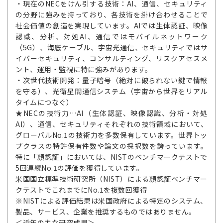
・現在のNECをけん引する技術：AI、通信、セキュリティ
の分野に強みを持っており、各技術を掛け合わせることで
社会価値の創造を実現しています。AIでは生体認証、映像
認識、分析、対処AI、通信ではモバイルネットワーク
（5G）、海底ケーブル、宇宙光通信、セキュリティではサ
イバーセキュリティ、コンサルティング、リスクアセスメ
ント、運用・監視に特に強みがあります。
・次世代技術開発：量子暗号（絶対に破られない鍵で情報
を守る）、光衛星間通信システム（宇宙から世界をリアル
タイムにつなぐ）
★NECの技術力…AI（生体認証、映像認識、分析・対処
AI）、通信、セキュリティそれぞれの技術領域において、
グローバルNo.1の技術力を多数保有しています。世界トッ
プクラスの特許保有件数や論文の採択数を誇っています。
特に「顔認証」においては、NISTのベンチマークテストで
5回連続No.1の評価を獲得しています。
米国国立標準技術研究所（NIST）による顔認証ベンチマー
クテストでこれまでにNo.1を複数回獲得
※NISTによる評価結果は米国政府による特定のシステム、
製品、サービス、企業を推奨するものではありません。
＜近年の主な研究成果＞