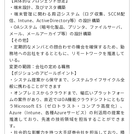
【具体的なプロジェクト想定】
・端末設計、及びマスタ構築
・端末管理に関わる周辺システム（ログ収集、SCCM配
信、Intune、ActiveDirectory等）の設計構築
・OAシステム（暗号化製品、プリンタ、ファイルサーバ、
メール、メールアーカイブ等）の設計構築
【その他】
・定期的なメンバとの顔合わせの機会を確保するため、勤
務地への出社をするとともに、リモートワークを推進して
いる。
変更の範囲：会社の定める職務
【ポジションのアピールポイント】
・システム提案から保守まで、システムライフサイクル全
般に携わることができます
・オンプレミスからクラウドまで、幅広いプラットフォー
ムの案件があり、直近ではOA機能クラウドシフトにともな
うMicrosoft E5（ゼロトラスト・コンプラ高度化）、
Azure（Intune、各種Azureサービス）の利活用の提案を
推進しており、先進の技術領域を担当することができま
す。
・社会的な影響力を持つ大手証券会社を担当しており、積