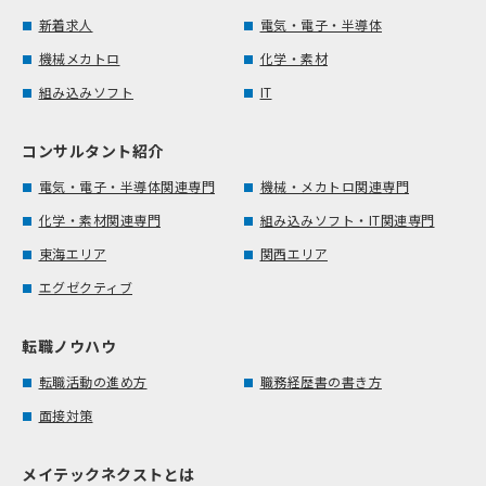
新着求人
電気・電子・半導体
機械メカトロ
化学・素材
組み込みソフト
IT
コンサルタント紹介
電気・電子・半導体関連専門
機械・メカトロ関連専門
化学・素材関連専門
組み込みソフト・IT関連専門
東海エリア
関西エリア
エグゼクティブ
転職ノウハウ
転職活動の進め方
職務経歴書の書き方
面接対策
メイテックネクストとは