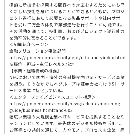
極的に新技術を採用する顧客への対応をするためにいち早
く新しい技術を身につけることができるとともに、プロジ
ェクト遂行にあたり必要となる製品サポートや社内サポー
トを受けて万全の体制で業務遂行を行うことが可能です。
その活動を通じて、技術面、およびプロジェクト遂行能力
を効率的に高めることができます。
＜組織紹介ページ＞
金融ソリューション事業部門
https://jpn.nec.com/recruit/dept/rsfinance/index.html
※職位…担当～主任レベルを想定
【事業・組織構成の概要】
NECにおいて国内・海外の金融機関向けSI・サービス事業
を担う。そのなかでも本グループは証券会社向けのSI・サ
ービス事業に特化している。
＜エンタープライズビジネスユニット補足＞
https://jpn.nec.com/recruit/newgraduate/matching-
guide/business.html#anc-003
幅広い業種の大規模企業へITサービスを提供することをミ
ッションとしています。最先端のデジタル技術を活用し、
お客様との共創を通じて、人やモノ、プロセスを企業・産