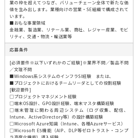
業の枠を超えてつなぎ、バリューチェーン全体で新たな価
値を生み出します。業種向けの営業・SE組織で構成されて
います。
■おもな事業領域
金融業、製造業、リテール業、商社、レジャー産業、モビ
リティ、交通・物流・輸送業等
応募条件
[必須要件※以下いずれかのご経験]※業界不問／製品不問
／文理不問
■Windows系システムのインフラSI経験 または、
■プロジェクトにおけるチームリーダとしての役割経験
[歓迎要件]
□プロジェクトマネジメント経験
□端末OS設計、GPO設計経験、端末マスタ構築経験
□端末管理に関わる周辺システム（ログ収集、配信、
Intune、ActiveDirectory等）の設計構築経験
□Microsoft Azure知識（Intune、各種Azureサービス）
□Microsoft E5機能（AIP、DLP等ゼロトラスト・コンプ
ラ高度化機能）導入経験