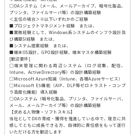
□OAシステム（メール、メールアーカイブ、暗号化製品、
プリンタ、ファイルサーバ等）の設計構築経験
＜主任の場合＞※以下いずれかのご経験
■プロジェクトマネジメント経験 または、
■業務経験として、Windows系システムのインフラ設計及
び構築SI経験 または、
■システム提案経験 または、
■端末OS設計、GPO設計経験、端末マスタ構築経験
[歓迎要件]
□端末管理に関わる周辺システム（ログ収集、配信、
Intune、ActiveDirectory等）の設計構築経験
□Microsoft Azure知識（Intune、各種Azureサービス）
□Microsoft E5機能（AIP、DLP等ゼロトラスト・コンプ
ラ高度化機能）導入経験
□OAシステム（暗号化製品、プリンタ、ファイルサーバ、
メール、メールアーカイブ等）の設計構築経験
【求める人物像・ソフトスキル】
当社としてDXの育成・獲得を推進している中で、理念に共
感してともに成長できる方、自律的に責任感をもって遂行
いただける方を歓迎します