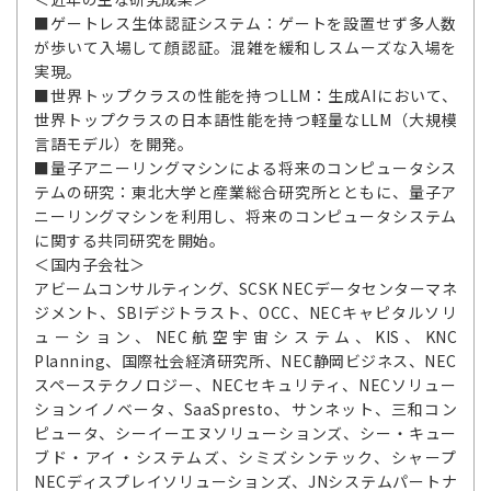
■ゲートレス生体認証システム：ゲートを設置せず多人数
が歩いて入場して顔認証。混雑を緩和しスムーズな入場を
実現。
■世界トップクラスの性能を持つLLM：生成AIにおいて、
世界トップクラスの日本語性能を持つ軽量なLLM（大規模
言語モデル）を開発。
■量子アニーリングマシンによる将来のコンピュータシス
テムの研究：東北大学と産業総合研究所とともに、量子ア
ニーリングマシンを利用し、将来のコンピュータシステム
に関する共同研究を開始。
＜国内子会社＞
アビームコンサルティング、SCSK NECデータセンターマネ
ジメント、SBIデジトラスト、OCC、NECキャピタルソリ
ューション、NEC航空宇宙システム、KIS、KNC
Planning、国際社会経済研究所、NEC静岡ビジネス、NEC
スペーステクノロジー、NECセキュリティ、NECソリュー
ションイノベータ、SaaSpresto、サンネット、三和コン
ピュータ、シーイーエヌソリューションズ、シー・キュー
ブド・アイ・システムズ、シミズシンテック、シャープ
NECディスプレイソリューションズ、JNシステムパートナ