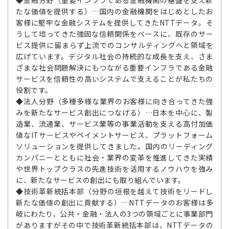
◆金融分野（重要インフラである金融機関の基盤を支え新
たな価値を提供する）…国内の金融機関をはじめとしたお
客様に堅牢な金融システムを提供してきたNTTデータ。そ
うして培ってきた強固な信頼関係をベースに、既存のサー
ビス提供に留まらず上流でのコンサルティングへと領域を
広げています。デジタル社会の持続的な成長を支え、さま
ざまな社会問題解決にもつながる重要インフラである金融
サービスを信頼性の高いシステムで支えることが私たちの
役割です。
◆法人分野（多種多様な業界のお客様に向き合ってきた強
みを新たなサービス創出につなげる）…日本を中心に、製
造業、流通業、サービス業等の事業活動を支える高付加価
値なITサービスやペイメントサービス、プラットフォーム
ソリューションを提供してきました。国内のリーディング
カンパニーとともに社会・業界の変革を推進してきた実績
や世界トップクラスの先進技術を活用するノウハウを強み
に、新たなサービスの創出にも取り組んでいます。
◆技術革新統括本部（分野の垣根を越えて技術をリードし
新たな価値の創出に貢献する）…NTTデータのお客様は多
岐にわたり、公共・金融・法人の3つの領域ごとに事業部門
がありますがその中で技術革新統括本部は、NTTデータの