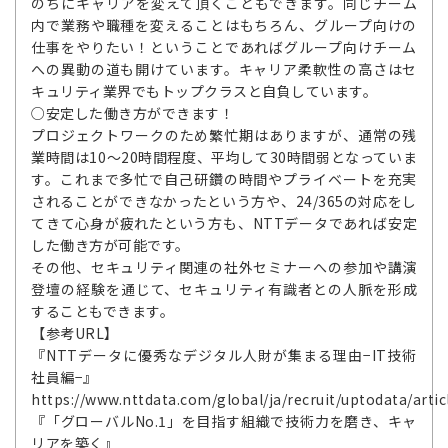
のちにキャリアを変えて頂くこともできます。同じチーム
内で業務や職種を変えることはもちろん、グループ向けの
仕事をやりたい！ということであればグループ向けチーム
への異動の道も開けています。キャリア柔軟性の高さはセ
キュリティ業界でもトップクラスと自負しています。
○安定した働き方ができます！
プロジェクトワークのため繁忙期はありますが、通常の残
業時間は10～20時間程度、平均して30時間弱となっていま
す。これまで多忙で自己研鑽の時間やプライベートを充実
されることができなかったという方や、24/365の対応をし
てきて心身が疲れたという方も、NTTデータであれば安定
した働き方が可能です。
その他、セキュリティ関連の社外セミナーへの参加や講演
登壇の経験を通じて、セキュリティ有識者との人脈を形成
することもできます。
【参考URL】
『NTTデータに優秀なデジタル人財が集まる理由−IT技術
社員編−』
https://www.nttdata.com/global/ja/recruit/uptodata/artic
『「グローバルNo.1」を目指す組織で技術力を磨き、キャ
リアを築く』