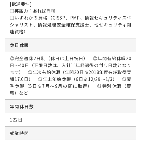
[歓迎要件]
□英語力：あれば尚可
□いずれかの資格（CISSP、PMP、情報セキュリティスペ
シャリスト、情報処理安全確保支援士、他セキュリティ関
連資格）
休日休暇
◎完全週休2日制（休日は土日祝日） ◎年間有給休暇20
日～40日（下限日数は、入社半年経過後の付与日数となり
ます） ◎年次有給休暇（年間20日※2018年度有給取得実
績17.6日） ◎年末年始休暇（6日※12/29～1/3） ◎夏
季休暇（5日※7月～9月の間に取得） ◎特別休暇（慶
弔）など
年間休日数
122日
就業時間