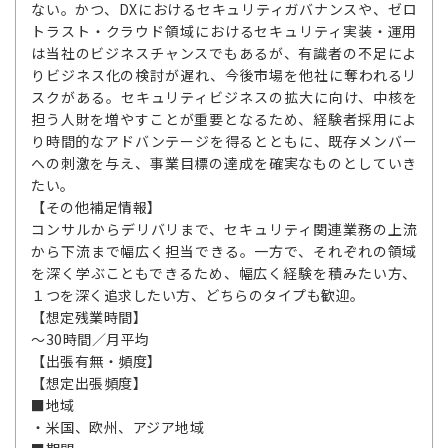
ない。かつ、DXにおけるセキュリティガバナンスや、ゼロ
トラスト・クラウド領域におけるセキュリティ実装・運用
は当社のビジネスチャンスでもあるが、有識者の不足によ
りビジネス化の検討が遅れ、今後市場を他社に奪われるリ
スクがある。セキュリティビジネスの拡大に向け、中核を
担う人財を増やすことが重要となるため、経験者採用によ
り時間的なアドバンテージを得るとともに、既存メンバー
への刺激を与え、事業目標の達成を確実なものとしていき
たい。
【その他補足情報】
コンサルからデリバリまで、セキュリティ関連業務の上流
から下流まで幅広く担当できる。一方で、それぞれの領域
を深く学ぶこともできるため、幅広く経験を積みたい方、
１つを深く追求したい方、どちらのタイプも歓迎。
【想定残業時間】
～30時間／月平均
【出張有無・頻度】
【想定出張頻度】
■地域
・米国、欧州、アジア地域