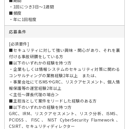
■期間
・1回につき3日～1週間
■頻度
・年に1回程度
応募条件
[必須要件]
■セキュリティに対して強い興味・関心があり、それを裏
付ける事故研鑽をしている方
■以下のいずれかの経験を持つ方
・企業もしくは情報システムのセキュリティ対策に関わる
コンサルティングの業務経験2年以上 または、
・事業会社にてISMSやGRC、リスクアセスメント、個人情
報保護等の運営経験2年以上
＜主任～課長代理の場合＞
■主担当として案件をリードした経験のある方
■以下のいずれかの経験を持つ方
GRC、IRM、リスクアセスメント、リスク分析、ISMS、
PCIDSS、FISC、NIST CyberSecurity Flamework、
CSIRT、セキュリティディレクター