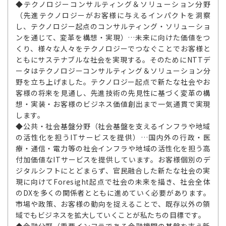
◆テクノロジーコンサルティング＆ソリューション分野
（先進テクノロジーがお客様に与えるインパクトを洞察
し、テクノロジー起点のコンサルティング・ソリューショ
ンを通じて、変革を構想・実現）…未来に向けた価値をつ
くり、様々な人々をテクノロジーでつなぐことでお客様と
ともにサステナブルな社会を実現する。そのためにNTTデ
ータはテクノロジーコンサルティング＆ソリューション分
野を立ち上げました。テクノロジー起点で新たな社会やお
客様の将来を見通し、先進技術の先見性に基づく変革の構
想・実装・お客様のビジネス価値創出まで一気通貫で実現
します。
◆公共・社会基盤分野（社会基盤を支えるインフラや地域
の活性化を担うITサービスを提供）…国内外の行政・医
療・通信・電力等の社会インフラや地域の活性化を担う高
付加価値なITサービスを提供しています。お客様個別のデ
ジタルシフトにとどまらず、官民融合した新たな社会の実
現に向けてForesight起点で社会の未来を描き、社会全体
のDXを多くの関係者とともに進めていく必要があります。
市場や政策、お客様の動向を捉えることで、既存以外の領
域でもビジネスを拡大していくことが私たちの目標です。