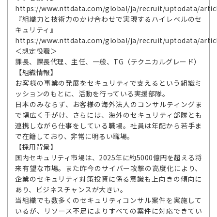
https://www.nttdata.com/global/ja/recruit/uptodata/artic
『組織力と技術力のかけ合わせで実現するハイレベルのセ
キュリティ』
https://www.nttdata.com/global/ja/recruit/uptodata/artic
＜想定役職＞
課長、課長代理、主任、一般、TG（テクニカルグレード）
【組織情報】
お客様の事業の発展をセキュリティで支えるという組織ミ
ッションのもとに、活動を行っている実援部隊。
日本のみならず、お客様の海外法人のコンサルティングま
で幅広く手がけ、さらには、海外のセキュリティ部隊とも
連携しながら仕事をしている職場。社員は年配から若手ま
で在籍しており、非常に明るい職場。
【採用背景】
国内セキュリティ市場は、2025年に約5000億円を超える将
来有望な市場。また昨今のサイバー攻撃の高度化により、
企業のセキュリティ対策投資に係る意識も上向きの傾向に
あり、ビジネスチャンスが大きい。
当組織でも数多くのセキュリティコンサル案件を実施して
いるが、リソース不足によりすべての案件に対応できてい