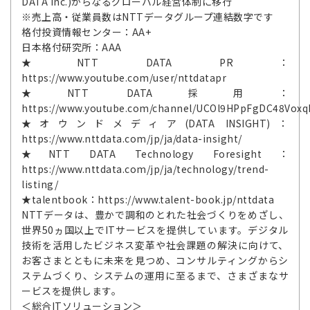
DATA Inc.)からなるグローバル経営体制に移行
※売上高・従業員数はNTTデータグループ連結数字です
格付投資情報センター：AA+
日本格付研究所：AAA
★NTT DATA PR：
https://www.youtube.com/user/nttdatapr
★NTT DATA採用：
https://www.youtube.com/channel/UCOl9HPpFgDC48Vox
★オウンドメディア(DATA INSIGHT)：
https://www.nttdata.com/jp/ja/data-insight/
★NTT DATA Technology Foresight：
https://www.nttdata.com/jp/ja/technology/trend-
listing/
★talentbook：https://www.talent-book.jp/nttdata
NTTデータは、豊かで調和のとれた社会づくりをめざし、
世界50ヵ国以上でITサービスを提供しています。デジタル
技術を活用したビジネス変革や社会課題の解決に向けて、
お客さまとともに未来を見つめ、コンサルティングからシ
ステムづくり、システムの運用に至るまで、さまざまなサ
ービスを提供します。
＜総合ITソリューション＞