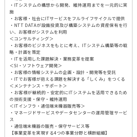
・ITシステムの構想から開発、維持運用までを一元的に実
施
・お客様・社会にITサービスをフルライフサイクルで提供
・NTT DATAが設備投資及び構築システムの資産保有を行
い、お客様がシステムを利用
＜コンサルティング＞
・お客様のビジネスをもとに考え、ITシステム構築等の戦
略・計画を策定
・ITを活用した課題解決・業務変革を提案
＜SI・ソフトウェア開発＞
・お客様の情報システムの企画・設計・開発等を受託
・ITでお客様が抱える課題を解決する「しくみ」をつくる
＜メンテナンス・サポート＞
・お客様が継続的・安定的にITシステムを活用できるため
の技術支援・保守・維持運用
＜ITインフラ・通信端末機器販売等＞
・マネージドサービスやデータセンターの運用管理サービ
ス
・通信端末機器の販売・保守サービス等
【事業変革を実現する4つの事業分野と横断組織】