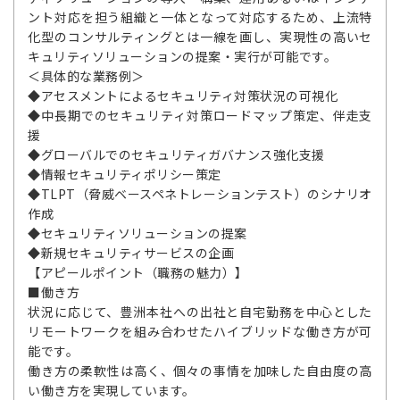
ント対応を担う組織と一体となって対応するため、上流特
化型のコンサルティングとは一線を画し、実現性の高いセ
キュリティソリューションの提案・実行が可能です。
＜具体的な業務例＞
◆アセスメントによるセキュリティ対策状況の可視化
◆中長期でのセキュリティ対策ロードマップ策定、伴走支
援
◆グローバルでのセキュリティガバナンス強化支援
◆情報セキュリティポリシー策定
◆TLPT（脅威ベースペネトレーションテスト）のシナリオ
作成
◆セキュリティソリューションの提案
◆新規セキュリティサービスの企画
【アピールポイント（職務の魅力）】
■働き方
状況に応じて、豊洲本社への出社と自宅勤務を中心とした
リモートワークを組み合わせたハイブリッドな働き方が可
能です。
働き方の柔軟性は高く、個々の事情を加味した自由度の高
い働き方を実現しています。