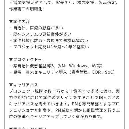
・営業支援活動として、客先同行、構成支援、製品選定、
作業範囲の明確化
▼案件内容
・自治体、医療の顧客が多い
・既存システムの更新案件が多い
・案件規模は数万～数億まで規模は幅広い
・プロジェクト期間は1か月～1年ど幅広い
▼プロジェクト例
・某自治体仮想基盤導入（VM、Windows、AV等）
・民需 端末セキュリティ導入（資産管理、EDR、SoC）
▼キャリアパス
プロジェクト規模は数十万から十億円まで多岐に渡り、実
力や期待に応じて案件のアサインをすることで個人ごとの
キャリアパスを考えていきます。PMを専門業務とするプロ
フェッショナル制度や、PM業務を活かし組織管理を行う上
位の役職へキャリアアップしていく道があります。