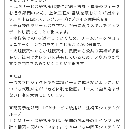
▼働き方・やりがい
・LCMサービス統括部は要件定義～設計・構築のフェーズ
を担う部門のため、上流工程の経験を積むことが出来ま
す。※中四国システムグループはプライム案件約８割
・最新技術やサービスを学び、将来に渡りスキルをアップ
デートし続けることが出来ます。
・複数名でPJTを遂行していくため、チームワークやコミ
ュニケーション能力を向上させることが出来ます。
・大規模案件から小規模案件、民間から公共の実績が多数
あり、社内でナレッジを共有しているため、ノウハウが豊
富で専門性を高めていくことが出来ます。
▼社風
一つのプロジェクトでも業務が一人に偏らないように、い
つでも代理対応ができる体制を徹底。「一人で抱え込ませ
ない」事を大切にしています。
▼配属予定部門：LCMサービス統括部 注視国システムグ
ループ
ＬＣＭサービス統括部では、全国のお客様のITインフラ設
計・構築に関わっています。その中でも中四国システムグ