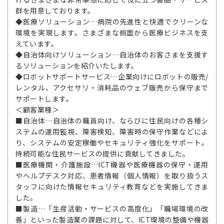
群を用意しております。
◆医療ソリューション…病院の先進性と快適でクリーンな
環境を実現します。さまざまな側面から医療ビジネスを支
えています。
◆自治体向けソリューション…自治体のお客さまを支援す
るソリューションを紹介いたします。
◆ロボットサポートサービス…企業向けにロボットの販売/
レンタル、アクセサリ・消耗品のウェブ販売から保守まで
サポートします。
＜顧客業種＞
■自治体…自治体の職員向け、ならびに住民向けの各種シ
ステムの運用監視、障害検知、障害時の保守作業などによ
り、システムの安定稼働やセキュリティ強化をサポート。
持続可能な住民サービスの提供に貢献してきました。
■医療機関・介護施設…ICT機器や医療機器の保守・運用
やヘルプデスク対応、患者情報（個人情報）を取り扱うス
タッフに向けた情報セキュリティ教育などを実施してきま
した。
■製造…「生産活動・サービスの高度化」「職場環境の改
善」といった製造業の課題に対して、ICT環境の整備や機器