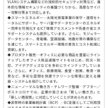
VLANシステム構築などの技術的セキュリティ対策など、基
本的な情報セキュリティの基盤づくりから、高度なサイバ
ー攻撃対策まで対応します。
◆スマートエネルギー…太陽光発電事業の保守・運用をト
ータルにサポート。サーバ室やデータセンターのエネルギ
ー効率を可視化するICT環境アセスメントや先進の省エネ
サポートシステムも提供しています。さらに、モジュラー
データセンター、発電機、空調設備、地震対策の構築など
を通じて、スマートエネルギー環境の普及とコスト削減に
貢献します。
◆プロダクト販売…オフィスに必要な商品を豊富にライン
ナップしたオフィス用品通販サイトをはじめ、防災・防
犯、アイデアグッズなどを多彩にラインナップしていま
す。さらに、オフィス、医療現場、食堂・厨房、教育・保
育など、多彩な空間を快適でクリーンな環境に変える機
器・システムを紹介しています。
◆ニューノーマルな働き方・テレワーク整備…アフター／
ポストコロナでは、企業の皆さまは「新しい働き方」と
「新しい商習慣」に対応していくことが求められます。
◆非常時の事業継続計画（BCP）…BC支援としてご利用頂
けるさまざまな非常事態に応じて役に立つ製品・サービス