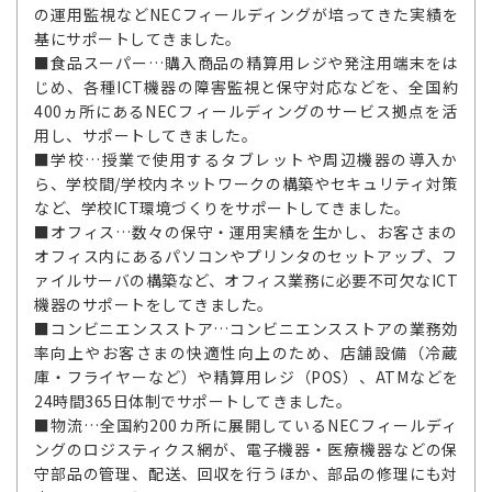
の運用監視などNECフィールディングが培ってきた実績を
基にサポートしてきました。
■食品スーパー…購入商品の精算用レジや発注用端末をは
じめ、各種ICT機器の障害監視と保守対応などを、全国約
400ヵ所にあるNECフィールディングのサービス拠点を活
用し、サポートしてきました。
■学校…授業で使用するタブレットや周辺機器の導入か
ら、学校間/学校内ネットワークの構築やセキュリティ対策
など、学校ICT環境づくりをサポートしてきました。
■オフィス…数々の保守・運用実績を生かし、お客さまの
オフィス内にあるパソコンやプリンタのセットアップ、フ
ァイルサーバの構築など、オフィス業務に必要不可欠なICT
機器のサポートをしてきました。
■コンビニエンスストア…コンビニエンスストアの業務効
率向上やお客さまの快適性向上のため、店舗設備（冷蔵
庫・フライヤーなど）や精算用レジ（POS）、ATMなどを
24時間365日体制でサポートしてきました。
■物流…全国約200カ所に展開しているNECフィールディ
ングのロジスティクス網が、電子機器・医療機器などの保
守部品の管理、配送、回収を行うほか、部品の修理にも対