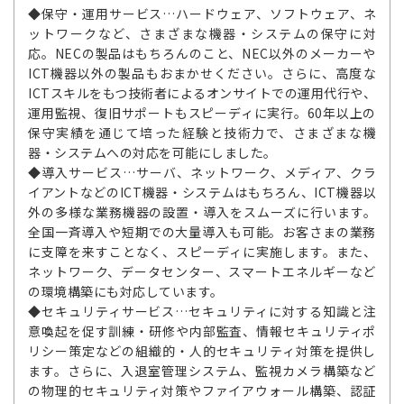
◆保守・運用サービス…ハードウェア、ソフトウェア、ネ
ットワークなど、さまざまな機器・システムの保守に対
応。NECの製品はもちろんのこと、NEC以外のメーカーや
ICT機器以外の製品もおまかせください。さらに、高度な
ICTスキルをもつ技術者によるオンサイトでの運用代行や、
運用監視、復旧サポートもスピーディに実行。60年以上の
保守実績を通じて培った経験と技術力で、さまざまな機
器・システムへの対応を可能にしました。
◆導入サービス…サーバ、ネットワーク、メディア、クラ
イアントなどのICT機器・システムはもちろん、ICT機器以
外の多様な業務機器の設置・導入をスムーズに行います。
全国一斉導入や短期での大量導入も可能。お客さまの業務
に支障を来すことなく、スピーディに実施します。また、
ネットワーク、データセンター、スマートエネルギーなど
の環境構築にも対応しています。
◆セキュリティサービス…セキュリティに対する知識と注
意喚起を促す訓練・研修や内部監査、情報セキュリティポ
リシー策定などの組織的・人的セキュリティ対策を提供し
ます。さらに、入退室管理システム、監視カメラ構築など
の物理的セキュリティ対策やファイアウォール構築、認証