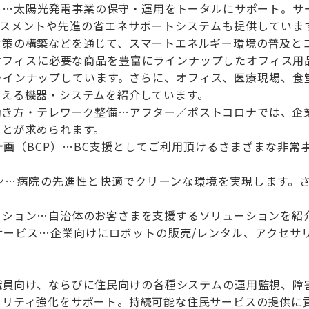
ー…太陽光発電事業の保守・運用をトータルにサポート。サ
アセスメントや先進の省エネサポートシステムも提供していま
対策の構築などを通じて、スマートエネルギー環境の普及と
オフィスに必要な商品を豊富にラインナップしたオフィス用
ラインナップしています。さらに、オフィス、医療現場、食
変える機器・システムを紹介しています。
働き方・テレワーク整備…アフター／ポストコロナでは、企
ことが求められます。
計画（BCP）…BC支援としてご利用頂けるさまざまな非常
ン…病院の先進性と快適でクリーンな環境を実現します。
ーション…自治体のお客さまを支援するソリューションを紹
サービス…企業向けにロボットの販売/レンタル、アクセサ
職員向け、ならびに住民向けの各種システムの運用監視、障
ュリティ強化をサポート。持続可能な住民サービスの提供に