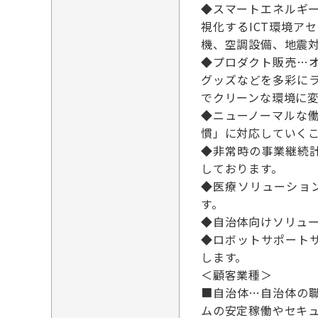
◆スマートエネルギ
視化するICT環境
機、空調設備、地震
◆プロダクト販売…
グッズなどを多彩に
でクリーンな環境に
◆ニューノーマルな
慣」に対応していく
◆非常時の事業継続
しております。
◆医療ソリューショ
す。
◆自治体向けソリュ
◆ロボットサポート
します。
＜顧客業種＞
■自治体…自治体の
ムの安定稼働やセキ