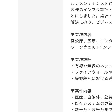
ルチメンテナンスを
客様のインフラ設計
とにしました。設計
解決に挑み、ビジネ
▼業務内容
官公庁、医療、エン
ワーク等のICTイン
▼業務詳細
・有線や無線のネッ
・ファイアウォール
・提案段階における
▼案件内容
・医療、自治体、公
・既存システムの更
・数十万～数千万ま