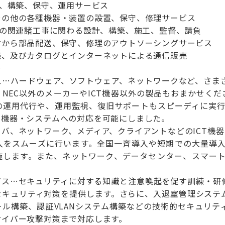
計、構築、保守、運用サービス
その他の各種機器・装置の設置、保守、修理サービス
時の関連諸工事に関わる設計、構築、施工、監督、請負
付から部品配送、保守、修理のアウトソーシングサービス
売、及びカタログとインターネットによる通信販売
＞
ス…ハードウェア、ソフトウェア、ネットワークなど、さまざ
NEC以外のメーカーやICT機器以外の製品もおまかせくだ
の運用代行や、運用監視、復旧サポートもスピーディに実行
な機器・システムへの対応を可能にしました。
バ、ネットワーク、メディア、クライアントなどのICT機器
入をスムーズに行います。全国一斉導入や短期での大量導
施します。また、ネットワーク、データセンター、スマー
ビス…セキュリティに対する知識と注意喚起を促す訓練・研
セキュリティ対策を提供します。さらに、入退室管理システ
ール構築、認証VLANシステム構築などの技術的セキュリテ
サイバー攻撃対策まで対応します。