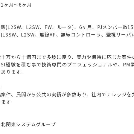
1ヶ月～6ヶ月
更新(L2SW、L3SW、FW、ルータ)、6ヶ月、PJメンバー数1
新(L3SW、L2SW、無線AP、無線コントローラ、監視サーバ
数十万から十億円まで多岐に渡り、実力や期待に応じた案件
。SI経験を積む事で技術専門のプロフェッショナルや、PM
があります。
斐
模案件、民間から公共の実績が多数あり、社内でナレッジを
来ます
 北関東システムグループ