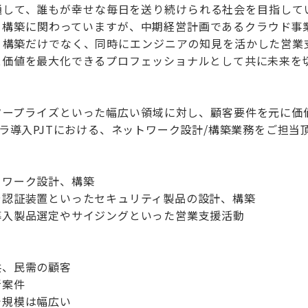
通して、誰もが幸せな毎日を送り続けられる社会を目指して
・構築に関わっていますが、中期経営計画であるクラウド事
・構築だけでなく、同時にエンジニアの知見を活かした営業
ス価値を最大化できるプロフェッショナルとして共に未来を
タープライズといった幅広い領域に対し、顧客要件を元に価
フラ導入PJTにおける、ネットワーク設計/構築業務をご担当
トワーク設計、構築
や認証装置といったセキュリティ製品の設計、構築
導入製品選定やサイジングといった営業支援活動
共、民需の顧客
新案件
で規模は幅広い