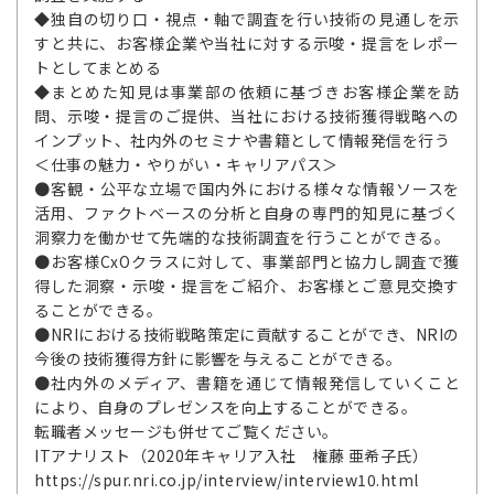
◆独自の切り口・視点・軸で調査を行い技術の見通しを示
すと共に、お客様企業や当社に対する示唆・提言をレポー
トとしてまとめる
◆まとめた知見は事業部の依頼に基づきお客様企業を訪
問、示唆・提言のご提供、当社における技術獲得戦略への
インプット、社内外のセミナや書籍として情報発信を行う
＜仕事の魅力・やりがい・キャリアパス＞
●客観・公平な立場で国内外における様々な情報ソースを
活用、ファクトベースの分析と自身の専門的知見に基づく
洞察力を働かせて先端的な技術調査を行うことができる。
●お客様CxOクラスに対して、事業部門と協力し調査で獲
得した洞察・示唆・提言をご紹介、お客様とご意見交換す
ることができる。
●NRIにおける技術戦略策定に貢献することができ、NRIの
今後の技術獲得方針に影響を与えることができる。
●社内外のメディア、書籍を通じて情報発信していくこと
により、自身のプレゼンスを向上することができる。
転職者メッセージも併せてご覧ください。
ITアナリスト（2020年キャリア入社 権藤 亜希子氏）
https://spur.nri.co.jp/interview/interview10.html