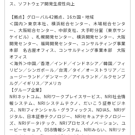
ス、ソフトウェア開発生産性向上
【拠点】グローバル42拠点、16カ国・地域
＜国内＞東京本社、横浜総合センター、木場総合センタ
ー、大阪総合センター、中部支社、大手町分室（東京サン
ケイビル）、札幌開発センター、横浜開発センター、大阪
開発センター、福岡開発センター、コンサルティング事業
本部 名古屋オフィス、コンサルティング事業本部 大阪
オフィス
＜海外＞中国／香港／インド／インドネシア／韓国／フィ
リピン／シンガポール／台湾／タイ／オーストラリア／ニ
ュージーランド／デンマーク／アイルランド／ルクセンブ
ルグ／イギリス／アメリカ
【グループ企業】
NRIネットコム、NRIワークプレイスサービス、NRI社会情
報システム、NRIシステムテクノ、だいこう証券ビジネ
ス、NRIフィナンシャル・グラフィックス、NDIAS、NRIデ
ジタル、日本証券テクノロジー、NRIセキュアテクノロジー
ズ、NRIデータiテック、NRIプロセスイノベーション、ユ
ービーセキュア、DSB情報システム、NRIみらい、NRIリテ