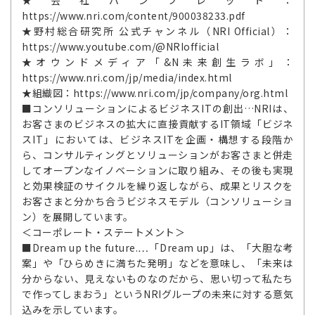
https://www.nri.com/content/900038233.pdf
★野村総合研究所 公式チャンネル（NRI Official）：
https://www.youtube.com/@NRIofficial
★オウンドメディア「&N未来創生ラボ」：
https://www.nri.com/jp/media/index.html
★組織図：https://www.nri.com/jp/company/org.html
■コンソリューションによるビジネスITの創出…NRIは、
お客さまのビジネスの拡大に直接貢献するIT領域「ビジネ
スIT」においては、ビジネスITを企画・構想する段階か
ら、コンサルティングとソリューションがお客さまと併走
してオープンなイノベーションに取り組み、その後も実現
と効果検証のサイクルを繰り返しながら、成果とリスクを
お客さまと分かち合うビジネスモデル（コンソリューショ
ン）を展開しています。
＜コーポレート・ステートメント＞
■Dream up the future.…「Dream up」は、「大胆な考
案」や「ひらめきに満ちた発明」などを意味し、「未来は
分からない、見えないものなのだから、思い切って私たち
で作ってしまおう」というNRIグループの未来に対する意気
込みを示しています。