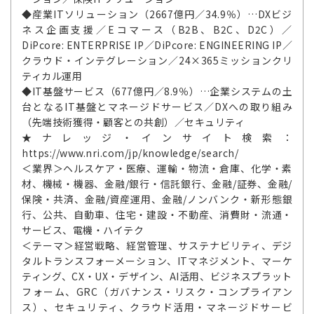
◆産業ITソリューション（2667億円／34.9％）…DXビジ
ネス企画支援／Eコマース（B2B、B2C、D2C）／
DiPcore: ENTERPRISE IP／DiPcore: ENGINEERING IP／
クラウド・インテグレーション／24×365ミッションクリ
ティカル運用
◆IT基盤サービス（677億円／8.9％）…企業システムの土
台となるIT基盤とマネージドサービス／DXへの取り組み
（先端技術獲得・顧客との共創）／セキュリティ
★ナレッジ・インサイト検索：
https://www.nri.com/jp/knowledge/search/
＜業界＞ヘルスケア・医療、運輸・物流・倉庫、化学・素
材、機械・機器、金融/銀行・信託銀行、金融/証券、金融/
保険・共済、金融/資産運用、金融/ノンバンク・新形態銀
行、公共、自動車、住宅・建設・不動産、消費財・流通・
サービス、電機・ハイテク
＜テーマ＞経営戦略、経営管理、サステナビリティ、デジ
タルトランスフォーメーション、ITマネジメント、マーケ
ティング、CX・UX・デザイン、AI活用、ビジネスプラット
フォーム、GRC（ガバナンス・リスク・コンプライアン
ス）、セキュリティ、クラウド活用・マネージドサービ