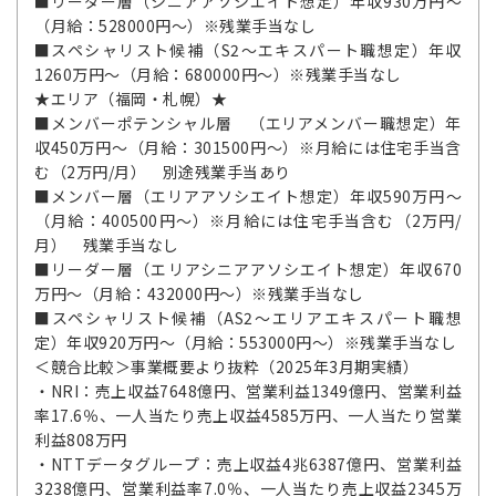
■リーダー層（シニアアソシエイト想定）年収930万円～
（月給：528000円～）※残業手当なし
■スペシャリスト候補（S2～エキスパート職想定）年収
1260万円～（月給：680000円～）※残業手当なし
★エリア（福岡・札幌）★
■メンバーポテンシャル層 （エリアメンバー職想定）年
収450万円～（月給：301500円～）※月給には住宅手当含
む（2万円/月） 別途残業手当あり
■メンバー層（エリアアソシエイト想定）年収590万円～
（月給：400500円～）※月給には住宅手当含む（2万円/
月） 残業手当なし
■リーダー層（エリアシニアアソシエイト想定）年収670
万円～（月給：432000円～）※残業手当なし
■スペシャリスト候補（AS2～エリアエキスパート職想
定）年収920万円～（月給：553000円～）※残業手当なし
＜競合比較＞事業概要より抜粋（2025年3月期実績）
・NRI：売上収益7648億円、営業利益1349億円、営業利益
率17.6％、一人当たり売上収益4585万円、一人当たり営業
利益808万円
・NTTデータグループ：売上収益4兆6387億円、営業利益
3238億円、営業利益率7.0％、一人当たり売上収益2345万