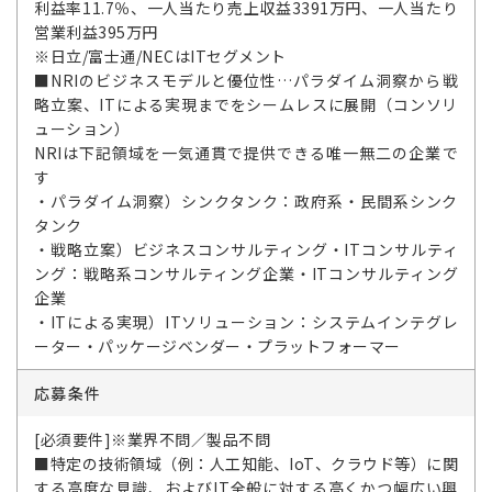
利益率11.7％、一人当たり売上収益3391万円、一人当たり
営業利益395万円
※日立/富士通/NECはITセグメント
■NRIのビジネスモデルと優位性…パラダイム洞察から戦
略立案、ITによる実現までをシームレスに展開（コンソリ
ューション）
NRIは下記領域を一気通貫で提供できる唯一無二の企業で
す
・パラダイム洞察）シンクタンク：政府系・民間系シンク
タンク
・戦略立案）ビジネスコンサルティング・ITコンサルティ
ング：戦略系コンサルティング企業・ITコンサルティング
企業
・ITによる実現）ITソリューション：システムインテグレ
ーター・パッケージベンダー・プラットフォーマー
応募条件
[必須要件]※業界不問／製品不問
■特定の技術領域（例：人工知能、IoT、クラウド等）に関
する高度な見識、およびIT全般に対する高くかつ幅広い興