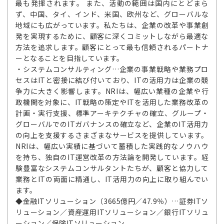
最も発揮されます。 また、活動の範囲は国内にとどまら
ず、中国、タイ、インド、米国、欧州など、グローバルな
地域にも広がっています。私たちは、企業の改革や事業創
発を実現するために、顧客に深くコミットしながら最適な
方法を追求します。顧客にとって最も信頼されるパートナ
ーとなることを目指しています。
・システムコンサルティング…企業の事業戦略や業務プロ
セスはITと密接に結び付いており、ITの活用力は企業の競
争力に大きく影響します。NRIは、幅広い業種の企業や行
政機関を対象に、IT戦略の策定やITを活用した業務改革の
計画・実行支援、標準アーキテクチャの確立、グループ・
グローバルでのITガバナンスの確立など、企業のIT活用力
の向上を支援するさまざまなサービスを提供しています。
NRIは、幅広い実績に基づいて蓄積した実践的なノウハウ
を持ち、独自のIT運営改革の方法論を開発しています。経
験豊富なシステムコンサルタントたちが、顧客と協力して
業務とITの両面に精通し、IT活用力の向上に取り組んでい
ます。
◆金融ITソリューション（3665億円／47.9％）…証券ITソ
リューション／資産運用ITソリューション／銀行ITソリュ
ーション／保険ITソリューション