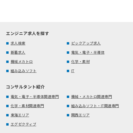
エンジニア求人を探す
求人検索
ピックアップ求人
新着求人
電気・電子・半導体
機械メカトロ
化学・素材
組み込みソフト
IT
コンサルタント紹介
電気・電子・半導体関連専門
機械・メカトロ関連専門
化学・素材関連専門
組み込みソフト・IT関連専門
東海エリア
関西エリア
エグゼクティブ