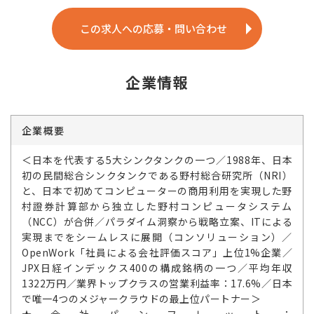
この求人への応募・問い合わせ
企業情報
企業概要
＜日本を代表する5大シンクタンクの一つ／1988年、日本
初の民間総合シンクタンクである野村総合研究所（NRI）
と、日本で初めてコンピューターの商用利用を実現した野
村證券計算部から独立した野村コンピュータシステム
（NCC）が合併／パラダイム洞察から戦略立案、ITによる
実現までをシームレスに展開（コンソリューション）／
OpenWork「社員による会社評価スコア」上位1%企業／
JPX日経インデックス400の構成銘柄の一つ／平均年収
1322万円／業界トップクラスの営業利益率：17.6%／日本
で唯一4つのメジャークラウドの最上位パートナー＞
★会社パンフレット：