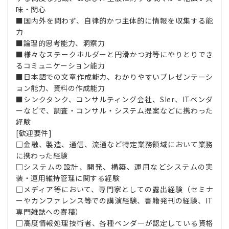
味・関心
■国内外を問わず、自律的かつ主体的に情報を収集する能
力
■論理的思考能力、洞察力
■様々なステークホルダーと円滑かつ対等にやりとりでき
るコミュニケーション能力
■日本語での文章作成能力、わかりやすいプレゼンテーシ
ョン能力、資料の作成能力
■シンクタンク、コンサルティング会社、SIer、ITベンダ
ーなどで、調査・コンサル・システム提案などに携わった
経験
[歓迎要件]
□金融、製造、通信、流通など特定業務領域において業務
に携わった経験
□システムの設計、開発、構築、運用などシステムの実
装・運用維持管理に関する経験
□メディア等において、専門家としての露出経験（セミナ
ーやカンファレンス等での講演経験、書籍発刊の経験、IT
専門雑誌への寄稿）
□高度情報処理技術者、各種ベンダーが認定している資格