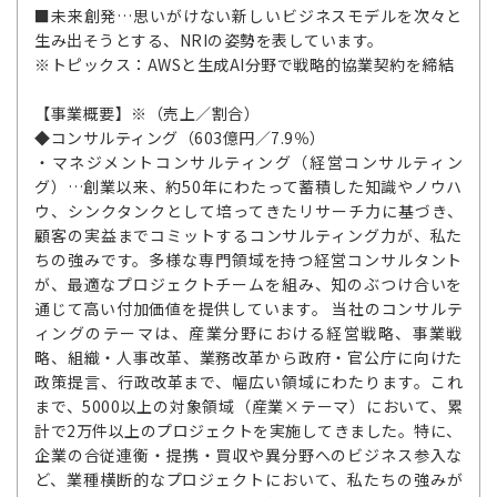
■未来創発…思いがけない新しいビジネスモデルを次々と
生み出そうとする、NRIの姿勢を表しています。
※トピックス：AWSと生成AI分野で戦略的協業契約を締結
【事業概要】※（売上／割合）
◆コンサルティング（603億円／7.9％）
・マネジメントコンサルティング（経営コンサルティン
グ）…創業以来、約50年にわたって蓄積した知識やノウハ
ウ、シンクタンクとして培ってきたリサーチ力に基づき、
顧客の実益までコミットするコンサルティング力が、私た
ちの強みです。多様な専門領域を持つ経営コンサルタント
が、最適なプロジェクトチームを組み、知のぶつけ合いを
通じて高い付加価値を提供しています。 当社のコンサルテ
ィングのテーマは、産業分野における経営戦略、事業戦
略、組織・人事改革、業務改革から政府・官公庁に向けた
政策提言、行政改革まで、幅広い領域にわたります。これ
まで、5000以上の対象領域（産業×テーマ）において、累
計で2万件以上のプロジェクトを実施してきました。特に、
企業の合従連衡・提携・買収や異分野へのビジネス参入な
ど、業種横断的なプロジェクトにおいて、私たちの強みが