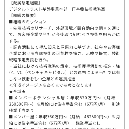
【配属想定組織】
デジタルトラスト基盤事業本部 IT基盤技術戦略室
【組織の概要】
■組織のミッション
・先端技術のリサーチ、外部環境／競合動向の調査を通じ
て、お客様企業や当社が今後取り組むべき技術を明らかに
する。
・調査活動にて得た知見と洞察力に基づき、社会やお客様
企業における当該技術の可能性を描き、示唆や提言、技術
戦略策定支援を行う。
・当社における技術戦略の策定、技術獲得活動の推進・強
化、VC（ベンチャキャピタル）との連携による当社では有
しない技術をもつ企業との連携推進
＜年収イメージ＞※あくまで参考となります
★全域★
■メンバーポテンシャル層：年収530万円～（月給：
350500円～）※月給には住宅手当含む（6万円/月） 別途
残業手当あり
■メンバー層：年収760万円～（月給：482500円～）※月
給には住宅手当含む（6万円/月） 残業手当なし