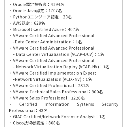
・Oracle認定技術者：4194名
・Oracle Java認定：1707名
・Python3エンジニア認定：23名
・AWS認定：629名
・Microsoft Certified Azure：407名
・VMware Certified Advanced Professional
-Data Center Administration：1名
・VMware Certified Advanced Professional
- Data Center Virtualization (VCAP-DCV)：1名
・VMware Certified Advanced Professional
- Network Virtualization Deploy (VCAP-NV)：1名
・VMware Certified Implementation Expert
-Network Virtualization (VCIX-NV)：1名
・VMware Certified Professional：281名
・VMware Technical Sales Professional：900名
・VMware Sales Professional：1226名
・Certified Information Systems Security
Professional：43名
・GIAC Certified/Network Forensic Analyst：1名
・Cisco技術者認定：808名