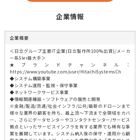
企業情報
企業概要
＜日立グループ主要IT企業(日立製作所100%出資)/メーカ
ー系SIer最大手＞
★ブランドチャンネル：
https://www.youtube.com/user/HitachiSystemsCh
◆システム構築事業
◆システム運用・監視・保守事業
◆ネットワークサービス事業
◆情報関連機器・ソフトウェアの販売と開発
※金融/製造/流通/社会インフラ/公共/最新のドローンまで
様々な業界の顧客を持ち、最上流～下流まで全領域をカバ
ー、さらにデータセンターやコンタクトセンター/サービス
拠点といったサービスインフラを有する業界でも稀有な事
業を展開しています。システム納入後の保守・運用から顧