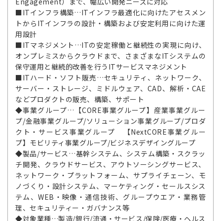
Engagement）まで、幅広い開発ニーズに対応
■ITインフラ構築…ITインフラ最適化に向けたアセスメン
トからITインフラの設計・構築および安定利用に向けた運
用設計
■ITマネジメント…ITの安定稼働と継続性の実現に向け、
オンプレミスからクラウドまで、さまざまなITシステムの
保守運用と継続的改善を行うITサービスマネジメント
■ITハード・ソフト販売…セキュリティ、ネットワーク、
サーバー・ストレージ、ミドルウェア、CAD、解析・CAE
などプロダクトの販売、構築、サポート
◆事業グループ…【CORE事業グループ】産業事業グルー
プ/金融事業グループ/ソリューション事業グループ/プロダ
クト・サービス事業グループ 【NextCORE事業グルー
プ】モビリティ事業グループ/ビジネスデザイングループ
◆製品/サービス…基幹システム、システム構築・スクラッ
チ開発、クラウドサービス、アウトソーシングサービス、
ネットワーク・プラットフォーム、サプライチェーン、モ
ノづくり・設計システム、マーケティング・セールスシス
テム、WEB・映像・通信技術、グループウエア・業務管
理、セキュリティー・ガバナンス等
◆対象業種…製造/銀行/流通・サービス/保険/医療・ヘルス