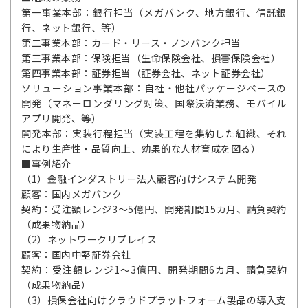
第一事業本部：銀行担当（メガバンク、地方銀行、信託銀
行、ネット銀行、等）
第二事業本部：カード・リース・ノンバンク担当
第三事業本部：保険担当（生命保険会社、損害保険会社）
第四事業本部：証券担当（証券会社、ネット証券会社）
ソリューション事業本部：自社・他社パッケージベースの
開発（マネーロンダリング対策、国際決済業務、モバイル
アプリ開発、等）
開発本部：実装行程担当（実装工程を集約した組織、それ
により生産性・品質向上、効果的な人材育成を図る）
■事例紹介
（1）金融インダストリー法人顧客向けシステム開発
顧客：国内メガバンク
契約：受注額レンジ3～5億円、開発期間15カ月、請負契約
（成果物納品）
（2）ネットワークリプレイス
顧客：国内中堅証券会社
契約：受注額レンジ1～3億円、開発期間6カ月、請負契約
（成果物納品）
（3）損保会社向けクラウドプラットフォーム製品の導入支