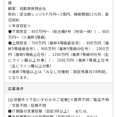
援
顧客：自動車保険会社
契約：受注額レンジ5千万円～1億円、開発期間13カ月、委
任契約
＜年収目安＞
●下限想定：450万円～（総合職4号（地域一律））、600
万円～（※基幹3等級）
●上限想定：700万円（基幹4等級最低号）、800万円（基
幹5等級最低号）、900万円（基幹5等級中位号）、1000万
円（基幹5等級上位号）、1200万円（基幹7等級中位号（主
にライン職以上対象））、1500万円（基幹7等級上位号
（主にライン職以上対象）
※基幹3等級以上は「みなし労働制：固定残業月34時間」
となります。
応募条件
[必須要件※下記いずれかのご経験]※業界不問／製品不問
／文理不問／経験不問
■IT関連の営業経験（目安3年以上） または、
■金融業界向けの営業経験（目安3年以上） または、