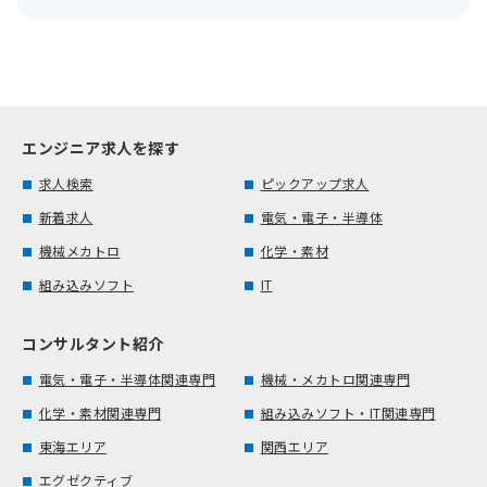
エンジニア求人を探す
求人検索
ピックアップ求人
新着求人
電気・電子・半導体
機械メカトロ
化学・素材
組み込みソフト
IT
コンサルタント紹介
電気・電子・半導体関連専門
機械・メカトロ関連専門
化学・素材関連専門
組み込みソフト・IT関連専門
東海エリア
関西エリア
エグゼクティブ