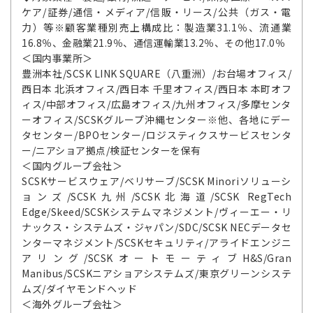
ケア/証券/通信・メディア/信販・リース/公共（ガス・電
力）等※顧客業種別売上構成比：製造業31.1％、流通業
16.8％、金融業21.9％、通信運輸業13.2％、その他17.0％
＜国内事業所＞
豊洲本社/SCSK LINK SQUARE（八重洲）/お台場オフィス/
西日本 北浜オフィス/西日本 千里オフィス/西日本 本町オフ
ィス/中部オフィス/広島オフィス/九州オフィス/多摩センタ
ーオフィス/SCSKグループ沖縄センター※他、各地にデー
タセンター/BPOセンター/ロジスティクスサービスセンタ
ー/ニアショア拠点/検証センターを保有
＜国内グループ会社＞
SCSKサービスウェア/ベリサーブ/SCSK Minoriソリューシ
ョンズ/SCSK九州/SCSK北海道/SCSK RegTech
Edge/Skeed/SCSKシステムマネジメント/ヴィーエー・リ
ナックス・システムズ・ジャパン/SDC/SCSK NECデータセ
ンターマネジメント/SCSKセキュリティ/アライドエンジニ
アリング/SCSKオートモーティブH&S/Gran
Manibus/SCSKニアショアシステムズ/東京グリーンシステ
ムズ/ダイヤモンドヘッド
＜海外グループ会社＞