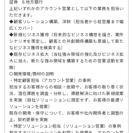
証券 6.地方銀行
上記いずれかのアカウント営業として以下の業務を担当い
ただきます。
◆顧客リレーション構築、深耕（担当者から経営層まで幅
広くカバー）
◆新規ビジネス獲得（将来的なビジネス構想を描き、案件
シナリオを策定し、顧客との共創関係構築も意識して新た
なビジネス獲得を模索する）
◆既存ビジネス拡大（当社強み領域の強化及びビジネス拡
大に加え、新たな強み領域を構築するための営業活動を実
施）
◎開発環境/商材の説明
・特定顧客担当（アカウント営業）の事例
担当するお客様からの相談・依頼や、お客様の取り巻く状
況、潜在課題を調査・分析し、課題解決に向けた新規提案
を実施（自社ソリューションに限定せず、お客様の最適ソ
リューションを提案）
既存の開発・保守について、お客様や社内関係者と調整の
上、契約更新を実施
・特定ソリューション担当（ソリューション営業）の事例
担当するソリューションを利用した提案を、アカウント営