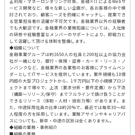
正利用・マネーロンダリング対策、金融×ITによるWebサ
ービス開発など、様々な新しい企画が、各お客様の中で検
討されており、顧客ニーズを的確にキャッチし、提案でき
る営業担当者の活躍が不可欠です。金融業界以外の経験者
でも大歓迎です。金融業界の業務知識については、入社後
の研修や経験豊富なメンバーのサポートにより、即戦力と
して活躍して頂ける体制を整備します。
◆組織について
金融事業グループは約1650人の社員と200社以上の協力会
社が一緒になり、銀行・保険・証券・カード・リース・ノ
ンバンクなど、金融業界の各業態のお客様にプライムベン
ダーとしてITサービスを提供しています。案件規模も10億
円超の大型プロジェクトから、1千万円以下の小規模プロジ
ェクトまで様々で、上流（要求分析・要件定義）から下流
（構築～リリース/保守）までフルラインで請け負うことが
できるリソース（体制・人材・技術力等）があります。ま
た、中途採用社員の比率は約20%で、最近では毎年30～40
人程度の方を採用しています。業務アサインやキャリアパ
スについても、新卒・中途の区別は全くありません。
◆組織の業務・事例紹介
■組織の業務