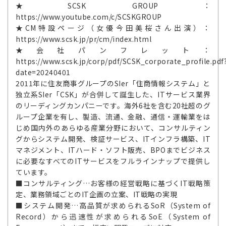
★SCSK GROUP：
https://www.youtube.com/c/SCSKGROUP
★CM特設ページ（女優今田美桜さん出演）：
https://www.scsk.jp/pr/cm/index.html
★会社パンフレット：
https://www.scsk.jp/corp/pdf/SCSK_corporate_profile.pdf
date=20240401
2011年に住友商事グループのSIer「住商情報システム」と
独立系SIer「CSK」が合併して誕生した、ITサービス業界
のリーディングカンパニーです。海外6社を含む20社超のグ
ループ企業を有し、製造、流通、金融、通信・運輸業をは
じめ国内外のあらゆる産業分野において、コンサルティン
グからシステム開発、検証サービス、ITインフラ構築、IT
マネジメント、ITハード・ソフト販売、BPOまでビジネス
に必要なすべてのITサービスをフルラインナップで提供し
ています。
■コンサルティング…お客様の経営戦略に基づくIT戦略策
定、業務領域ごとのIT企画の立案、IT戦略の実現
■システム開発…高品質が求められるSoR（System of
Record）から迅速性が求められるSoE（System of