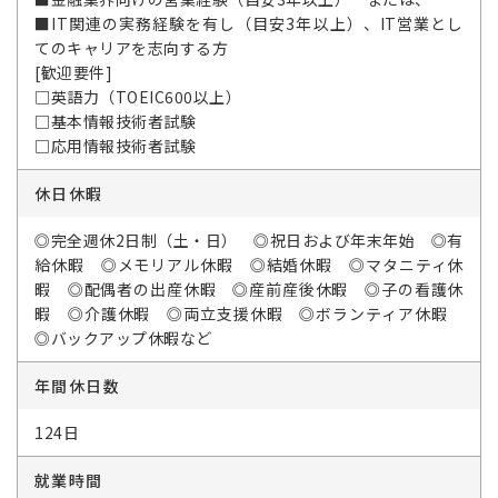
■IT関連の実務経験を有し（目安3年以上）、IT営業とし
てのキャリアを志向する方
[歓迎要件]
□英語力（TOEIC600以上）
□基本情報技術者試験
□応用情報技術者試験
休日休暇
◎完全週休2日制（土・日） ◎祝日および年末年始 ◎有
給休暇 ◎メモリアル休暇 ◎結婚休暇 ◎マタニティ休
暇 ◎配偶者の出産休暇 ◎産前産後休暇 ◎子の看護休
暇 ◎介護休暇 ◎両立支援休暇 ◎ボランティア休暇
◎バックアップ休暇など
年間休日数
124日
就業時間