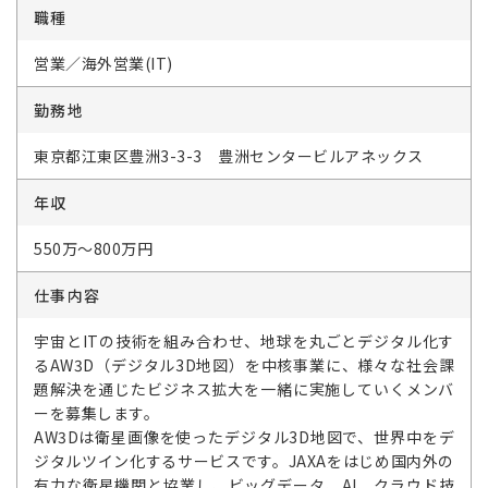
職種
営業／海外営業(IT)
勤務地
東京都江東区豊洲3-3-3 豊洲センタービルアネックス
年収
550万～800万円
仕事内容
宇宙とITの技術を組み合わせ、地球を丸ごとデジタル化す
るAW3D（デジタル3D地図）を中核事業に、様々な社会課
題解決を通じたビジネス拡大を一緒に実施していくメンバ
ーを募集します。
AW3Dは衛星画像を使ったデジタル3D地図で、世界中をデ
ジタルツイン化するサービスです。JAXAをはじめ国内外の
有力な衛星機関と協業し、ビッグデータ、AI、クラウド技