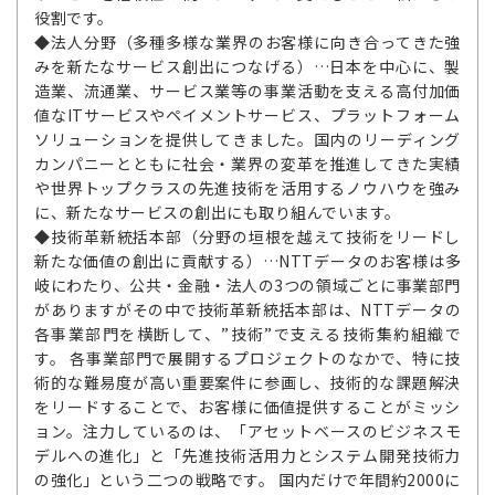
役割です。
◆法人分野（多種多様な業界のお客様に向き合ってきた強
みを新たなサービス創出につなげる）…日本を中心に、製
造業、流通業、サービス業等の事業活動を支える高付加価
値なITサービスやペイメントサービス、プラットフォーム
ソリューションを提供してきました。国内のリーディング
カンパニーとともに社会・業界の変革を推進してきた実績
や世界トップクラスの先進技術を活用するノウハウを強み
に、新たなサービスの創出にも取り組んでいます。
◆技術革新統括本部（分野の垣根を越えて技術をリードし
新たな価値の創出に貢献する）…NTTデータのお客様は多
岐にわたり、公共・金融・法人の3つの領域ごとに事業部門
がありますがその中で技術革新統括本部は、NTTデータの
各事業部門を横断して、”技術”で支える技術集約組織で
す。 各事業部門で展開するプロジェクトのなかで、特に技
術的な難易度が高い重要案件に参画し、技術的な課題解決
をリードすることで、お客様に価値提供することがミッシ
ョン。注力しているのは、「アセットベースのビジネスモ
デルへの進化」と「先進技術活用力とシステム開発技術力
の強化」という二つの戦略です。 国内だけで年間約2000に