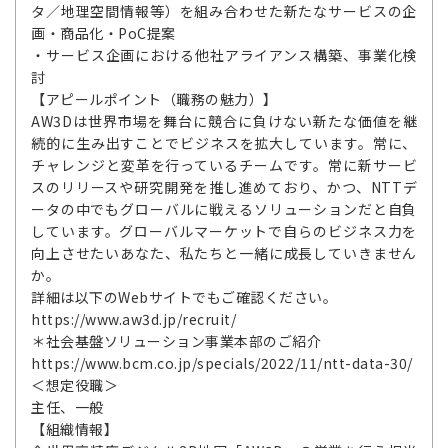
タ／地理空間情報等）を組み合わせた新たなサービスの企
画・商品化・PoC提案
・サービス企画における他社アライアンス構築、事業化検
討
【アピールポイント（職務の魅力）】
AW3Dは世界市場を舞台に競合に負けない新たな価値を継
続的に生み出すことでビジネスを拡大しています。常に、
チャレンジと変革を行っているチームです。常に新サービ
スのリリースや研究開発を推し進めており、かつ、NTTデ
ータの中でもグローバルに戦えるソリューションだと自負
しています。グローバルマーケットで自らのビジネス力を
向上させたいあなた、私たちと一緒に成長していきません
か。
詳細は以下のWebサイトでもご確認ください。
https://www.aw3d.jp/recruit/
＊社会基盤ソリューション事業本部のご紹介
https://www.bcm.co.jp/specials/2022/11/ntt-data-30/
＜想定役職＞
主任、一般
【組織情報】