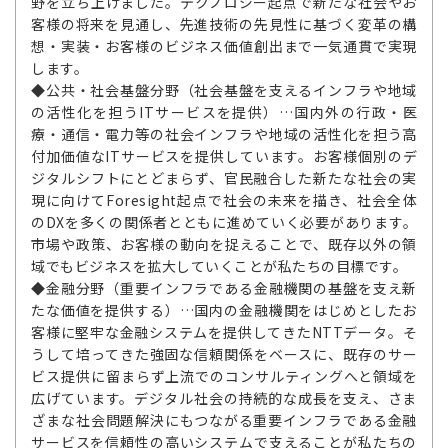
野を立ち上げました。テクノロジー起点で新たな社会やお
客様の将来を見通し、先進技術の先見性に基づく変革の構
想・実装・お客様のビジネス価値創出まで一気通貫で実現
します。
◆公共・社会基盤分野（社会基盤を支えるインフラや地域
の活性化を担うITサービスを提供）…国内外の行政・医
療・通信・電力等の社会インフラや地域の活性化を担う高
付加価値なITサービスを提供しています。お客様個別のデ
ジタルシフトにとどまらず、官民融合した新たな社会の実
現に向けてForesight起点で社会の未来を描き、社会全体
のDXを多くの関係者とともに進めていく必要があります。
市場や政策、お客様の動向を捉えることで、既存以外の領
域でもビジネスを拡大していくことが私たちの目標です。
◆金融分野（重要インフラである金融機関の基盤を支え新
たな価値を提供する）…国内の金融機関をはじめとしたお
客様に堅牢な金融システムを提供してきたNTTデータ。そ
うして培ってきた強固な信頼関係をベースに、既存のサー
ビス提供に留まらず上流でのコンサルティングへと領域を
広げています。デジタル社会の持続的な成長を支え、さま
ざまな社会問題解決にもつながる重要インフラである金融
サービスを信頼性の高いシステムで支えることが私たちの