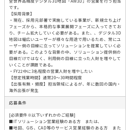
全世界高精度デジタル3D地図「AW3D」の営業を行う担当
です。
【採用背景】
・現在、採用元部署で実施している事業が、新規立ち上げ
フェーズから、本格的な事業展開フェーズに入ってきてお
り、チーム拡大していく必要がある。また、、デジタル3D
地図は幅広いユーザーが様々な用途で用いるため、常にユ
ーザー側の目線に立ってソリューションを提案していく必
要がある。このような背景の中、ソリューション提供側の
目線だけではなく、利用側の目線に立った人財を増やして
いくことが課題である。
・FY22中に3名程度の営業人財を増やしたい
【想定残業時間】通常20～30時間程度
【出張有無・頻度】担当領域によるが、年に数回の国内・
海外出張が発生
応募条件
[必須要件※以下いずれかのご経験]
■ITソリューション営業経験のある方 または、
■地図、GIS、CAD等のサービス営業経験のある方 また