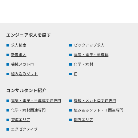
エンジニア求人を探す
求人検索
ピックアップ求人
新着求人
電気・電子・半導体
機械メカトロ
化学・素材
組み込みソフト
IT
コンサルタント紹介
電気・電子・半導体関連専門
機械・メカトロ関連専門
化学・素材関連専門
組み込みソフト・IT関連専門
東海エリア
関西エリア
エグゼクティブ