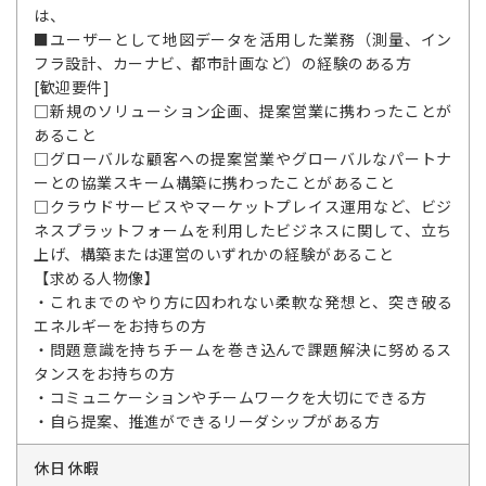
は、
■ユーザーとして地図データを活用した業務（測量、イン
フラ設計、カーナビ、都市計画など）の経験のある方
[歓迎要件]
□新規のソリューション企画、提案営業に携わったことが
あること
□グローバルな顧客への提案営業やグローバルなパートナ
ーとの協業スキーム構築に携わったことがあること
□クラウドサービスやマーケットプレイス運用など、ビジ
ネスプラットフォームを利用したビジネスに関して、立ち
上げ、構築または運営のいずれかの経験があること
【求める人物像】
・これまでのやり方に囚われない柔軟な発想と、突き破る
エネルギーをお持ちの方
・問題意識を持ちチームを巻き込んで課題解決に努めるス
タンスをお持ちの方
・コミュニケーションやチームワークを大切にできる方
・自ら提案、推進ができるリーダシップがある方
休日休暇