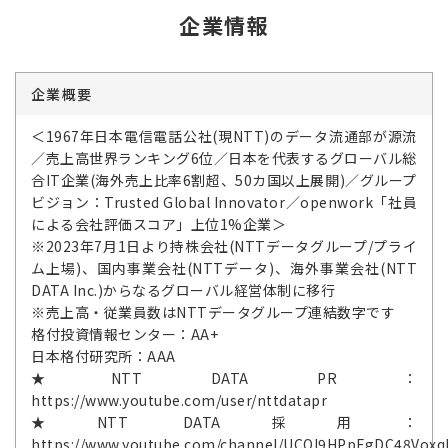
企業情報
企業概要
＜1967年日本電信電話公社(現NTT)のデータ流通部が源流
／売上高世界ランキング6位／日本を代表するグローバル総
合IT企業(海外売上比率6割超、50カ国以上展開)／グループ
ビジョン：Trusted Global Innovator／openwork「社員
による会社評価スコア」上位1%企業＞
※2023年7月1日より持株会社(NTTデータグループ/プライ
ム上場)、国内事業会社(NTTデータ)、海外事業会社(NTT
DATA Inc.)からなるグローバル経営体制に移行
※売上高・従業員数はNTTデータグループ連結数字です
格付投資情報センター：AA+
日本格付研究所：AAA
★NTT DATA PR：
https://www.youtube.com/user/nttdatapr
★NTT DATA採用：
https://www.youtube.com/channel/UCOl9HPpFgDC48Vox