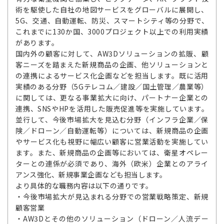
術を駆使した自社の地図サービスをグローバルに展開し、
5G、交通、自動運転、防災、スマートシティ等の分野で、
これまでに130か国、3000プロジェクト以上での利用実績
があります。
国内外の顧客に対して、AW3Dソリューションの拡販、顧
客ニーズを踏まえた新規商品の企画、他ソリューションと
の連携によるサービス化企画などを担当します。既に活用
実績のある分野（5Gテレコム／建設／国土管理／農業等）
に関しては、更なる事業拡大に向け、パートナー企業との
連携、SNSやHPを活用した販売促進等を実施しています。
並行して、今後市場拡大を見込む分野（インフラ企業／保
険／ドローン／自動運転等）については、新規商品の企画
やサービス化も視野に幅広い顧客に営業活動を実施してい
ます。また、新規商品の企画等においては、衛星オペレー
ターとの連係が必須であり、海外（欧米）企業とのアライ
アンス強化、新規事業企画なども担当します。
より具体的な職務内容は以下の通りです。
・今後市場拡大が見込まれる分野での営業戦略策定、新規
顧客営業
・AW3Dとその他のソリューション（ドローン／人流デー