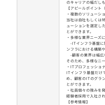
のキャリアの幅だし
【アピールポイント
・複数のソリューショ
当社は自社もしくは
ューションを選定し
とができます。
・多様な業界ニーズ
-ITインフラ基盤
ンフラにおける構築
-顧客の業界は幅広
そのため、多様なニ
・ITプロフェッショ
ITインフラ基盤だ
め、顧客のITのグラ
とができます。
・社員個々の強みを
経験者採用で入社さ
【参考情報】