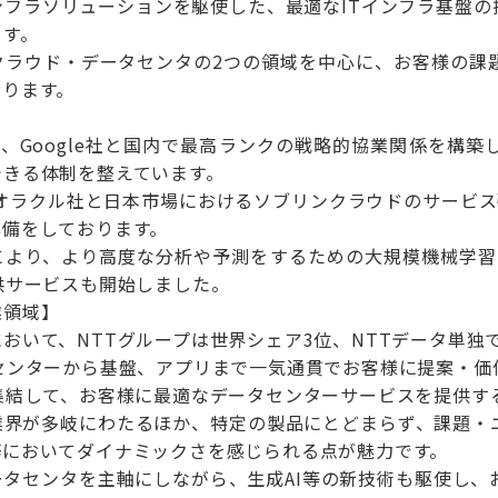
ンフラソリューションを駆使した、最適なITインフラ基盤
ます。
クラウド・データセンタの2つの領域を中心に、お客様の課
おります。
】
oft社、Google社と国内で最高ランクの戦略的協業関係
できる体制を整えています。
オラクル社と日本市場におけるソブリンクラウドのサービス強化
準備をしております。
により、より高度な分析や予測をするための大規模機械学習の
供サービスも開始しました。
業領域】
おいて、NTTグループは世界シェア3位、NTTデータ単独
タセンターから基盤、アプリまで一気通貫でお客様に提案・価
集結して、お客様に最適なデータセンターサービスを提供す
業界が多岐にわたるほか、特定の製品にとどまらず、課題・
務においてダイナミックさを感じられる点が魅力です。
ータセンタを主軸にしながら、生成AI等の新技術も駆使し、