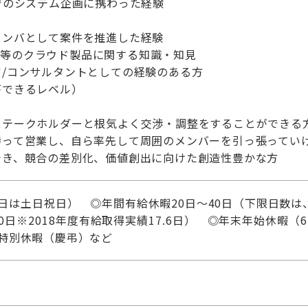
でのシステム企画に携わった経験
メンバとして案件を推進した経験
GCP等のクラウド製品に関する知識・知見
/コンサルタントとしての経験のある方
ができるレベル）
ステークホルダーと根気よく交渉・調整をすることができる
持って営業し、自ら率先して周囲のメンバーを引っ張ってい
でき、競合の差別化、価値創出に向けた創造性豊かな方
日は土日祝日） ◎年間有給休暇20日～40日（下限日数
日※2018年度有給取得実績17.6日） ◎年末年始休暇（6日
特別休暇（慶弔）など