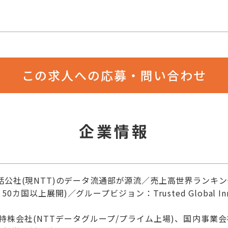
この求人への応募・問い合わせ
企業情報
電話公社(現NTT)のデータ流通部が源流／売上高世界ランキ
0カ国以上展開)／グループビジョン：Trusted Global In
り持株会社(NTTデータグループ/プライム上場)、国内事業会社(N