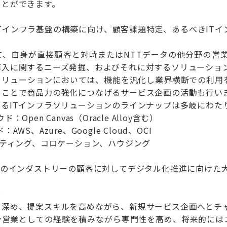
ことができます。
Tインフラ基盤の構築に向け、顧客課題特定、あるべきIT
て、自身が直接顧客と対峙またはNTTデータの他分野の営業
導入に関するニーズ発掘、およびそれに対するソリューショ
ソリューションにおいては、機能を汎化し業界横断での利用
うことで商品力の強化につなげるサービス企画の活動も行い
いるITインフラソリューションのラインナップは多岐にわ
pen Canvas（Oracle Alloy含む）
S、Azure、Google Cloud、OCI
スティング、コロケーション、ハウジング
てのインダストリーの顧客に対してデジタル化推進に向けた大
＞
を深め、提案スキルを高めながら、新規サービス企画へとチ
ン営業としての経験を積みながら専門性を高め、将来的には