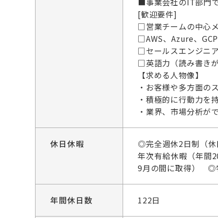
■事業会社のIT部門
[歓迎要件]
□営業チームの中心
□AWS、Azure、
□セールスエンジニア
□英語力（読み書き
【求める人物像】
・お客様や多方面の
・積極的に行動力を
・業界、市場分析が
休日休暇
◎完全週休2日制（休
年次有給休暇（年間20
9月の間に取得） ◎
年間休日数
122日