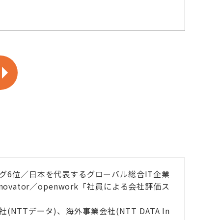
ング6位／日本を代表するグローバル総合IT企業
novator／openwork「社員による会社評価ス
TTデータ)、海外事業会社(NTT DATA In