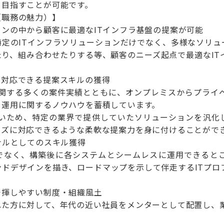
も目指すことが可能です。
（職務の魅力）】
ンの中から顧客に最適なITインフラ基盤の提案が可能
特定のITインフラソリューションだけでなく、多様なソリュ
たり、組み合わせたりする等、顧客のニーズ起点で最適なIT
に対応できる提案スキルの獲得
に関する多くの案件実績とともに、オンプレミスからプライベ
や運用に関するノウハウを蓄積しています。
いため、特定の業界で提供していたソリューションを汎化
ーズに対応できるような柔軟な提案力を身に付けることがで
ナルとしてのスキル獲得
けでなく、構築後に各システムとシームレスに運用できると
ンドデザインを描き、ロードマップを示して伴走するITプ
発揮しやすい制度・組織風土
れた方に対して、年代の近い社員をメンターとして配置し、