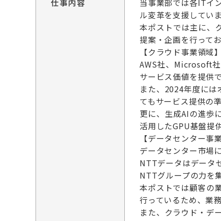
仕事内容
当事業部では各ITイ
ル変革を支援してい
本ポストでは主に、
提案・企画を行って
【クラウド事業領域
AWS社、Micros
サービス価値を提供
また、2024年度には
てもサービス提供の
更に、生成AIの進歩
活用したGPU基盤提
【データセンター事
データセンター市場に
NTTデータはデー
NTTグループの力を
本ポストでは顧客の
行っているため、業
また、クラウド・デ