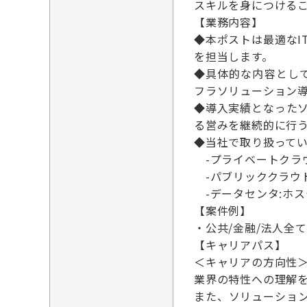
スキルを身につける
【業務内容】
◆本ポストは最適なI
を担当します。
◆具体的な内容とし
フラソリューション
◆導入実績となった
る営みを継続的に行
◆当社で取り扱って
-プライベートクラウド：O
-パブリッククラウド：AW
-データセンタ:ホ
【案件例】
・公共/金融/法人全
【キャリアパス】
＜キャリアの方向性
業界の特性への理解
また、ソリューショ