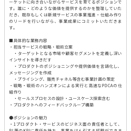
ーケットに向き合いながらサービスを育てるポジションで
す。誰に・どのような価値を提供するのかを整理していた
だき、既存もしくは新規サービスの事業推進・仕組み作り
のリードを行いながら、事業成果にコミットいただきま
す。
■具体的な業務内容
・担当サービスの戦略・戦術立案
・ターゲットとなる市場や顧客セグメントを定義し深い
インサイトを導きだす
・プロダクトのポジショニングや提供価値を言語化し、
メッセージングを作成
・プライシング、販売チャネル等含む事業計画の策定
・戦略・戦術のハンズオンによる実行と高速なPDCAの仕
組作り
・セールスプロセスの設計・ユースケース探索含む
・プロダクトへのフィードバックループ構築
●ポジションの魅力
・1プロダクト・サービスのビジネス面の責任者として、
PL等のKPIに責任を持ち、事業をけん引する経験ができま