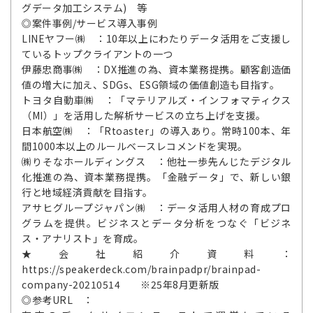
グデータ加工システム) 等
◎案件事例/サービス導入事例
LINEヤフー㈱ ：10年以上にわたりデータ活用をご支援し
ているトップクライアントの一つ
伊藤忠商事㈱ ：DX推進の為、資本業務提携。顧客創造価
値の増大に加え、SDGs、ESG領域の価値創造も目指す。
トヨタ自動車㈱ ：「マテリアルズ・インフォマティクス
（MI）」を活用した解析サービスの立ち上げを支援。
日本航空㈱ ：「Rtoaster」の導入あり。常時100本、年
間1000本以上のルールベースレコメンドを実現。
㈱りそなホールディングス ：他社一歩先んじたデジタル
化推進の為、資本業務提携。「金融データ」で、新しい銀
行と地域経済貢献を目指す。
アサヒグループジャパン㈱ ：データ活用人材の育成プロ
グラムを提供。ビジネスとデータ分析をつなぐ「ビジネ
ス・アナリスト」を育成。
★会社紹介資料：
https://speakerdeck.com/brainpadpr/brainpad-
company-20210514 ※25年8月更新版
◎参考URL ：