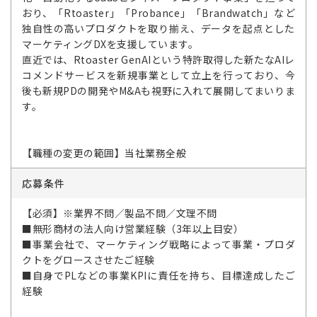
おり、「Rtoaster」「Probance」「Brandwatch」など
独自性の高いプロダクトを取り揃え、データを起点とした
マーケティングDXを支援しています。
直近では、Rtoaster GenAIという特許取得した新たなAIレ
コメンドサービスを新規事業として立上を行っており、今
後も新規PDの開発やM&Aも視野に入れて展開してまいりま
す。
【職種の変更の範囲】当社業務全般
応募条件
【必須】※業界不問／製品不問／文理不問
■無形商材の法人向け営業経験（3年以上目安）
■事業会社で、マーケティング戦略によって事業・プロダ
クトをグロースさせたご経験
■自身でPLなどの事業KPIに責任を持ち、目標達成したご
経験