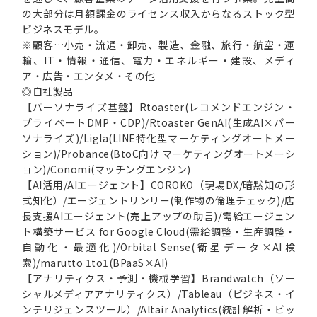
の大部分は月額課金のライセンス収入からなるストック型
ビジネスモデル。
※顧客…小売・流通・卸売、製造、金融、旅行・航空・運
輸、IT・情報・通信、電力・エネルギー・建設、メディ
ア・広告・エンタメ・その他
◎自社製品
【パーソナライズ基盤】Rtoaster(レコメンドエンジン・
プライベートDMP・CDP)/Rtoaster GenAI(生成AI×パー
ソナライズ)/Ligla(LINE特化型マーケティングオートメー
ション)/Probance(BtoC向け マーケティングオートメーシ
ョン)/Conomi(マッチングエンジン)
【AI活用/AIエージェント】COROKO（現場DX/暗黙知の形
式知化）/エージェントリンリー(制作物の倫理チェック)/店
長支援AIエージェント(売上アップの助言)/需給エージェン
ト構築サービス for Google Cloud(需給調整・生産調整・
自動化・最適化)/Orbital Sense(衛星データ×AI検
索)/marutto 1to1(BPaaS×AI)
【アナリティクス・予測・機械学習】Brandwatch（ソー
シャルメディアアナリティクス）/Tableau（ビジネス・イ
ンテリジェンスツール）/Altair Analytics(統計解析・ビッ