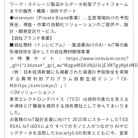
ワーク・ストレージ製品からデータ処理プラットフォーム
までの販売・構築・技術サポート
◆inrevium（Private Brand事業）…生産現場向けの予知
保全、検査・作業の自動化ソリューションのご提供や、設
計・開発受託サービス。
【自社ブランド事業】
■自社商材（インレビアム）…製造業向けのAI・IoT等の最
先端技術を活かしての自社商材開発事業
※特集サイト：https://www.inrevium.com/?
_gl=1*13dzox4*_gcl_au*MzgwMDA3NjU3LjE3MTgyNjA3MD
（例：日本経済新聞にも掲載された装置の予知保全を実現
する異常判別プログラム自動生成マシン「CX-
M(https://cxm.tokyo/）」）
＜DXソリューション＞
東京エレクトロンデバイス（TED）は技術の進化を支える
半導体とIT機器を提供する技術商社として歩んでまいりま
した。
お客様のIoT設計支援に向けて 2015年にスタートしたTED
REAL IoTはDXにより すべてのモノと人がつながり AIやビ
ッグデータを活用したSociety5.0の到来とともに今、変革