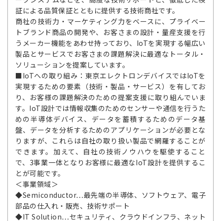
証による品質保証とともに提供する技術商社です。
商社の技術力・マーケティング力をベースに、プライベー
トブランド商品の開発や、お客さまの設計・量産支援を行
うメーカー機能をあわせ持っており、IoTを実現する幅広い
製品とサービスでお客さまの課題解決に最適なトータル・
ソリューションを提案しています。
■IoTへの取り組み：東京エレクトロンデバイスではIoTを
実現するための要素（技術・製品・サービス）を有してお
り、お客様の課題解決のための提案支援に取り組んでいま
す。IoT設計では情報収集のためのセンサーや通信を行うた
めの半導体デバイス、データを蓄積するためのデータ基
盤、データを分析するためのアプリケーションが必要とな
りますが、これらは自社の取り扱い製品で網羅することが
できます。加えて、自社の技術ノウハウを駆使すること
で、3事業一体となりお客様に最適なIoT設計を提供するこ
とが可能です。
＜事業領域＞
◆Semiconductor…最先端の半導体、ソフトウェア、電子
部品の仕入れ・販売、技術サポート
◆IT Solution…セキュリティ、クラウドインフラ、ネット