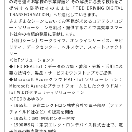
の時を迎えお客様の事業課題と その解決に必要な技術をご
提供する姿勢はそのままに「TED DRIVING DIGITAL
TRANSFORMATION」へと進化していきます。
さまざまなシーンにおいてお客様が求めるコアテクノロジ
ー・ソリューションを創出・提供することで高効率スマー
ト社会の持続的発展に貢献します。
【利用シーン】ワークライフ、オンラインサービス、モビ
リティ、データセンター、ヘルスケア、スマートファクト
リー
＜IoTソリューション＞
◆TED REAL IoT：データの収集・蓄積・分析・活用に必
要な技術や、製品・サービスをワンストップでご提供
◆Microsoft AzureクラウドAI・IoTソリューション：
Microsoft AzureをプラットフォームとしたクラウドAI・
IoTおよびセキュリティソリューション
＜TEDのあゆみ＞
・1965年：東京エレクトロン株式会社で電子部品（フェア
チャイルド社など）の販売を開始
・1985年：設計開発センター開設
・1990年9月：東京エレクトロンデバイス株式会社で、電
子部品の販売業務を開始