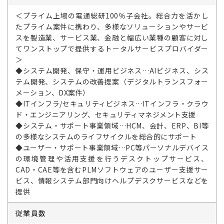
＜プライム上場の電通総研100％子会社。総合力を活かし
たプライム案件に携わり、多様なソリューションやサービ
スを製造業、サービス業、金融と幅広い業種の顧客に対し
てワンストップで提供するトータルサービスプロバイダー
＞
◆システム開発、保守・運用ビジネス…AIビジネス、シス
テム開発、システムの改善提案（デジタルトランスフォー
メーション、DX案件）
◆ITインフラ/セキュリティビジネス…ITインフラ・クラウ
ド・エンジニアリング、セキュリティマネジメント支援
◆システム・サポート事業領域…HCM、会計、ERP、BI等
の多様なシステムのライフサイクルを総合的にサポート
◆ユーザー・サポート事業領域…PC等パーソナルデバイス
の環境管理や活用支援を行うデスクトップサービス、
CAD・CAE等を含むPLMソフトウェアのユーザー支援サー
ビス、情報システム部門向けヘルプデスクサービスなどを
提供
従業員数