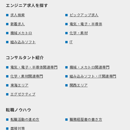
エンジニア求人を探す
求人検索
ピックアップ求人
新着求人
電気・電子・半導体
機械メカトロ
化学・素材
組み込みソフト
IT
コンサルタント紹介
電気・電子・半導体関連専門
機械・メカトロ関連専門
化学・素材関連専門
組み込みソフト・IT関連専門
東海エリア
関西エリア
エグゼクティブ
転職ノウハウ
転職活動の進め方
職務経歴書の書き方
面接対策