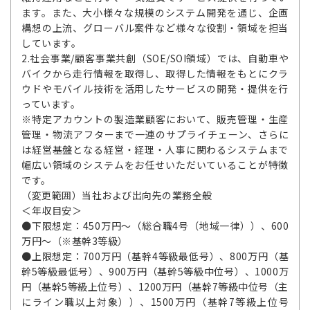
ます。また、大小様々な規模のシステム開発を通じ、企画
構想の上流、グローバル案件など様々な役割・領域を担当
しています。
2.社会事業/顧客事業共創（SOE/SOI領域）では、自動車や
バイクから走行情報を取得し、取得した情報をもとにクラ
ウドやモバイル技術を活用したサービスの開発・提供を行
っています。
※特定アカウントの製造業顧客において、販売管理・生産
管理・物流アフターまで一連のサプライチェーン、さらに
は経営基盤となる経営・経理・人事に関わるシステムまで
幅広い領域のシステムをお任せいただいていることが特徴
です。
（変更範囲）当社および出向先の業務全般
＜年収目安＞
●下限想定：450万円～（総合職4号（地域一律））、600
万円～（※基幹3等級）
●上限想定：700万円（基幹4等級最低号）、800万円（基
幹5等級最低号）、900万円（基幹5等級中位号）、1000万
円（基幹5等級上位号）、1200万円（基幹7等級中位号（主
にライン職以上対象））、1500万円（基幹7等級上位号