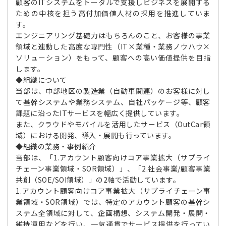
顧客のITシステムをトータルで支援しビジネスを展開する
ための中核を担う高付加価値人材の採用を推進していま
す。
エンジニアリング基礎力はもちろんのこと、お客様の事業
領域と連動した高度な専門性（IT×業種・業務ノウハウ×
ソリューション）をもって、顧客への高い価値提供を目指
します。
◆組織について
当部は、中部地区の製造業（自動車関連）のお客様に対し
て基幹システムや業務システム、自社パッケージ等、顧客
課題に沿ったITサービスを幅広く提供しています。
また、クラウドやモバイルを活用したサービス（OutCar領
域）における開発、導入・展開も行っています。
◆組織の業務・事例紹介
当部は、「1.アカウント顧客向けコア事業拡大（サプライ
チェーン事業領域・SOR領域）」、「2.社会事業/顧客事業
共創（SOE/SOI領域）」の2軸で活動しています。
1.アカウント顧客向けコア事業拡大（サプライチェーン事
業領域・SOR領域）では、特定のアカウント顧客の基幹シ
ステム全領域に対して、企画構想、システム開発・展開・
維持運用などを行い、一気通貫でサービス提供を行ってい