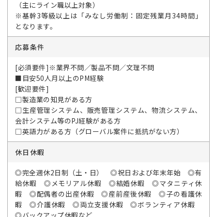
（主にライン職以上対象）
※基幹3等級以上は「みなし労働制：固定残業月34時間」
となります。
応募条件
[必須要件]※業界不問／製品不問／文理不問
■目安50人月以上のPM経験
[歓迎要件]
□製造業の知見がある方
□生産管理システム、販売管理システム、物流システム、
会計システム等のPJ経験がある方
□英語力がある方（グローバル案件に抵抗がない方）
休日休暇
◎完全週休2日制（土・日） ◎祝日および年末年始 ◎有
給休暇 ◎メモリアル休暇 ◎結婚休暇 ◎マタニティ休
暇 ◎配偶者の出産休暇 ◎産前産後休暇 ◎子の看護休
暇 ◎介護休暇 ◎両立支援休暇 ◎ボランティア休暇
◎バックアップ休暇など