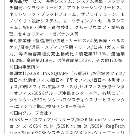
◆製品/サービス…基幹システム、システム構築・スクラッ
チ開発、クラウドサービス、アウトソーシングサービス、
ネットワーク・プラットフォーム、サプライチェーン、モ
ノづくり・設計システム、マーケティング・セールスシス
テム、WEB・映像・通信技術、グループウエア・業務管
理、セキュリティー・ガバナンス等
◆対象業種…製造/銀行/流通・サービス/保険/医療・ヘルス
ケア/証券/通信・メディア/信販・リース/公共（ガス・電
力）等※顧客業種別売上構成比：製造業31.1％、流通業
16.8％、金融業21.9％、通信運輸業13.2％、その他17.0％
＜国内事業所＞
豊洲本社/SCSK LINK SQUARE（八重洲）/お台場オフィス/
西日本 北浜オフィス/西日本 千里オフィス/西日本 本町オフ
ィス/中部オフィス/広島オフィス/九州オフィス/多摩センタ
ーオフィス/SCSKグループ沖縄センター※他、各地にデー
タセンター/BPOセンター/ロジスティクスサービスセンタ
ー/ニアショア拠点/検証センターを保有
＜国内グループ会社＞
SCSKサービスウェア/ベリサーブ/SCSK Minoriソリューシ
ョンズ/SCSK九州/SCSK北海道/SCSK RegTech
Edge/Skeed/SCSKシステムマネジメント/ヴィーエー・リ