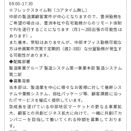
09:00-17:30
※フレックスタイム制（コアタイム無し）
中部の製造業顧客案件が中心となりますので、豊洲勤務を
ご希望の場合は、豊洲本社や在宅勤務からのリモート体制
でPJを遂行することになります（月1～2回出張の可能性は
あります）。
また基本、常駐はありませんが、中部オフィス勤務可能な
方は参画案件次第で定期的（週2-3回）な分室勤務が発生す
る可能性があります。
◆配属部署
製造事業グループ 製造システム第一事業本部 製造システム
第二部
◆募集背景
当本部は、製造業を中心に様々なお客様に対して基幹シス
テムや業務システム、自社パッケージ等、顧客課題に沿っ
たITサービスを幅広く提供しています。
急成長を遂げている中部地区マーケットの更なる事業拡
大、顧客との共創ビジネス拡大に向けて、一緒に共創ITカ
ンパニーを目指して働いてくれる仲間を募集しておりま
す。