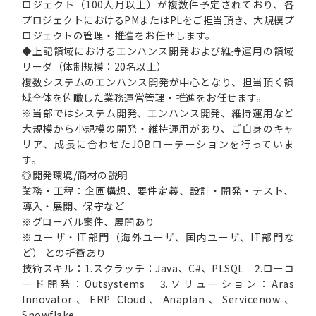
ロジェクト（100人月以上）が複数件予定されており、各
プロジェクトにおけるPMまたはPLをご担当頂き、大規模プ
ロジェクトの管理・推進をお任せします。
◆上記領域におけるエンハンス開発および維持運用の領域
リーダ（体制規模：20名以上）
複数システムのエンハンス開発が中心となり、担当頂く領
域全体を俯瞰した業務運営管理・推進をお任せます。
※当部ではシステム開発、エンハンス開発、維持運用など
大規模から小規模の開発・維持運用があり、ご自身のキャ
リア、成長に合わせたJOBローテーションを行っていま
す。
◎開発環境/商材の説明
業務・工程：企画構想、要件定義、設計・開発・テスト、
導入・展開、保守など
※グローバル案件、展開あり
※ユーザ・IT部門（海外ユーザ、国内ユーザ、IT部門な
ど） との折衝あり
技術スキル：1.スクラッチ：Java、C#、PLSQL 2.ローコ
ード開発：Outsystems 3.ソリューション：Aras
Innovator、ERP Cloud、Anaplan、Servicenow、
Snowflake