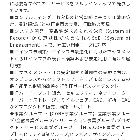
に必要なすべてのITサービスをフルラインナップで提供し
ています。
■コンサルティング…お客様の経営戦略に基づくIT戦略策
定、業務領域ごとのIT企画の立案、IT戦略の実現
■システム開発…高品質が求められるSoR（System of
Record）から迅速性が求められるSoE（System of
Engagement）まで、幅広い開発ニーズに対応
■ITインフラ構築…ITインフラ最適化に向けたアセスメン
トからITインフラの設計・構築および安定利用に向けた運
用設計
■ITマネジメント…ITの安定稼働と継続性の実現に向け、
オンプレミスからクラウドまで、さまざまなITシステムの
保守運用と継続的改善を行うITサービスマネジメント
■ITハード・ソフト販売…セキュリティ、ネットワーク、
サーバー・ストレージ、ミドルウェア、CAD、解析・CAE
などプロダクトの販売、構築、サポート
◆事業グループ…【CORE事業グループ】産業事業グルー
プ/金融事業グループ/ソリューション事業グループ/プロダ
クト・サービス事業グループ 【NextCORE事業グルー
プ】モビリティ事業グループ/ビジネスデザイングループ