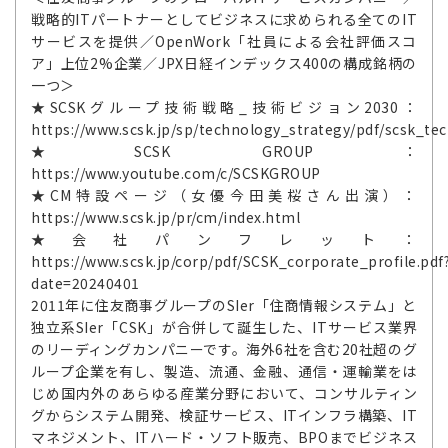
戦略的ITパートナーとしてビジネスに求められる全てのIT
サービスを提供／OpenWork「社員による会社評価スコ
ア」上位2%企業／JPX日経インデックス400の構成銘柄の
一つ＞
★SCSKグループ技術戦略_技術ビジョン2030：
https://www.scsk.jp/sp/technology_strategy/pdf/scsk_tec
★SCSK GROUP：
https://www.youtube.com/c/SCSKGROUP
★CM特設ページ（女優今田美桜さん出演）：
https://www.scsk.jp/pr/cm/index.html
★会社パンフレット：
https://www.scsk.jp/corp/pdf/SCSK_corporate_profile.pdf
date=20240401
2011年に住友商事グループのSIer「住商情報システム」と
独立系SIer「CSK」が合併して誕生した、ITサービス業界
のリーディングカンパニーです。海外6社を含む20社超のグ
ループ企業を有し、製造、流通、金融、通信・運輸業をは
じめ国内外のあらゆる産業分野において、コンサルティン
グからシステム開発、検証サービス、ITインフラ構築、IT
マネジメント、ITハード・ソフト販売、BPOまでビジネス