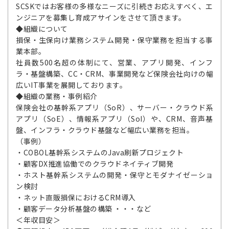
SCSKではお客様の多様なニーズに引続きお応えすべく、エ
ンジニアを募集し育成アサインをさせて頂きます。
◆組織について
損保・生保向け業務システム開発・保守業務を担当する事
業本部。
社員数500名超の体制にて、営業、アプリ開発、インフ
ラ・基盤構築、CC・CRM、事業開発など保険会社向けの幅
広いIT事業を展開しております。
◆組織の業務・事例紹介
保険会社の基幹系アプリ（SoR）、サーバー・クラウド系
アプリ（SoE）、情報系アプリ（SoI）や、CRM、音声基
盤、インフラ・クラウド基盤など幅広い業務を担当。
（事例）
・COBOL基幹系システムのJava刷新プロジェクト
・顧客DX推進協働でのクラウドネイティブ開発
・ホスト基幹系システムの開発・保守とモダナイゼーショ
ン検討
・ネット直販損保におけるCRM導入
・顧客データ分析基盤の構築 ・・・など
＜年収目安＞