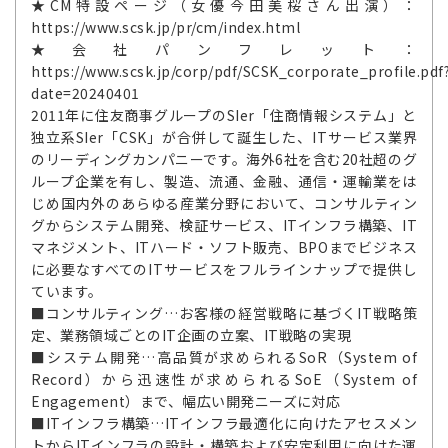
★CM特設ページ（女優今田美桜さん出演）：
https://www.scsk.jp/pr/cm/index.html
★会社パンフレット：
https://www.scsk.jp/corp/pdf/SCSK_corporate_profile.pdf
date=20240401
2011年に住友商事グループのSIer「住商情報システム」と
独立系SIer「CSK」が合併して誕生した、ITサービス業界
のリーディングカンパニーです。海外6社を含む20社超のグ
ループ企業を有し、製造、流通、金融、通信・運輸業をは
じめ国内外のあらゆる産業分野において、コンサルティン
グからシステム開発、検証サービス、ITインフラ構築、IT
マネジメント、ITハード・ソフト販売、BPOまでビジネス
に必要なすべてのITサービスをフルラインナップで提供し
ています。
■コンサルティング…お客様の経営戦略に基づくIT戦略策
定、業務領域ごとのIT企画の立案、IT戦略の実現
■システム開発…高品質が求められるSoR（System of
Record）から迅速性が求められるSoE（System of
Engagement）まで、幅広い開発ニーズに対応
■ITインフラ構築…ITインフラ最適化に向けたアセスメン
トからITインフラの設計・構築および安定利用に向けた運