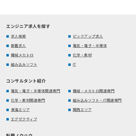
エンジニア求人を探す
求人検索
ピックアップ求人
新着求人
電気・電子・半導体
機械メカトロ
化学・素材
組み込みソフト
IT
コンサルタント紹介
電気・電子・半導体関連専門
機械・メカトロ関連専門
化学・素材関連専門
組み込みソフト・IT関連専門
東海エリア
関西エリア
エグゼクティブ
転職ノウハウ