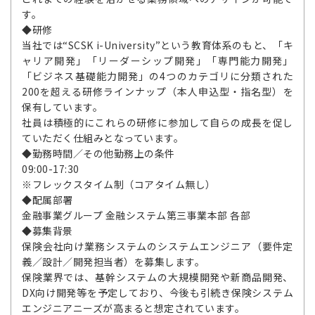
す。
◆研修
当社では“SCSK i-University”という教育体系のもと、「キ
ャリア開発」「リーダーシップ開発」「専門能力開発」
「ビジネス基礎能力開発」の4つのカテゴリに分類された
200を超える研修ラインナップ（本人申込型・指名型）を
保有しています。
社員は積極的にこれらの研修に参加して自らの成長を促し
ていただく仕組みとなっています。
◆勤務時間／その他勤務上の条件
09:00-17:30
※フレックスタイム制（コアタイム無し）
◆配属部署
金融事業グループ 金融システム第三事業本部 各部
◆募集背景
保険会社向け業務システムのシステムエンジニア（要件定
義／設計／開発担当者）を募集します。
保険業界では、基幹システムの大規模開発や新商品開発、
DX向け開発等を予定しており、今後も引続き保険システム
エンジニアニーズが高まると想定されています。