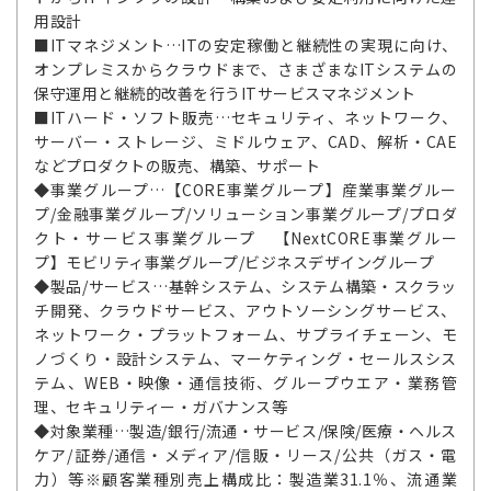
用設計
■ITマネジメント…ITの安定稼働と継続性の実現に向け、
オンプレミスからクラウドまで、さまざまなITシステムの
保守運用と継続的改善を行うITサービスマネジメント
■ITハード・ソフト販売…セキュリティ、ネットワーク、
サーバー・ストレージ、ミドルウェア、CAD、解析・CAE
などプロダクトの販売、構築、サポート
◆事業グループ…【CORE事業グループ】産業事業グルー
プ/金融事業グループ/ソリューション事業グループ/プロダ
クト・サービス事業グループ 【NextCORE事業グルー
プ】モビリティ事業グループ/ビジネスデザイングループ
◆製品/サービス…基幹システム、システム構築・スクラッ
チ開発、クラウドサービス、アウトソーシングサービス、
ネットワーク・プラットフォーム、サプライチェーン、モ
ノづくり・設計システム、マーケティング・セールスシス
テム、WEB・映像・通信技術、グループウエア・業務管
理、セキュリティー・ガバナンス等
◆対象業種…製造/銀行/流通・サービス/保険/医療・ヘルス
ケア/証券/通信・メディア/信販・リース/公共（ガス・電
力）等※顧客業種別売上構成比：製造業31.1％、流通業