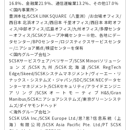
16.8％、金融業21.9％、通信運輸業13.2％、その他17.0％
＜国内事業所＞
豊洲本社/SCSK LINK SQUARE（八重洲）/お台場オフィス/
西日本 北浜オフィス/西日本 千里オフィス/西日本 本町オフ
ィス/中部オフィス/広島オフィス/九州オフィス/多摩センタ
ーオフィス/SCSKグループ沖縄センター※他、各地にデー
タセンター/BPOセンター/ロジスティクスサービスセンタ
ー/ニアショア拠点/検証センターを保有
＜国内グループ会社＞
SCSKサービスウェア/ベリサーブ/SCSK Minoriソリューシ
ョンズ/SCSK九州/SCSK北海道/SCSK RegTech
Edge/Skeed/SCSKシステムマネジメント/ヴィーエー・リ
ナックス・システムズ・ジャパン/SDC/SCSK NECデータセ
ンターマネジメント/SCSKセキュリティ/アライドエンジニ
アリング/SCSKオートモーティブH&S/Gran
Manibus/SCSKニアショアシステムズ/東京グリーンシステ
ムズ/ダイヤモンドヘッド
＜海外グループ会社＞
SCSK USA Inc./SCSK Europe Ltd./思?思?信息系統（上
海）有限公司/SCSK Asia Pacific Pte. Ltd./PT SCSK