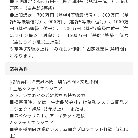
●下限想定：450万円～（総合職4号（地域一律））、600
万円～（※基幹3等級）
●上限想定：700万円（基幹4等級最低号）、800万円（基
幹5等級最低号）、900万円（基幹5等級中位号）、1000万
円（基幹5等級上位号）、1200万円（基幹7等級中位号（主
にライン職以上対象））、1500万円（基幹7等級上位号
（主にライン職以上対象）
※基幹3等級以上は「みなし労働制：固定残業月34時間」
となります。
応募条件
[必須要件]※業界不問／製品不問／文理不問
1.上級システムエンジニア
以下、いずれかのご経験をお持ちの方
■損害保険、又は、生命保険会社向け業務システム開発プ
ロジェクト経験（5年以上） または、
■スペシャリスト、アーキテクト経験
2.システムエンジニア
■金融機関向け業務システム開発プロジェクト経験（3年以
上）