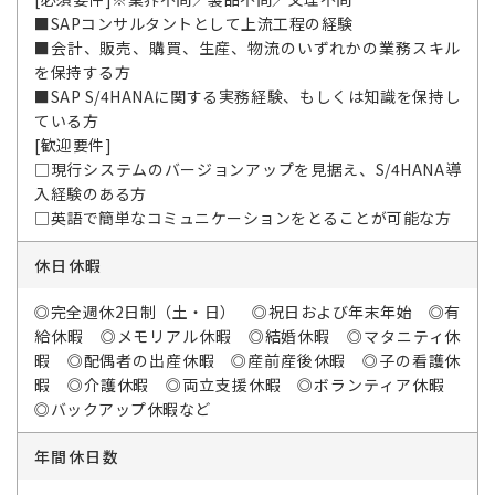
■SAPコンサルタントとして上流工程の経験
■会計、販売、購買、生産、物流のいずれかの業務スキル
を保持する方
■SAP S/4HANAに関する実務経験、もしくは知識を保持し
ている方
[歓迎要件]
□現行システムのバージョンアップを見据え、S/4HANA導
入経験のある方
□英語で簡単なコミュニケーションをとることが可能な方
休日休暇
◎完全週休2日制（土・日） ◎祝日および年末年始 ◎有
給休暇 ◎メモリアル休暇 ◎結婚休暇 ◎マタニティ休
暇 ◎配偶者の出産休暇 ◎産前産後休暇 ◎子の看護休
暇 ◎介護休暇 ◎両立支援休暇 ◎ボランティア休暇
◎バックアップ休暇など
年間休日数