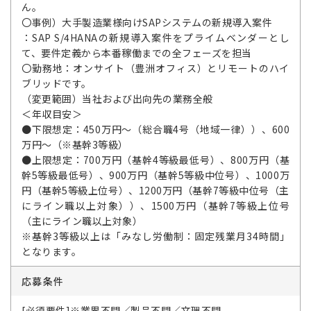
ん。
〇事例）大手製造業様向けSAPシステムの新規導入案件
：SAP S/4HANAの新規導入案件をプライムベンダーとし
て、要件定義から本番稼働までの全フェーズを担当
〇勤務地：オンサイト（豊洲オフィス）とリモートのハイ
ブリッドです。
（変更範囲）当社および出向先の業務全般
＜年収目安＞
●下限想定：450万円～（総合職4号（地域一律））、600
万円～（※基幹3等級）
●上限想定：700万円（基幹4等級最低号）、800万円（基
幹5等級最低号）、900万円（基幹5等級中位号）、1000万
円（基幹5等級上位号）、1200万円（基幹7等級中位号（主
にライン職以上対象））、1500万円（基幹7等級上位号
（主にライン職以上対象）
※基幹3等級以上は「みなし労働制：固定残業月34時間」
となります。
応募条件
[必須要件]※業界不問／製品不問／文理不問