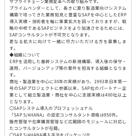
サプライチェーン業務変革への取り組みです。
プライムベンダーとして、長きに渡り製造業向けシステム
構築で培ってきた業務知見と豊富なSAPを中心としたERP
導入実績・技術者を軸に事業拡大を図っておりますが、戦
略の中核であるSAPビジネスをより加速させるためには、
SAPコンサルタントが不可欠となります。
更なる拡大に向けて一緒に尽力いただける方を募集しま
す。
◆組織について
ERPを活用した基幹システムの新規構築、導入後の保守・
運用、バージョンアップ等の案件を担当する組織となりま
す。
商社・製造業を中心に30年の実績があり、1993年日本第一
号のSAPプロジェクトに参画以来、SAP社のパートナー企
業として組立製造業・商社を中心に支援実績は400社以上
となります。
〇SAPシステム導入のプロフェッショナル
「SAP S/4HANA」の認定コンサルタント資格は950件。
販売管理や在庫購買管理など広範囲のモジュールに対応し
たコンサルタントが在籍。
〇SAP S/4HANA導入手法をパッケージ化