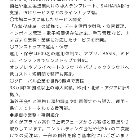
商社や組立製造業向けの導入テンプレート、S/4HANA移行
支援、POCサービスなどのラインナップ有。
〇市場ニーズに即したサービス開発
「Add-Value」の総称で、データ活用や財務・為替管理、
インボイス管理・電子帳簿保存法対応、手形管理など、さ
まざまな業種・業務に対応したサービスを開発。
〇ワンストップで運用・保守
運用・保守は600名の運用体制で、アプリ、BASIS、ミド
ル、インフラまでワンストップで対応。
オンプレやプライベートクラウドをパブリッククラウドへ
低コスト・短期間で移行も実施。
〇グローバル企業を世界9拠点で支援
38カ国200拠点以上の導入実績。欧州・北米・アジアに計9
拠点。
海外子会社と連携し現地調査や計画策定から導入、運用・
保守までトータルで支援可能。
◆組織の業務・事例紹介
多くがプライム案件で上流フェーズからお客様と直接やり
取りしています。コンサルティング会社や他SIerの二次請
けでの受注は、一部の例外を除き基本的にはございませ