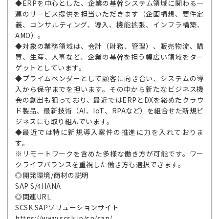
◆ERPを中心とした、企業の基幹システム領域に関わる一
連のサービス提供を担当いただきます（企画構想、要件定
義、コンサルティング、導入、機能拡張、インフラ構築、
AMO）。
◆対象の業務領域は、会計（財務、管理）、販売物流、購
買、生産、人事など、企業の基幹を担う幅広い領域をター
ゲットとしています。
◆プライムベンダーとして顧客に向き合い、システムの導
入から保守までを担います。その中から新たなビジネス機
会の創出も狙っており、最近ではERPとDXを絡めたクラウ
ド製品、最新技術（AI、IoT、RPAなど）を組合せた新規ビ
ジネスにも取り組んでいます。
◆最近では特に新規導入案件の推進に力を入れておりま
す。
※リモートワークを含めた多様な働き方が可能です。ワー
クライフバランスを重視した働き方も選択できます。
◎開発環境/商材の説明
SAP S/4HANA
◎関連URL
SCSK SAPソリューションサイト
https://www.scsk.jp/sp/sap/