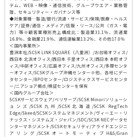
テム、WEB・映像・通信技術、グループウエア・業務管
理、セキュリティー・ガバナンス等
◆対象業種…製造/銀行/流通・サービス/保険/医療・ヘルス
ケア/証券/通信・メディア/信販・リース/公共（ガス・電
力）等※顧客業種別売上構成比：製造業31.1％、流通業
16.8％、金融業21.9％、通信運輸業13.2％、その他17.0％
＜国内事業所＞
豊洲本社/SCSK LINK SQUARE（八重洲）/お台場オフィス/
西日本 北浜オフィス/西日本 千里オフィス/西日本 本町オフ
ィス/中部オフィス/広島オフィス/九州オフィス/多摩センタ
ーオフィス/SCSKグループ沖縄センター※他、各地にデー
タセンター/BPOセンター/ロジスティクスサービスセンタ
ー/ニアショア拠点/検証センターを保有
＜国内グループ会社＞
SCSKサービスウェア/ベリサーブ/SCSK Minoriソリューシ
ョンズ/SCSK九州/SCSK北海道/SCSK RegTech
Edge/Skeed/SCSKシステムマネジメント/ヴィーエー・リ
ナックス・システムズ・ジャパン/SDC/SCSK NECデータセ
ンターマネジメント/SCSKセキュリティ/アライドエンジニ
アリング/SCSKオートモーティブH&S/Gran