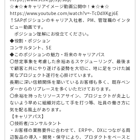
☆★☆★キャリアイメージ動画公開中！★☆★☆
https://www.youtube.com/watch?v=-TcDdXKgj6E
↑SAPポジションのキャリア入社者、PM、管理職のインタ
ビュー動画です。
ポジション理解にお役立てください。
◆役割・ポジション
コンサルタント、SE
◆このポジションの魅力・将来のキャリアパス
〇想定事象を考慮した余裕あるスケジューリング、最後ま
で顧客と共にやり遂げる姿勢を大切に、地に足をつけた誠
実なプロジェクト遂行を心掛けています。
長期に深い信頼関係を築いているお客様も多く、既存ベン
ダーからのリプレースを多くいただけております。
〇余裕を持ったリソースアサイン、プロジェクトが炎上し
ないよう早めに組織対応して手を打つ等、社員の働き方に
気を配る風土があります。
【キャリアパス】
〇技術者/コンサルタント
・お客様の業務要件に合わせて、ERPや、DXにつながる周
辺製品の導入・開発・保守により、プロダクトをベースと