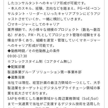
したコンサルタントへのキャリア形成が可能です。
・本人のスキル、経験、志向などを踏まえ、PG→SE→コン
サルタント・リーダーといったキャリアプランにどうアジ
ャストさせていくか、一緒に検討していきます。
〇マネージャーとしてのキャリア
業界横断で、大小様々な規模のプロジェクト（数名～数百
名）があり、PM・PLとしてプロジェクト管理の経験をする
機会が多くあり、組織を運営・管理していくマネージャー
へのキャリア形成が可能です。
◆勤務時間／その他勤務上の条件
09:00-17:30
※フレックスタイム制（コアタイム無し）
◆配属部署
製造事業グループ ソリューション第一事業本部
◆募集背景
当社では現在、経営計画の最注力領域の一つとして、大手
製造業をターゲットにデジタルサプライチェーン領域の事
業を拡大させております。
SAPを中核とした基幹領域から周辺業務領域（SoE/SoI）
まで一気通貫で当社がご支援するデジタル技術を活用した