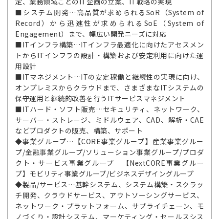
定、業務領域ごとのIT企画の立案、IT戦略の実現
■システム開発…高品質が求められるSoR（System of
Record）から迅速性が求められるSoE（System of
Engagement）まで、幅広い開発ニーズに対応
■ITインフラ構築…ITインフラ最適化に向けたアセスメン
トからITインフラの設計・構築および安定利用に向けた運
用設計
■ITマネジメント…ITの安定稼働と継続性の実現に向け、
オンプレミスからクラウドまで、さまざまなITシステムの
保守運用と継続的改善を行うITサービスマネジメント
■ITハード・ソフト販売…セキュリティ、ネットワーク、
サーバー・ストレージ、ミドルウェア、CAD、解析・CAE
などプロダクトの販売、構築、サポート
◆事業グループ…【CORE事業グループ】産業事業グルー
プ/金融事業グループ/ソリューション事業グループ/プロダ
クト・サービス事業グループ 【NextCORE事業グルー
プ】モビリティ事業グループ/ビジネスデザイングループ
◆製品/サービス…基幹システム、システム構築・スクラッ
チ開発、クラウドサービス、アウトソーシングサービス、
ネットワーク・プラットフォーム、サプライチェーン、モ
ノづくり・設計システム、マーケティング・セールスシス