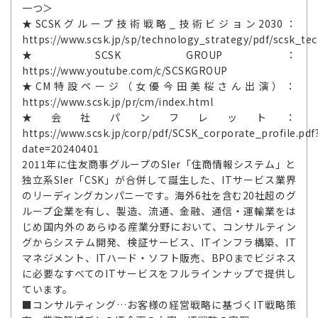
一つ＞
★SCSKグループ技術戦略_技術ビジョン2030：
https://www.scsk.jp/sp/technology_strategy/pdf/scsk_tec
★SCSK GROUP：
https://www.youtube.com/c/SCSKGROUP
★CM特設ページ（女優今田美桜さん出演）：
https://www.scsk.jp/pr/cm/index.html
★会社パンフレット：
https://www.scsk.jp/corp/pdf/SCSK_corporate_profile.pdf
date=20240401
2011年に住友商事グループのSIer「住商情報システム」と
独立系SIer「CSK」が合併して誕生した、ITサービス業界
のリーディングカンパニーです。海外6社を含む20社超のグ
ループ企業を有し、製造、流通、金融、通信・運輸業をは
じめ国内外のあらゆる産業分野において、コンサルティン
グからシステム開発、検証サービス、ITインフラ構築、IT
マネジメント、ITハード・ソフト販売、BPOまでビジネス
に必要なすべてのITサービスをフルラインナップで提供し
ています。
■コンサルティング…お客様の経営戦略に基づくIT戦略策