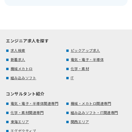
エンジニア求人を探す
求人検索
ピックアップ求人
新着求人
電気・電子・半導体
機械メカトロ
化学・素材
組み込みソフト
IT
コンサルタント紹介
電気・電子・半導体関連専門
機械・メカトロ関連専門
化学・素材関連専門
組み込みソフト・IT関連専門
東海エリア
関西エリア
エグゼクティブ