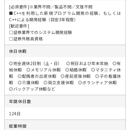
[必須要件]※業界不問／製品不問／文理不問
■C++を利用した新規プログラム開発の経験、もしくは
C++による開発経験（目安3年程度）
[歓迎要件]
□証券業界でのシステム開発経験
□証券外務員資格
休日休暇
◎完全週休2日制（土・日） ◎祝日および年末年始 ◎有
給休暇 ◎メモリアル休暇 ◎結婚休暇 ◎マタニティ休
暇 ◎配偶者の出産休暇 ◎産前産後休暇 ◎子の看護休
暇 ◎介護休暇 ◎両立支援休暇 ◎ボランティア休暇
◎バックアップ休暇など
年間休日数
124日
就業時間