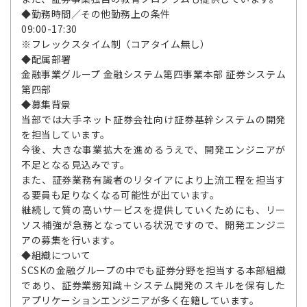
◆勤務時間／その他勤務上の条件
09:00-17:30
※フレックスタイム制（コアタイム無し）
◆配属部署
金融事業グループ 金融システム第四事業本部 証券システム
第四部
◆募集背景
当部では大手ネット証券会社向け証券基幹システムの開発
を担当しています。
今後、大きな事業拡大を進めるうえで、開発エンジニアが
不足となる見込みです。
また、証券業務有識者のリタイアにより上流工程を担当す
る要員も足りなくなる可能性が出ています。
継続して質の高いサービスを提供していくためにも、リー
ソス補強が急務となっている状況ですので、開発エンジニ
アの募集を行います。
◆組織について
SCSKの金融グループの中でも証券分野を担当する本部組織
であり、証券業務知識＋システム開発のスキルを保有した
アプリケーションエンジニアが多く在籍しています。