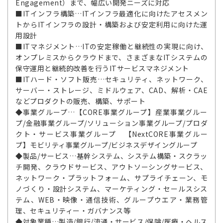
Engagement）まで、幅広い開発ニーズに対応
■ITインフラ構築…ITインフラ最適化に向けたアセスメン
トからITインフラの設計・構築および安定利用に向けた運
用設計
■ITマネジメント…ITの安定稼働と継続性の実現に向け、
オンプレミスからクラウドまで、さまざまなITシステムの
保守運用と継続的改善を行うITサービスマネジメント
■ITハード・ソフト販売…セキュリティ、ネットワーク、
サーバー・ストレージ、ミドルウェア、CAD、解析・CAE
などプロダクトの販売、構築、サポート
◆事業グループ…【CORE事業グループ】産業事業グルー
プ/金融事業グループ/ソリューション事業グループ/プロダ
クト・サービス事業グループ 【NextCORE事業グルー
プ】モビリティ事業グループ/ビジネスデザイングループ
◆製品/サービス…基幹システム、システム構築・スクラッ
チ開発、クラウドサービス、アウトソーシングサービス、
ネットワーク・プラットフォーム、サプライチェーン、モ
ノづくり・設計システム、マーケティング・セールスシス
テム、WEB・映像・通信技術、グループウエア・業務管
理、セキュリティー・ガバナンス等
◆対象業種…製造/銀行/流通・サービス/保険/医療・ヘルス