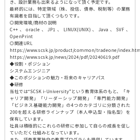
き、設計業務も出来るようになって頂く予定です。
最終的には、特定領域（株、投信、債券、税制等）の業務
有識者を目指して頂くつもりです。
◎開発環境/商材の説明
C++、oracle、JP1、LINUX(UNIX)、Java、SVF、
OpenPrint
◎関連URL
https://www.scsk.jp/product/common/tradeone/index.ht
https://www.scsk.jp/news/2024/pdf/20240619.pdf
◆役割・ポジション
システムエンジニア
◆このポジションの魅力・将来のキャリアパス
◆研修
当社では“SCSK i-University”という教育体系のもと、「キ
ャリア開発」「リーダーシップ開発」「専門能力開発」
「ビジネス基礎能力開発」の4つのカテゴリに分類された
200を超える研修ラインナップ（本人申込型・指名型）を
保有しています。
社員は積極的にこれらの研修に参加して自らの成長を促し
ていただく仕組みとなっています。
また、証券事業独自の教育プログラムも提供しています。