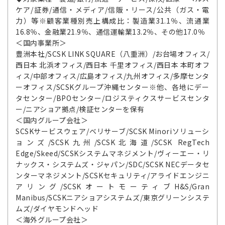
ケア/証券/通信・メディア/信販・リース/公共（ガス・電
力）等※顧客業種別売上構成比：製造業31.1％、流通業
16.8％、金融業21.9％、通信運輸業13.2％、その他17.0％
＜国内事業所＞
豊洲本社/SCSK LINK SQUARE（八重洲）/お台場オフィス/
西日本 北浜オフィス/西日本 千里オフィス/西日本 本町オフ
ィス/中部オフィス/広島オフィス/九州オフィス/多摩センタ
ーオフィス/SCSKグループ沖縄センター※他、各地にデー
タセンター/BPOセンター/ロジスティクスサービスセンタ
ー/ニアショア拠点/検証センターを保有
＜国内グループ会社＞
SCSKサービスウェア/ベリサーブ/SCSK Minoriソリューシ
ョンズ/SCSK九州/SCSK北海道/SCSK RegTech
Edge/Skeed/SCSKシステムマネジメント/ヴィーエー・リ
ナックス・システムズ・ジャパン/SDC/SCSK NECデータセ
ンターマネジメント/SCSKセキュリティ/アライドエンジニ
アリング/SCSKオートモーティブH&S/Gran
Manibus/SCSKニアショアシステムズ/東京グリーンシステ
ムズ/ダイヤモンドヘッド
＜海外グループ会社＞