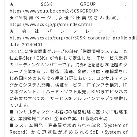
★SCSK GROUP：
https://www.youtube.com/c/SCSKGROUP
★CM特設ページ（女優今田美桜さん出演）：
https://www.scsk.jp/pr/cm/index.html
★会社パンフレット：
https://www.scsk.jp/corp/pdf/SCSK_corporate_profile.pdf
date=20240401
2011年に住友商事グループのSIer「住商情報システム」と
独立系SIer「CSK」が合併して誕生した、ITサービス業界
のリーディングカンパニーです。海外6社を含む20社超のグ
ループ企業を有し、製造、流通、金融、通信・運輸業をは
じめ国内外のあらゆる産業分野において、コンサルティン
グからシステム開発、検証サービス、ITインフラ構築、IT
マネジメント、ITハード・ソフト販売、BPOまでビジネス
に必要なすべてのITサービスをフルラインナップで提供し
ています。
■コンサルティング…お客様の経営戦略に基づくIT戦略策
定、業務領域ごとのIT企画の立案、IT戦略の実現
■システム開発…高品質が求められるSoR（System of
Record）から迅速性が求められるSoE（System of