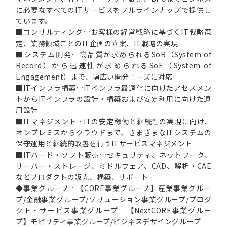
に必要なすべてのITサービスをフルラインナップで提供し
ています。
■コンサルティング…お客様の経営戦略に基づくIT戦略策
定、業務領域ごとのIT企画の立案、IT戦略の実現
■システム開発…高品質が求められるSoR（System of
Record）から迅速性が求められるSoE（System of
Engagement）まで、幅広い開発ニーズに対応
■ITインフラ構築…ITインフラ最適化に向けたアセスメン
トからITインフラの設計・構築および安定利用に向けた運
用設計
■ITマネジメント…ITの安定稼働と継続性の実現に向け、
オンプレミスからクラウドまで、さまざまなITシステムの
保守運用と継続的改善を行うITサービスマネジメント
■ITハード・ソフト販売…セキュリティ、ネットワーク、
サーバー・ストレージ、ミドルウェア、CAD、解析・CAE
などプロダクトの販売、構築、サポート
◆事業グループ…【CORE事業グループ】産業事業グルー
プ/金融事業グループ/ソリューション事業グループ/プロダ
クト・サービス事業グループ 【NextCORE事業グルー
プ】モビリティ事業グループ/ビジネスデザイングループ