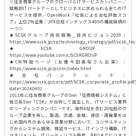
＜住友商事グループのグローバルITサービスカンパニー／
戦略的ITパートナーとしてビジネスに求められる全てのIT
サービスを提供／OpenWork「社員による会社評価スコ
ア」上位2%企業／JPX日経インデックス400の構成銘柄の
一つ＞
★SCSKグループ技術戦略_技術ビジョン2030：
https://www.scsk.jp/sp/technology_strategy/pdf/scsk_tec
★SCSK GROUP：
https://www.youtube.com/c/SCSKGROUP
★CM特設ページ（女優今田美桜さん出演）：
https://www.scsk.jp/pr/cm/index.html
★会社パンフレット：
https://www.scsk.jp/corp/pdf/SCSK_corporate_profile.pdf
date=20240401
2011年に住友商事グループのSIer「住商情報システム」と
独立系SIer「CSK」が合併して誕生した、ITサービス業界
のリーディングカンパニーです。海外6社を含む20社超のグ
ループ企業を有し、製造、流通、金融、通信・運輸業をは
じめ国内外のあらゆる産業分野において、コンサルティン
グからシステム開発、検証サービス、ITインフラ構築、IT
マネジメント、ITハード・ソフト販売、BPOまでビジネス