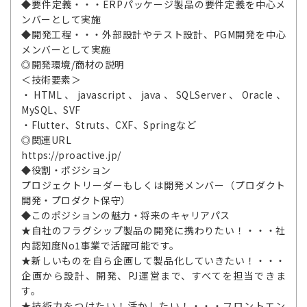
◆要件定義・・・ERPパッケージ製品の要件定義を中心メ
ンバーとして実施
◆開発工程・・・外部設計やテスト設計、PGM開発を中心
メンバーとして実施
◎開発環境/商材の説明
＜技術要素＞
・HTML、javascript、java、SQLServer、Oracle、
MySQL、SVF
・Flutter、Struts、CXF、Springなど
◎関連URL
https://proactive.jp/
◆役割・ポジション
プロジェクトリーダーもしくは開発メンバー（プロダクト
開発・プロダクト保守）
◆このポジションの魅力・将来のキャリアパス
★自社のフラグシップ製品の開発に携わりたい！・・・社
内認知度No1事業で活躍可能です。
★新しいものを自ら企画して製品化していきたい！・・・
企画から設計、開発、PJ運営まで、すべてを担当できま
す。
★技術力をつけたい！活かしたい！・・・フロントエン