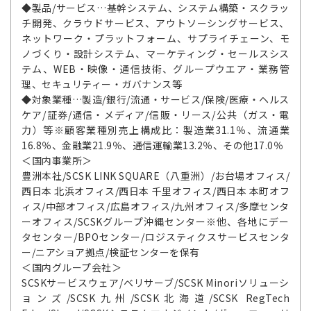
◆製品/サービス…基幹システム、システム構築・スクラッ
チ開発、クラウドサービス、アウトソーシングサービス、
ネットワーク・プラットフォーム、サプライチェーン、モ
ノづくり・設計システム、マーケティング・セールスシス
テム、WEB・映像・通信技術、グループウエア・業務管
理、セキュリティー・ガバナンス等
◆対象業種…製造/銀行/流通・サービス/保険/医療・ヘルス
ケア/証券/通信・メディア/信販・リース/公共（ガス・電
力）等※顧客業種別売上構成比：製造業31.1％、流通業
16.8％、金融業21.9％、通信運輸業13.2％、その他17.0％
＜国内事業所＞
豊洲本社/SCSK LINK SQUARE（八重洲）/お台場オフィス/
西日本 北浜オフィス/西日本 千里オフィス/西日本 本町オフ
ィス/中部オフィス/広島オフィス/九州オフィス/多摩センタ
ーオフィス/SCSKグループ沖縄センター※他、各地にデー
タセンター/BPOセンター/ロジスティクスサービスセンタ
ー/ニアショア拠点/検証センターを保有
＜国内グループ会社＞
SCSKサービスウェア/ベリサーブ/SCSK Minoriソリューシ
ョンズ/SCSK九州/SCSK北海道/SCSK RegTech