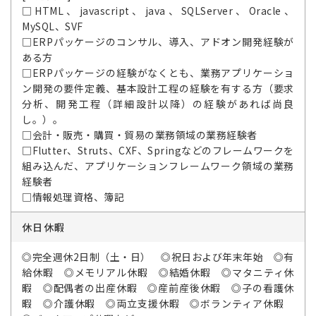
□HTML、javascript、java、SQLServer、Oracle、
MySQL、SVF
□ERPパッケージのコンサル、導入、アドオン開発経験が
ある方
□ERPパッケージの経験がなくとも、業務アプリケーショ
ン開発の要件定義、基本設計工程の経験を有する方（要求
分析、開発工程（詳細設計以降）の経験があれば尚良
し。）。
□会計・販売・購買・貿易の業務領域の業務経験者
□Flutter、Struts、CXF、Springなどのフレームワークを
組み込んだ、アプリケーションフレームワーク領域の業務
経験者
□情報処理資格、簿記
休日休暇
◎完全週休2日制（土・日） ◎祝日および年末年始 ◎有
給休暇 ◎メモリアル休暇 ◎結婚休暇 ◎マタニティ休
暇 ◎配偶者の出産休暇 ◎産前産後休暇 ◎子の看護休
暇 ◎介護休暇 ◎両立支援休暇 ◎ボランティア休暇