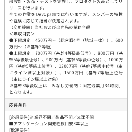
部設計・製造・テストを実施し、プロダクト製品としてリ
リースを行います。
全ての作業をDevOps部では行いますが、メンバーの特性
や経験に応じて担当が決定されます。
（変更範囲）当社および出向先の業務全般
＜年収目安＞
●下限想定：450万円～（総合職4号（地域一律））、600
万円～（※基幹3等級）
●上限想定：700万円（基幹4等級最低号）、800万円（基
幹5等級最低号）、900万円（基幹5等級中位号）、1000万
円（基幹5等級上位号）、1200万円（基幹7等級中位号（主
にライン職以上対象））、1500万円（基幹7等級上位号
（主にライン職以上対象）
※基幹3等級以上は「みなし労働制：固定残業月34時間」
となります。
応募条件
[必須要件]※業界不問／製品不問／文理不問
■アプリケーション開発経験目安3年以上
[歓迎要件]