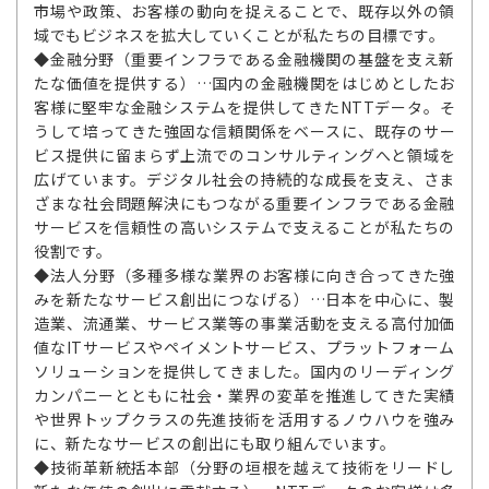
市場や政策、お客様の動向を捉えることで、既存以外の領
域でもビジネスを拡大していくことが私たちの目標です。
◆金融分野（重要インフラである金融機関の基盤を支え新
たな価値を提供する）…国内の金融機関をはじめとしたお
客様に堅牢な金融システムを提供してきたNTTデータ。そ
うして培ってきた強固な信頼関係をベースに、既存のサー
ビス提供に留まらず上流でのコンサルティングへと領域を
広げています。デジタル社会の持続的な成長を支え、さま
ざまな社会問題解決にもつながる重要インフラである金融
サービスを信頼性の高いシステムで支えることが私たちの
役割です。
◆法人分野（多種多様な業界のお客様に向き合ってきた強
みを新たなサービス創出につなげる）…日本を中心に、製
造業、流通業、サービス業等の事業活動を支える高付加価
値なITサービスやペイメントサービス、プラットフォーム
ソリューションを提供してきました。国内のリーディング
カンパニーとともに社会・業界の変革を推進してきた実績
や世界トップクラスの先進技術を活用するノウハウを強み
に、新たなサービスの創出にも取り組んでいます。
◆技術革新統括本部（分野の垣根を越えて技術をリードし