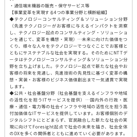
・通信端末機器の販売・保守サービス等
【事業変革を実現する4つの事業分野と横断組織】
◆テクノロジーコンサルティング＆ソリューション分野
（先進テクノロジーがお客様に与えるインパクトを洞察
し、テクノロジー起点のコンサルティング・ソリューショ
ンを通じて、変革を構想・実現）…未来に向けた価値をつ
くり、様々な人々をテクノロジーでつなぐことでお客様と
ともにサステナブルな社会を実現する。そのためにNTTデ
ータはテクノロジーコンサルティング＆ソリューション分
野を立ち上げました。テクノロジー起点で新たな社会やお
客様の将来を見通し、先進技術の先見性に基づく変革の構
想・実装・お客様のビジネス価値創出まで一気通貫で実現
します。
◆公共・社会基盤分野（社会基盤を支えるインフラや地域
の活性化を担うITサービスを提供）…国内外の行政・医
療・通信・電力等の社会インフラや地域の活性化を担う高
付加価値なITサービスを提供しています。お客様個別のデ
ジタルシフトにとどまらず、官民融合した新たな社会の実
現に向けてForesight起点で社会の未来を描き、社会全体
のDXを多くの関係者とともに進めていく必要があります。