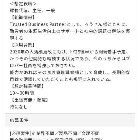
＜想定役職＞
課長代理、主任、一般
【組織情報】
Trusted Business Partnerとして、ろうきん様とともに、
勤労者の生涯生活向上のサポートと社会的課題の解決を実
現する
【採用背景】
2030年の大規模更改に向け、FY25後半から開発着手予定、
かつその他開発も輻輳する状況であり、今のうちからはプ
ロパー社員を補強しておきたい。
能力があればそのまま管理職候補として育成し、長期的な
目線で活躍していただくことも視野に入れている。
【想定残業時間】
10～30時間
【出張有無・頻度】
特になし
応募条件
[必須要件]※業界不問／製品不問／文理不問