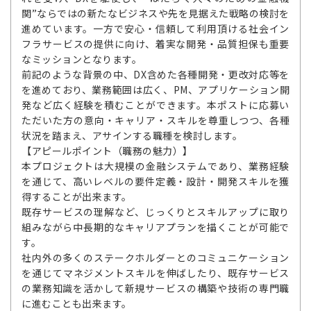
関”ならではの新たなビジネスや先を見据えた戦略の検討を
進めています。一方で安心・信頼して利用頂ける社会イン
フラサービスの提供に向け、着実な開発・品質担保も重要
なミッションとなります。
前記のような背景の中、DX含めた各種開発・更改対応等を
を進めており、業務範囲は広く、PM、アプリケーション開
発など広く経験を積むことができます。本ポストに応募い
ただいた方の意向・キャリア・スキルを尊重しつつ、各種
状況を踏まえ、アサインする職種を検討します。
【アピールポイント（職務の魅力）】
本プロジェクトは大規模の金融システムであり、業務経験
を通じて、高いレベルの要件定義・設計・開発スキルを獲
得することが出来ます。
既存サービスの理解など、じっくりとスキルアップに取り
組みながら中長期的なキャリアプランを描くことが可能で
す。
社内外の多くのステークホルダーとのコミュニケーション
を通じてマネジメントスキルを伸ばしたり、既存サービス
の業務知識を活かして新規サービスの構築や技術の専門職
に進むことも出来ます。