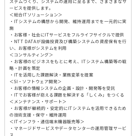
ステムづくり、システムの運用に至るまで、さまざまなサ
ービスを提供します。
＜総合ITソリューション＞
・ITシステムの構想から開発、維持運用までを一元的に実
施
・お客様・社会にITサービスをフルライフサイクルで提供
・NTT DATAが設備投資及び構築システムの資産保有を行
い、お客様がシステムを利用
＜コンサルティング＞
・お客様のビジネスをもとに考え、ITシステム構築等の戦
略・計画を策定
・ITを活用した課題解決・業務変革を提案
＜SI・ソフトウェア開発＞
・お客様の情報システムの企画・設計・開発等を受託
・ITでお客様が抱える課題を解決する「しくみ」をつくる
＜メンテナンス・サポート＞
・お客様が継続的・安定的にITシステムを活用できるため
の技術支援・保守・維持運用
＜ITインフラ・通信端末機器販売等＞
・マネージドサービスやデータセンターの運用管理サービ
ス