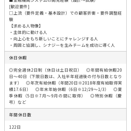
■金融機関システムの開発経験（設計～試験）
[歓迎要件]
□上流（要件定義・基本設計）での顧客折衝・要件調整経
験
【求める人物像】
・主体的に動ける人
・向上心をもち新しいことにチャレンジする人
・周囲と協調し、シナジーを生みチームを成功に導く人
休日休暇
◎完全週休2日制（休日は土日祝日） ◎年間有給休暇20
日～40日（下限日数は、入社半年経過後の付与日数となり
ます） ◎年次有給休暇（年間20日※2018年度有給取得実
績17.6日） ◎年末年始休暇（6日※12/29～1/3） ◎夏
季休暇（5日※7月～9月の間に取得） ◎特別休暇（慶
弔）など
年間休日数
122日