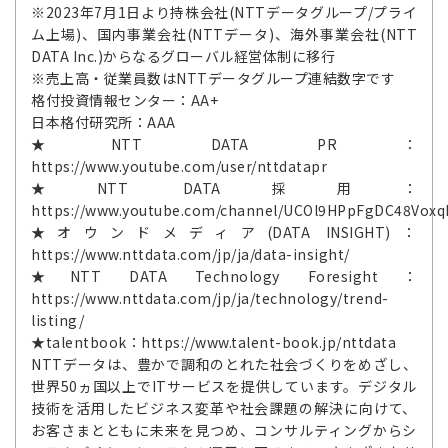
※2023年7月1日より持株会社(NTTデータグループ/プライ
ム上場)、国内事業会社(NTTデータ)、海外事業会社(NTT
DATA Inc.)からなるグローバル経営体制に移行
※売上高・従業員数はNTTデータグループ連結数字です
格付投資情報センター：AA+
日本格付研究所：AAA
★NTT DATA PR：
https://www.youtube.com/user/nttdatapr
★NTT DATA採用：
https://www.youtube.com/channel/UCOl9HPpFgDC48Vox
★オウンドメディア(DATA INSIGHT)：
https://www.nttdata.com/jp/ja/data-insight/
★NTT DATA Technology Foresight：
https://www.nttdata.com/jp/ja/technology/trend-
listing/
★talentbook：https://www.talent-book.jp/nttdata
NTTデータは、豊かで調和のとれた社会づくりをめざし、
世界50ヵ国以上でITサービスを提供しています。デジタル
技術を活用したビジネス変革や社会課題の解決に向けて、
お客さまとともに未来を見つめ、コンサルティングからシ