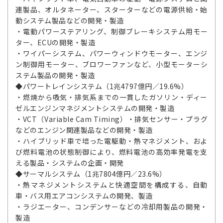
連製品、オルタネーター、スターターなどの電源供給・始
動システム製品などの開発・製造
・電動パワーステアリング、制御ブレーキシステム用モー
ター、ECUの開発・製造
・ワイパーシステム、パワーウィンドウモーター、エンジ
ン制御用モーター、ブロワーファンなど、小型モーターシ
ステム製品の開発・製造
◆パワートレインシステム（1兆4797億円／19.6%）
・燃焼から吸気・排気系までの一貫したガソリン・ディー
ゼルエンジンマネジメントシステムの開発・製造
・VCT（Variable Cam Timing）・排気センサー・プラグ
などのエンジン関連製品などの開発・製造
・ハイブリッド車で培った電駆動・熱マネジメント、およ
び燃料電池の状態制御により、燃料電池の高効率発電を支
える製品・システムの企画・開発
◆サーマルシステム（1兆7804億円／23.6%）
・熱マネジメントシステムと快適空間を構成する、自動
車・バス用エアコンシステムの開発、製造
・ラジエーター、コンデンサーなどの冷却用製品の開発・
製造