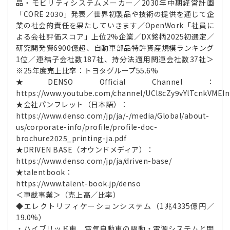
品・モビリティシステムメーカー／2030年中期経営計画
「CORE 2030」発表／世界初製品や技術の提供を通じて企
業の社会的責任を果たしていきます／OpenWork「社員に
よる会社評価スコア」上位2%企業／DX銘柄2025初選定／
研究開発費6900億超、自動車部品特許資産規模ランキング
1位／連結子会社数187社、持分法適用関連会社数37社＞
※25年度売上比率：トヨタグループ55.6%
★DENSO Official Channel：
https://www.youtube.com/channel/UCl8cZy9vYlTcnkVMEI
★会社パンフレット（日本語）：
https://www.denso.com/jp/ja/-/media/Global/about-
us/corporate-info/profile/profile-doc-
brochure2025_printing-ja.pdf
★DRIVEN BASE（オウンドメディア）：
https://www.denso.com/jp/ja/driven-base/
★talentbook：
https://www.talent-book.jp/denso
＜車載事業＞（売上高／比率）
◆エレクトリフィケーションシステム（1兆4335億円／
19.0%）
・ハイブリッド車、電気自動車の駆動・電源システムと関