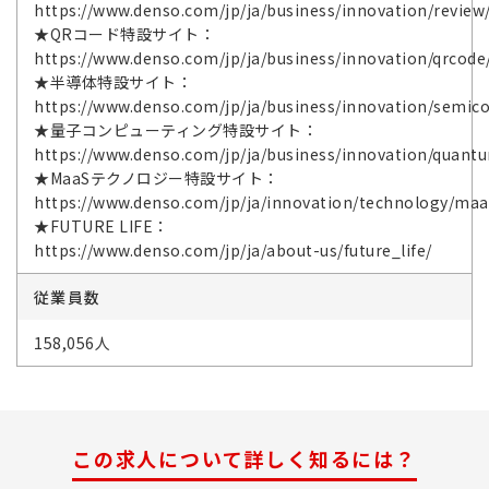
https://www.denso.com/jp/ja/business/innovation/review
★QRコード特設サイト：
https://www.denso.com/jp/ja/business/innovation/qrcode
★半導体特設サイト：
https://www.denso.com/jp/ja/business/innovation/semic
★量子コンピューティング特設サイト：
https://www.denso.com/jp/ja/business/innovation/quant
★MaaSテクノロジー特設サイト：
https://www.denso.com/jp/ja/innovation/technology/maa
★FUTURE LIFE：
https://www.denso.com/jp/ja/about-us/future_life/
従業員数
158,056人
この求人について詳しく知るには？