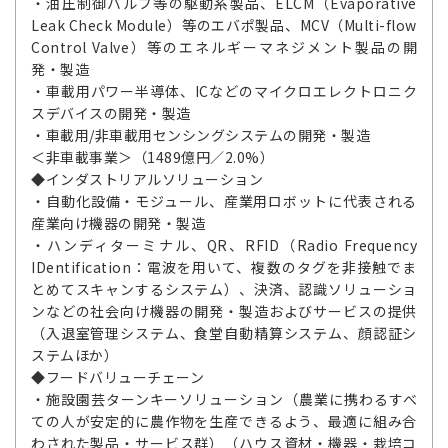
・油圧制御バルブ等の駆動系製品、ELCM（Evaporative
Leak Check Module）等のエバポ製品、MCV（Multi-flow
Control Valve）等のエネルギーマネジメント製品の開
発・製造
・車載用パワー半導体、ICなどのマイクロエレクトロニク
スデバイスの開発・製造
・車載用/非車載用センシングシステムの開発・製造
＜非車載事業＞（1489億円／2.0%）
◆インダストリアルソリューション
・自動化設備・モジュール、産業用ロボットに代表される
産業向け機器の開発・製造
・ハンディターミナル、QR、RFID（Radio Frequency
IDentification：電波を用いて、複数のタグを非接触でま
とめてスキャンするシステム）、決済、認識ソリューショ
ンなどの社会向け機器の開発・製造およびサービスの提供
（入退室管理システム、食堂自動精算システム、顔認証シ
ステムほか）
◆フードバリューチェーン
・施設園芸ターンキーソリューション（農業に携わるすべ
ての人が安定的に農作物を生産できるよう、最適に組み合
わされた製品・サービス群）（ハウス資材・機器・栽培コ