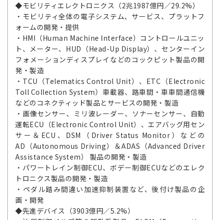
◆モビリティエレクトロニクス（2兆1987億円／29.2%）
・モビリティ全体の電子システム、サービス、プラットフ
ォームの開発・提供
・HMI（Human Machine Interface）コントロールユニッ
ト、メーター、HUD（Head-Up Display）、センターイン
フォメーションディスプレイなどのコックピット製品の開
発・製造
・TCU（Telematics Control Unit）、ETC（Electronic
Toll Collection System）車載器、路車間・車車間通信機
などのコネクティッド製品とサービスの開発・製造
・画像センサー、ミリ波レーダー、ソナーセンサー、自動
運転ECU（Electronic Control Unit）、エアバッグ用セン
サー＆ECU、DSM（Driver Status Monitor）などの
AD（Autonomous Driving）＆ADAS（Advanced Driver
Assistance System） 製品の開発・製造
・パワートレイン制御ECU、ボデー制御ECUなどのエレク
トロニクス製品の開発・製造
・ペダル踏み間違い加速抑制装置など、後付け製品の企
画・開発
◆先進デバイス（3903億円／5.2%）