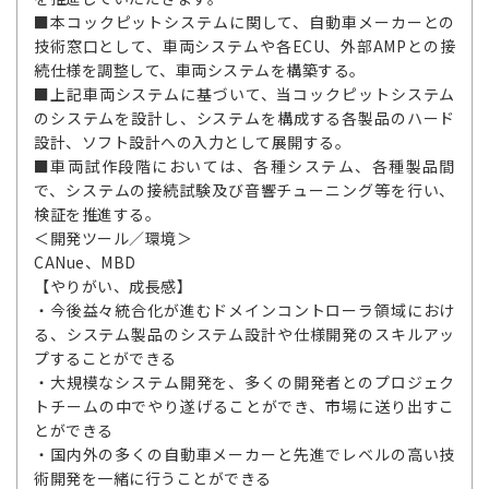
■本コックピットシステムに関して、自動車メーカーとの
技術窓口として、車両システムや各ECU、外部AMPとの接
続仕様を調整して、車両システムを構築する。
■上記車両システムに基づいて、当コックピットシステム
のシステムを設計し、システムを構成する各製品のハード
設計、ソフト設計への入力として展開する。
■車両試作段階においては、各種システム、各種製品間
で、システムの接続試験及び音響チューニング等を行い、
検証を推進する。
＜開発ツール／環境＞
CANue、MBD
【やりがい、成長感】
・今後益々統合化が進むドメインコントローラ領域におけ
る、システム製品のシステム設計や仕様開発のスキルアッ
プすることができる
・大規模なシステム開発を、多くの開発者とのプロジェク
トチームの中でやり遂げることができ、市場に送り出すこ
とができる
・国内外の多くの自動車メーカーと先進でレベルの高い技
術開発を一緒に行うことができる