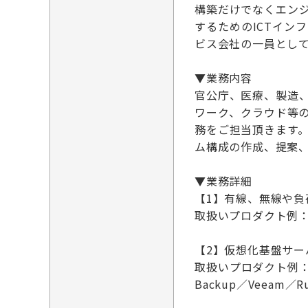
構築だけでなくエン
するためのICTイ
ビス会社の一員とし
▼業務内容
官公庁、医療、製造
ワーク、クラウド等
務をご担当頂きます
ム構成の作成、提案、
▼業務詳細
【1】有線、無線や
取扱いプロダクト例：IX／Q
【2】仮想化基盤サ
取扱いプロダクト例：VMWar
Backup／Veeam／Rub