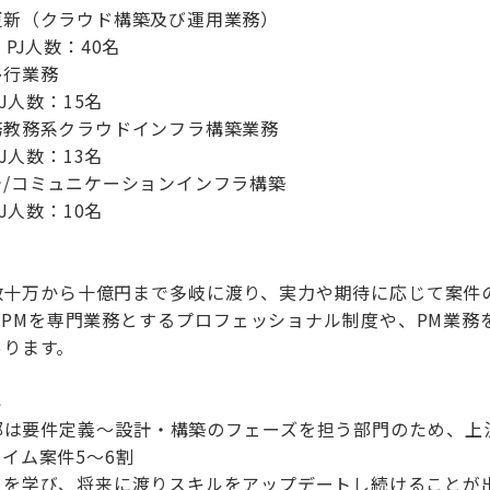
更新（クラウド構築及び運用業務）
PJ人数：40名
移行業務
J人数：15名
務教務系クラウドインフラ構築業務
J人数：13名
/コミュニケーションインフラ構築
J人数：10名
数十万から十億円まで多岐に渡り、実力や期待に応じて案件
。PMを専門業務とするプロフェッショナル制度や、PM業務
あります。
い
括部は要件定義～設計・構築のフェーズを担う部門のため、上
イム案件5～6割
スを学び、将来に渡りスキルをアップデートし続けることが