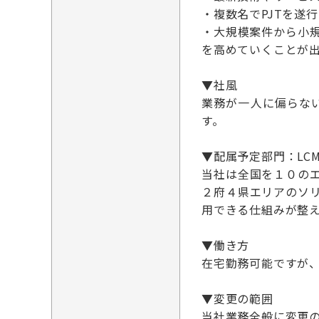
・複数名でPJTを遂
・大規模案件から小
を高めていくことが
▼社風
業務が一人に偏らな
す。
▼配属予定部門：LC
当社は全国を１０の
２府４県エリアのソ
用できる仕組みが整
▼働き方
在宅勤務可能ですが
▼変更の範囲
当社業務全般に変更