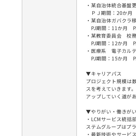
・某自治体統合基盤
ＰＪ期間：20か月 
・某自治体ガバクラ
PJ期間：11か月 P
・某教育委員会 校
PJ期間：12か月 P
・医療系 電子カルテ
PJ期間：15か月 P
▼キャリアパス
プロジェクト規模は
スを考えていきます
アップしていく道が
▼やりがい・働きが
・LCMサービス統
ステムグループはプラ
・最新技術やサービ