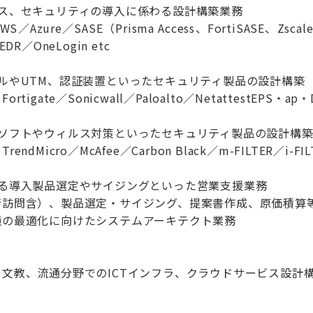
ビス、セキュリティの導入に係わる設計構築業務
zure／SASE（Prisma Access、FortiSASE、Zscal
 EDR／OneLogin etc
ルやUTM、認証装置といったセキュリティ製品の設計構築
gate／Sonicwall／Paloalto／NetattestEPS・ap・D
グソフトやウィルス対策といったセキュリティ製品の設計構
Micro／McAfee／Carbon Black／m-FILTER／i-FILT
ける導入製品選定やサイジングといった営業支援業務
行訪問含）、製品選定・サイジング、提案書作成、原価積算
境の最適化に向けたシステムアーキテクト業務
文教、流通分野でのICTインフラ、クラウドサービス設計