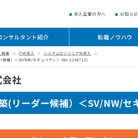
求人企業の方へ
お知ら
コンサルタント紹介
転職ノウハウ
人検索
ITの求人
システムエンジニアの求人
）＜SV/NW/セキュリティ＞ (No.0258712)
式会社
築(リーダー候補）＜SV/NW/セ