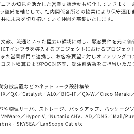
ジニアの知見を活かした営業支援活動も強化していきます。
ンフラ整備を軸として、社内関係各所との協業により保守運用
て共に未来を切り拓いていく仲間を募集いたします。
、文教、流通といった幅広い領域に対し、顧客要件を元に価
のICTインフラを導入するプロジェクトにおけるプロジェク
。また営業部門と連携し、お客様要望に対しオファリングコン
コスト積算およびPOC対応等、受注前活動をご担当いただ
負荷分散装置などのネットワーク設計構築
X／Catalyst／A10／BIG-IP／QX-W／Cisco Meraki／H
ーバや物理サーバ、ストレージ、バックアップ、パッケージ
e／Hyper-V／Nutanix AHV、AD／DNS／Mail/PureStor
rik／SKYSEA／LanScope Cat etc