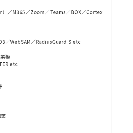
er）／M365／Zoom／Teams／BOX／Cortex
3／WebSAM／RadiusGuard S etc
築業務
ER etc
等
構築