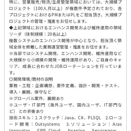
特に、営業販売/物流/生産管理領域においては、大規模プ
ロジェクト（100人月以上）が複数件予定されており、各
プロジェクトにおけるPMまたはPLをご担当頂き、大規模プ
ロジェクトの管理・推進をお任せします。
◆上記領域におけるエンハンス開発および維持運用の領域
リーダ（体制規模：20名以上）
複数システムのエンハンス開発が中心となり、担当頂く領
域全体を俯瞰した業務運営管理・推進をお任せます。
※当部ではシステム開発、エンハンス開発、維持運用など
大規模から小規模の開発・維持運用があり、ご自身のキャ
リア、成長に合わせたJOBローテーションを行っていま
す。
◎開発環境/商材の説明
業務・工程：企画構想、要件定義、設計・開発・テスト、
導入・展開、保守など
※グローバル案件、展開あり
※ユーザ・IT部門（海外ユーザ、国内ユーザ、IT部門な
ど） との折衝あり
技術スキル：1.スクラッチ：Java、C#、PLSQL 2.ローコ
ード開発：Outsystems 3.ソリューション：Aras
Innovator、ERP Cloud、Anaplan、Servicenow、