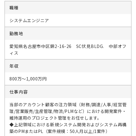
職種
システムエンジニア
勤務地
愛知県名古屋市中区錦2-16-26 SC伏見BLDG. 中部オフ
ィス
年収
800万～1,000万円
仕事内容
当部のアカウント顧客の注力領域（財務/調達/人事/経営管
理/営業販売/生産管理/物流/PLMなど）における開発案件・
維持運用のプロジェクト管理をお任せします。
◆上記領域における新規システム開発およびシステム再構
築のPMまたはPL（案件規模：50人月以上/1案件）