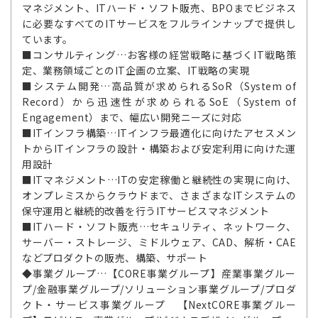
マネジメント、ITハード・ソフト販売、BPOまでビジネス
に必要なすべてのITサービスをフルラインナップで提供し
ています。
■コンサルティング…お客様の経営戦略に基づくIT戦略策
定、業務領域ごとのIT企画の立案、IT戦略の実現
■システム開発…高品質が求められるSoR（System of
Record）から迅速性が求められるSoE（System of
Engagement）まで、幅広い開発ニーズに対応
■ITインフラ構築…ITインフラ最適化に向けたアセスメン
トからITインフラの設計・構築および安定利用に向けた運
用設計
■ITマネジメント…ITの安定稼働と継続性の実現に向け、
オンプレミスからクラウドまで、さまざまなITシステムの
保守運用と継続的改善を行うITサービスマネジメント
■ITハード・ソフト販売…セキュリティ、ネットワーク、
サーバー・ストレージ、ミドルウェア、CAD、解析・CAE
などプロダクトの販売、構築、サポート
◆事業グループ…【CORE事業グループ】産業事業グルー
プ/金融事業グループ/ソリューション事業グループ/プロダ
クト・サービス事業グループ 【NextCORE事業グルー