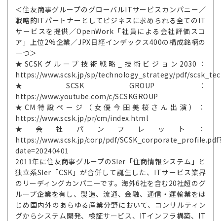
＜住友商事グループのグローバルITサービスカンパニー／
戦略的ITパートナーとしてビジネスに求められる全てのIT
サービスを提供／OpenWork「社員による会社評価スコ
ア」上位2%企業／JPX日経インデックス400の構成銘柄の
一つ＞
★SCSKグループ技術戦略_技術ビジョン2030：
https://www.scsk.jp/sp/technology_strategy/pdf/scsk_tec
★SCSK GROUP：
https://www.youtube.com/c/SCSKGROUP
★CM特設ページ（女優今田美桜さん出演）：
https://www.scsk.jp/pr/cm/index.html
★会社パンフレット：
https://www.scsk.jp/corp/pdf/SCSK_corporate_profile.pdf
date=20240401
2011年に住友商事グループのSIer「住商情報システム」と
独立系SIer「CSK」が合併して誕生した、ITサービス業界
のリーディングカンパニーです。海外6社を含む20社超のグ
ループ企業を有し、製造、流通、金融、通信・運輸業をは
じめ国内外のあらゆる産業分野において、コンサルティン
グからシステム開発、検証サービス、ITインフラ構築、IT