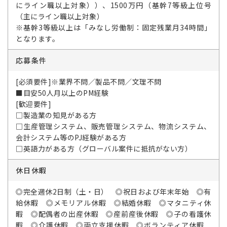
にライン職以上対象））、1500万円（基幹7等級上位号
（主にライン職以上対象）
※基幹3等級以上は「みなし労働制：固定残業月34時間」
となります。
応募条件
[必須要件]※業界不問／製品不問／文理不問
■目安50人月以上のPM経験
[歓迎要件]
□製造業の知見がある方
□生産管理システム、販売管理システム、物流システム、
会計システム等のPJ経験がある方
□英語力がある方（グローバル案件に抵抗がない方）
休日休暇
◎完全週休2日制（土・日） ◎祝日および年末年始 ◎有
給休暇 ◎メモリアル休暇 ◎結婚休暇 ◎マタニティ休
暇 ◎配偶者の出産休暇 ◎産前産後休暇 ◎子の看護休
暇 ◎介護休暇 ◎両立支援休暇 ◎ボランティア休暇