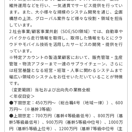
維持運用などを行い、一気通貫でサービス提供を行ってい
ます。また、大小様々な規模のシステム開発を通じ、企画
構想の上流、グローバル案件など様々な役割・領域を担当
しています。
2.社会事業/顧客事業共創（SOE/SOI領域）では、自動車や
バイクから走行情報を取得し、取得した情報をもとにクラ
ウドやモバイル技術を活用したサービスの開発・提供を行
っています。
※特定アカウントの製造業顧客において、販売管理・生産
管理・物流アフターまで一連のサプライチェーン、さらに
は経営基盤となる経営・経理・人事に関わるシステムまで
幅広い領域のシステムをお任せいただいていることが特徴
です。
（変更範囲）当社および出向先の業務全般
＜年収目安＞
●下限想定：450万円～（総合職4号（地域一律））、600
万円～（※基幹3等級）
●上限想定：700万円（基幹4等級最低号）、800万円（基
幹5等級最低号）、900万円（基幹5等級中位号）、1000万
円（基幹5等級上位号）、1200万円（基幹7等級中位号（主