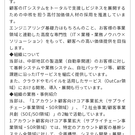
す。
顧客のITシステムをトータルで支援しビジネスを展開する
ための中核を担う高付加価値人材の採用を推進していま
す。
エンジニアリング基礎力はもちろんのこと、お客様の事業
領域と連動した高度な専門性（IT×業種・業務ノウハウ×
ソリューション）をもって、顧客への高い価値提供を目指
します。
◆組織について
当部は、中部地区の製造業（自動車関連）のお客様に対し
て基幹システムや業務システム、自社パッケージ等、顧客
課題に沿ったITサービスを幅広く提供しています。
また、クラウドやモバイルを活用したサービス（OutCar領
域）における開発、導入・展開も行っています。
◆組織の業務・事例紹介
当部は、「1.アカウント顧客向けコア事業拡大（サプライ
チェーン事業領域・SOR領域）」、「2.社会事業/顧客事業
共創（SOE/SOI領域）」の2軸で活動しています。
1.アカウント顧客向けコア事業拡大（サプライチェーン事
業領域・SOR領域）では、特定のアカウント顧客の基幹シ
ステム全領域に対して、企画構想、システム開発・展開・