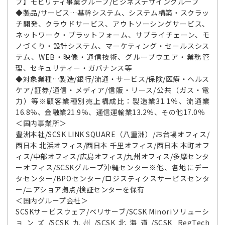
プ】モビリティ事業グループ/ビジネスデザイングループ
◆製品/サービス…基幹システム、システム構築・スクラッ
チ開発、クラウドサービス、アウトソーシングサービス、
ネットワーク・プラットフォーム、サプライチェーン、モ
ノづくり・設計システム、マーケティング・セールスシス
テム、WEB・映像・通信技術、グループウエア・業務管
理、セキュリティー・ガバナンス等
◆対象業種…製造/銀行/流通・サービス/保険/医療・ヘルス
ケア/証券/通信・メディア/信販・リース/公共（ガス・電
力）等※顧客業種別売上構成比：製造業31.1％、流通業
16.8％、金融業21.9％、通信運輸業13.2％、その他17.0％
＜国内事業所＞
豊洲本社/SCSK LINK SQUARE（八重洲）/お台場オフィス/
西日本 北浜オフィス/西日本 千里オフィス/西日本 本町オフ
ィス/中部オフィス/広島オフィス/九州オフィス/多摩センタ
ーオフィス/SCSKグループ沖縄センター※他、各地にデー
タセンター/BPOセンター/ロジスティクスサービスセンタ
ー/ニアショア拠点/検証センターを保有
＜国内グループ会社＞
SCSKサービスウェア/ベリサーブ/SCSK Minoriソリューシ
ョンズ/SCSK九州/SCSK北海道/SCSK RegTech