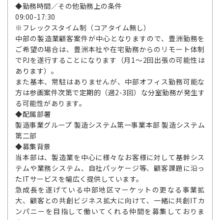
◆勤務時間／その他勤務上の条件
09:00-17:30
※フレックスタイム制（コアタイム無し）
中部の製造業顧客案件が中心となりますので、豊洲勤務を
ご希望の場合は、豊洲本社や在宅勤務からのリモート体制
でPJを遂行することになります（月1～2回出張の可能性は
あります）。
また基本、常駐はありませんが、中部オフィス勤務可能な
方は参画案件次第で定期的（週2-3回）な分室勤務が発生す
る可能性があります。
◆配属部署
製造事業グループ 製造システム第一事業本部 製造システム
第二部
◆募集背景
当本部は、製造業を中心に様々なお客様に対して基幹シス
テムや業務システム、自社パッケージ等、顧客課題に沿っ
たITサービスを幅広く提供しています。
急成長を遂げている中部地区マーケットの更なる事業拡
大、顧客との共創ビジネス拡大に向けて、一緒に共創ITカ
ンパニーを目指して働いてくれる仲間を募集しておりま