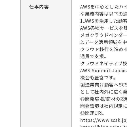
仕事内容
AWSを中心としたハ
な業務内容は以下の
1.AWSを活用した
AWS各種サービスを
メガクラウドベンダー
2.データ活用領域を
クラウド移行を進め
通貫で支援。
クラウドネイティブ
AWS Summit J
機会も豊富です。
製造業向け顧客へSC
として社内外に広く
◎開発環境/商材の説
開発環境は社内規定に
◎関連URL
https://www.scsk.jp