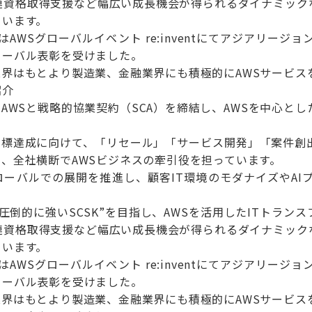
関連資格取得支援など幅広い成長機会が得られるダイナミック
ています。
にはAWSグローバルイベント re:inventにてアジアリ
ローバル表彰を受けました。
界はもとより製造業、金融業界にも積極的にAWSサービス
紹介
月にAWSと戦略的協業契約（SCA）を締結し、AWSを中心
た目標達成に向けて、「リセール」「サービス開発」「案件創
、全社横断でAWSビジネスの牽引役を担っています。
ローバルでの展開を推進し、顧客IT環境のモダナイズやAI
に圧倒的に強いSCSK”を目指し、AWSを活用したITトラ
関連資格取得支援など幅広い成長機会が得られるダイナミック
ています。
にはAWSグローバルイベント re:inventにてアジアリ
ローバル表彰を受けました。
界はもとより製造業、金融業界にも積極的にAWSサービス