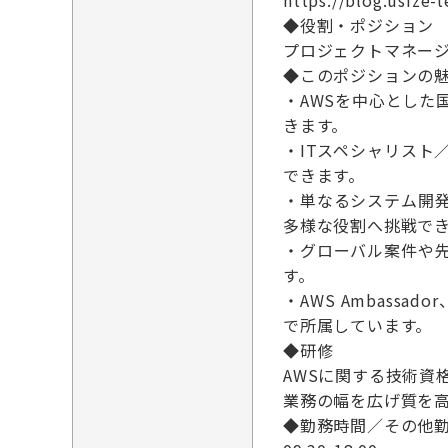
https://blog.usize-
◆役割・ポジション
プロジェクトマネー
◆このポジションの
・AWSを中心とし
きます。
・ITスペシャリスト
できます。
・単なるシステム開
多様な役割へ挑戦で
・グローバル案件や
す。
・AWS Ambassador
で所属しています。
◆研修
AWSに関する技術資
業務の幅を広げ質を
◆勤務時間／その他