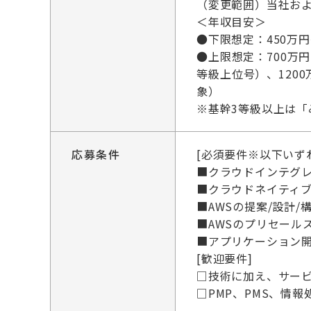
（変更範囲）当社お
＜年収目安＞
●下限想定：450万
●上限想定：700万円
等級上位号）、120
象）
※基幹3等級以上は「
応募条件
[必須要件※以下いず
■クラウドインテグレ
■クラウドネイティブ
■AWSの提案/設計
■AWSのプリセール
■アプリケーション開発・自動
[歓迎要件]
□技術に加え、サー
□PMP、PMS、情