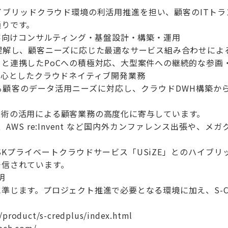
イブリッドクラウド環境の利活用推進を担い、顧客のITト
通りです。
顧客向けコンサルティング・基盤設計・構築・運用
理解し、顧客ニーズに応じた最適なサービス組み合わせによ
と連携したPoCへの積極対応、大型案件への継続的な参画
中心としたクラウドネイティブ開発業務
る顧客のデータ活用ニーズに対応し、クラウドDWH構築か
技術の活用による顧客業務の高度化に寄与しています。
apan、AWS re:Invent など国内外カンファレンス出
SKプライベートクラウドサービス「USiZE」とのハイブ
発信されています。
明
準じます。プロジェクト推進で必要となる環境に加え、S-Cr
/product/s-credplus/index.html