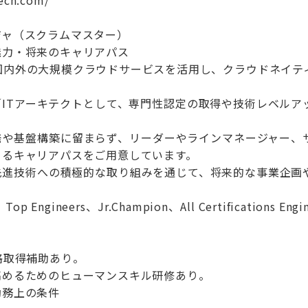
tech.com/
ジャ（スクラムマスター）
魅力・将来のキャリアパス
た国内外の大規模クラウドサービスを活用し、クラウドネイテ
／ITアーキテクトとして、専門性認定の取得や技術レベル
発や基盤構築に留まらず、リーダーやラインマネージャー、
きるキャリアパスをご用意しています。
先進技術への積極的な取り組みを通じて、将来的な事業企画
、Top Engineers、Jr.Champion、All Certificat
格取得補助あり。
高めるためのヒューマンスキル研修あり。
勤務上の条件