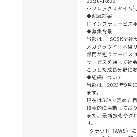
09:30-18:00
※フレックスタイム
◆配属部署
ITインフラサービス
◆募集背景
当部は、“SCSK全
メガクラウドIT基盤
部門が担うサービスは
サービスを通じて社
こうした成長分野に
◆組織について
当部は、2023年9
ます。
現在はSCAで定め
積極的に活動しており
また、最新技術やグ
す。
“クラウド（AWS）