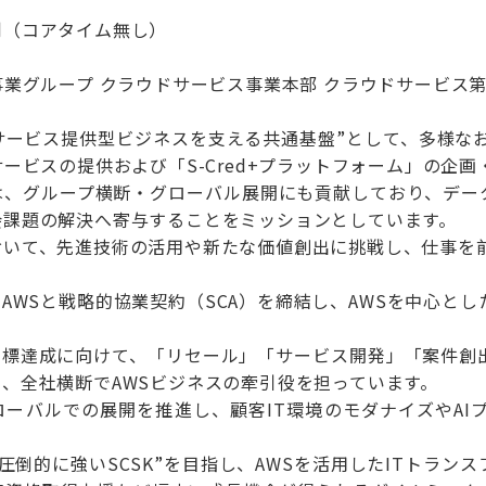
制（コアタイム無し）
事業グループ クラウドサービス事業本部 クラウドサービス
社サービス提供型ビジネスを支える共通基盤”として、多様な
サービスの提供および「S-Cred+プラットフォーム」の企
、グループ横断・グローバル展開にも貢献しており、データ
会課題の解決へ寄与することをミッションとしています。
おいて、先進技術の活用や新たな価値創出に挑戦し、仕事を
月にAWSと戦略的協業契約（SCA）を締結し、AWSを中心
た目標達成に向けて、「リセール」「サービス開発」「案件創
、全社横断でAWSビジネスの牽引役を担っています。
ローバルでの展開を推進し、顧客IT環境のモダナイズやAI
に圧倒的に強いSCSK”を目指し、AWSを活用したITトラ