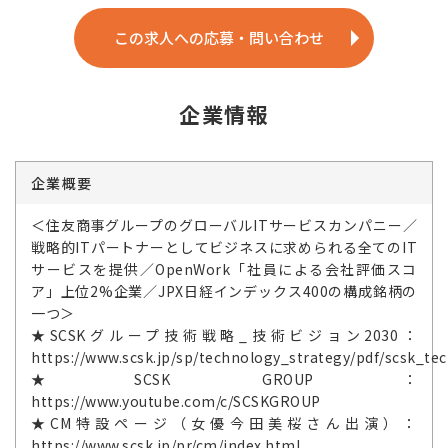
この求人への応募・問い合わせ
企業情報
企業概要
＜住友商事グループのグローバルITサービスカンパニー／
戦略的ITパートナーとしてビジネスに求められる全てのIT
サービスを提供／OpenWork「社員による会社評価スコ
ア」上位2%企業／JPX日経インデックス400の構成銘柄の
一つ＞
★SCSKグループ技術戦略_技術ビジョン2030：
https://www.scsk.jp/sp/technology_strategy/pdf/scsk_tec
★SCSK GROUP：
https://www.youtube.com/c/SCSKGROUP
★CM特設ページ（女優今田美桜さん出演）：
https://www.scsk.jp/pr/cm/index.html