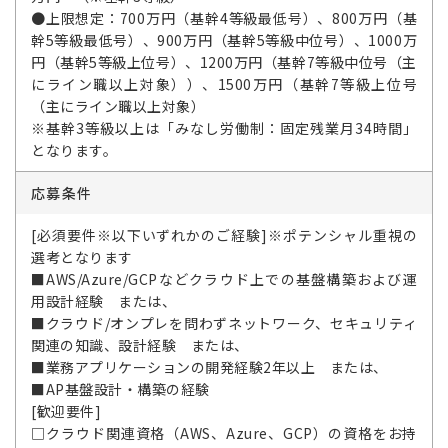
●上限想定：700万円（基幹4等級最低号）、800万円（基
幹5等級最低号）、900万円（基幹5等級中位号）、1000万
円（基幹5等級上位号）、1200万円（基幹7等級中位号（主
にライン職以上対象））、1500万円（基幹7等級上位号
（主にライン職以上対象）
※基幹3等級以上は「みなし労働制：固定残業月34時間」
となります。
応募条件
[必須要件※以下いずれかのご経験]※ポテンシャル重視の
選考となります
■AWS/Azure/GCPなどクラウド上での基盤構築および運
用設計経験 または、
■クラウド/オンプレを問わずネットワーク、セキュリティ
関連の知識、設計経験 または、
■業務アプリケーションの開発経験2年以上 または、
■AP基盤設計・構築の経験
[歓迎要件]
□クラウド関連資格（AWS、Azure、GCP）の資格をお持