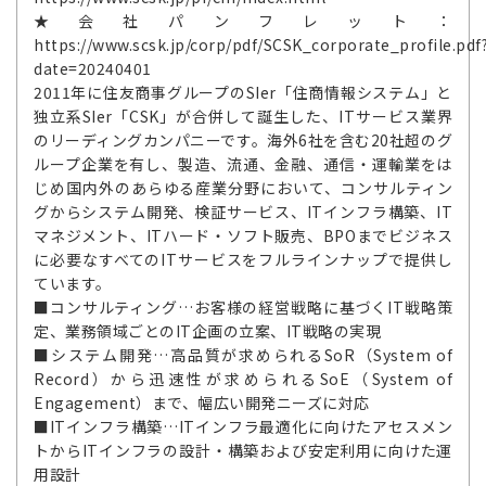
★会社パンフレット：
https://www.scsk.jp/corp/pdf/SCSK_corporate_profile.pdf
date=20240401
2011年に住友商事グループのSIer「住商情報システム」と
独立系SIer「CSK」が合併して誕生した、ITサービス業界
のリーディングカンパニーです。海外6社を含む20社超のグ
ループ企業を有し、製造、流通、金融、通信・運輸業をは
じめ国内外のあらゆる産業分野において、コンサルティン
グからシステム開発、検証サービス、ITインフラ構築、IT
マネジメント、ITハード・ソフト販売、BPOまでビジネス
に必要なすべてのITサービスをフルラインナップで提供し
ています。
■コンサルティング…お客様の経営戦略に基づくIT戦略策
定、業務領域ごとのIT企画の立案、IT戦略の実現
■システム開発…高品質が求められるSoR（System of
Record）から迅速性が求められるSoE（System of
Engagement）まで、幅広い開発ニーズに対応
■ITインフラ構築…ITインフラ最適化に向けたアセスメン
トからITインフラの設計・構築および安定利用に向けた運
用設計