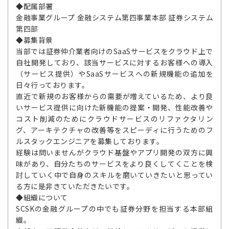
◆配属部署
金融事業グループ 金融システム第四事業本部 証券システム
第四部
◆募集背景
当部では証券仲介業者向けのSaaSサービスをクラウド上で
自社開発しており、該当サービスに対するお客様への導入
（サービス提供）やSaaSサービスへの新規機能の追加を
日々行っております。
直近で新規のお客様からの需要が増えているため、より良
いサービス提供に向けた新機能の提案・開発、性能改善や
コスト削減のためにクラウドサービスのリファクタリン
グ、アーキテクチャの改善等をスピーディに行うためのフ
ルスタックエンジニアを募集しております。
経験は問いませんがクラウド基盤やアプリ開発の双方に興
味があり、自分たちのサービスをより良くしてくことを検
討していく中で自身のスキルを磨いていきたいと思ってい
る方に是非きていただきたいです。
◆組織について
SCSKの金融グループの中でも証券分野を担当する本部組
織。