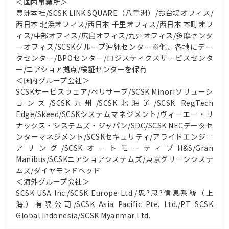
＜国内事業所＞
豊洲本社/SCSK LINK SQUARE（八重洲）/お台場オフィス/
西日本 北浜オフィス/西日本 千里オフィス/西日本 本町オフ
ィス/中部オフィス/広島オフィス/九州オフィス/多摩センタ
ーオフィス/SCSKグループ沖縄センター※他、各地にデー
タセンター/BPOセンター/ロジスティクスサービスセンタ
ー/ニアショア拠点/検証センターを保有
＜国内グループ会社＞
SCSKサービスウェア/ベリサーブ/SCSK Minoriソリューシ
ョンズ/SCSK九州/SCSK北海道/SCSK RegTech
Edge/Skeed/SCSKシステムマネジメント/ヴィーエー・リ
ナックス・システムズ・ジャパン/SDC/SCSK NECデータセ
ンターマネジメント/SCSKセキュリティ/アライドエンジニ
アリング/SCSKオートモーティブH&S/Gran
Manibus/SCSKニアショアシステムズ/東京グリーンシステ
ムズ/ダイヤモンドヘッド
＜海外グループ会社＞
SCSK USA Inc./SCSK Europe Ltd./思?思?信息系統（上
海）有限公司/SCSK Asia Pacific Pte. Ltd./PT SCSK
Global Indonesia/SCSK Myanmar Ltd.