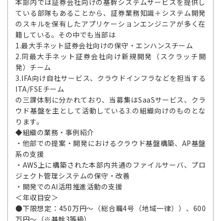
本部内では証券会社向けの基幹システムサービスを提供し
ている部隊もあることから、証券業務知識＋システム開発
のスキルを保有したアプリケーションエンジニアが多く在
籍している。その中でも当部は
1.最大手ネット証券会社向けの保守・エンハンスチーム
2.同最大手ネット証券会社向け新規開発（スクラッチ開
発）チーム
3.IFA向け自社サービス、クラウドインフラなどを担当する
ITA/FSEチーム
の三課体制に分かれており、当募集はSaaSサービス、クラ
ウド基盤を主として活動している3.の組織向けのものとな
ります。
◆組織の業務・事例紹介
・他部での提案・開発におけるクラウド基盤構築、AP基盤
系の支援
・AWS上に構築された本部内共通のファイルサーバ、プロ
ジェクト管理システムの保守・改善
・開発でのAI活用推進活動の支援
＜年収目安＞
●下限想定：450万円～（総合職4号（地域一律））、600
万円～（※基幹3等級）