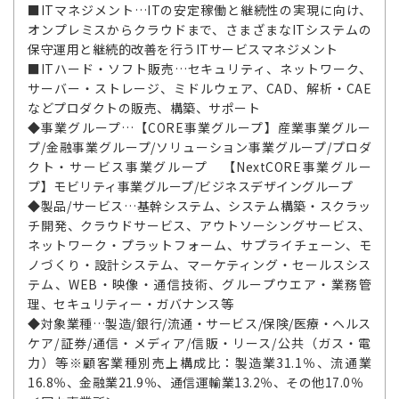
■ITマネジメント…ITの安定稼働と継続性の実現に向け、
オンプレミスからクラウドまで、さまざまなITシステムの
保守運用と継続的改善を行うITサービスマネジメント
■ITハード・ソフト販売…セキュリティ、ネットワーク、
サーバー・ストレージ、ミドルウェア、CAD、解析・CAE
などプロダクトの販売、構築、サポート
◆事業グループ…【CORE事業グループ】産業事業グルー
プ/金融事業グループ/ソリューション事業グループ/プロダ
クト・サービス事業グループ 【NextCORE事業グルー
プ】モビリティ事業グループ/ビジネスデザイングループ
◆製品/サービス…基幹システム、システム構築・スクラッ
チ開発、クラウドサービス、アウトソーシングサービス、
ネットワーク・プラットフォーム、サプライチェーン、モ
ノづくり・設計システム、マーケティング・セールスシス
テム、WEB・映像・通信技術、グループウエア・業務管
理、セキュリティー・ガバナンス等
◆対象業種…製造/銀行/流通・サービス/保険/医療・ヘルス
ケア/証券/通信・メディア/信販・リース/公共（ガス・電
力）等※顧客業種別売上構成比：製造業31.1％、流通業
16.8％、金融業21.9％、通信運輸業13.2％、その他17.0％