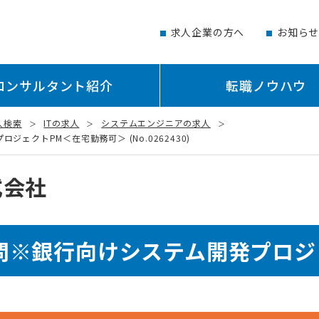
求人企業の方へ
お知ら
コンサルタント紹介
転職ノウハウ
人検索
ITの求人
システムエンジニアの求人
ェクトPM＜在宅勤務可＞ (No.0262430)
式会社
問※銀行向けシステム開発プロジ