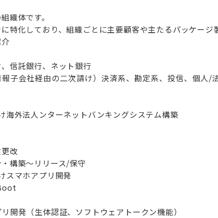
の組織体です。
ンに特化しており、組織ごとに主要顧客や主たるパッケージ
紹介
ク、信託銀行、ネット銀行
情報子会社経由の二次請け）決済系、勘定系、投信、個人/
向け海外法人ンターネットバンキングシステム構築
盤更改
・構築～リリース/保守
けスマホアプリ開発
Boot
プリ開発（生体認証、ソフトウェアトークン機能）