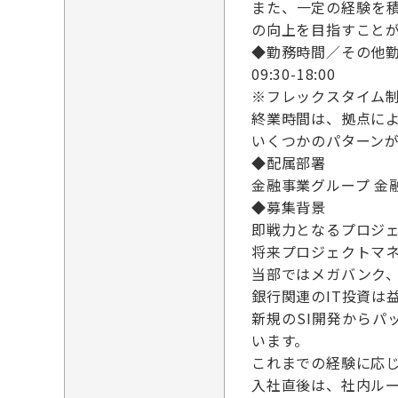
また、一定の経験を
の向上を目指すこと
◆勤務時間／その他
09:30-18:00
※フレックスタイム
終業時間は、拠点により9:
いくつかのパターン
◆配属部署
金融事業グループ 金
◆募集背景
即戦力となるプロジ
将来プロジェクトマ
当部ではメガバンク
銀行関連のIT投資は
新規のSI開発から
います。
これまでの経験に応
入社直後は、社内ル