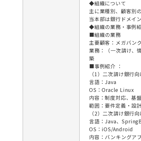
◆組織について
主に業種別、顧客別
当本部は銀行ドメイ
◆組織の業務・事例
■組織の業務
主要顧客：メガバン
業務：（一次請け、
築
■事例紹介 ：
（1）二次請け銀行
言語：Java
OS：Oracle Linux
内容：制度対応、基
範囲：要件定義・設計
（2）二次請け銀行向
言語：Java、Spring
OS：iOS/Android
内容：バンキングア