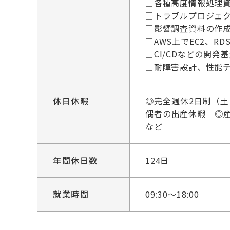
□各種高度情報処理資
□トラブルプロジェ
□影響調査資料の作
□AWS上でEC2、R
□CI/CDなどの開
□耐障害設計、性能
休日休暇
◎完全週休2日制（
偶者の出産休暇 ◎
など
年間休日数
124日
就業時間
09:30～18:00