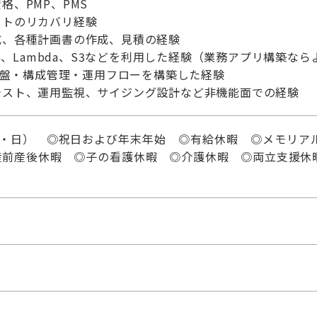
格、PMP、PMS
クトのリカバリ経験
成、各種計画書の作成、見積の経験
DS、Lambda、S3などを利用した経験（業務アプリ構築な
発基盤・構成管理・運用フローを構築した経験
テスト、運用監視、サイジング設計など非機能面での経験
土・日） ◎祝日および年末年始 ◎有給休暇 ◎メモリア
産前産後休暇 ◎子の看護休暇 ◎介護休暇 ◎両立支援休