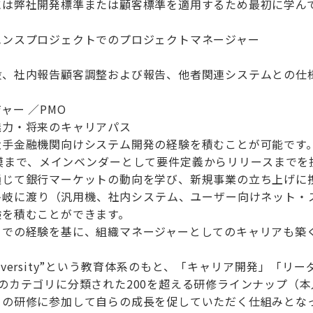
には弊社開発標準または顧客標準を適用するため最初に学ん
ハンスプロジェクトでのプロジェクトマネージャー
般、社内報告顧客調整および報告、他者関連システムとの仕
ャー ／PMO
魅力・将来のキャリアパス
大手金融機関向けシステム開発の経験を積むことが可能です
規模まで、メインベンダーとして要件定義からリリースまでを
通じて銀行マーケットの動向を学び、新規事業の立ち上げに
多岐に渡り（汎用機、社内システム、ユーザー向けネット・
験を積むことができます。
トでの経験を基に、組織マネージャーとしてのキャリアも築
-University”という教育体系のもと、「キャリア開発」
のカテゴリに分類された200を超える研修ラインナップ（
らの研修に参加して自らの成長を促していただく仕組みとな