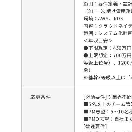
範囲：要件定義・設計
（3）一次請け資産運
環境：AWS、RDS
内容：クラウドネイ
範囲：システム化計画
＜年収目安＞
●下限想定：450万
●上限想定：700万円
等級上位号）、120
象）
※基幹3等級以上は「
応募条件
[必須要件]※業界不
■5名以上のチーム
■PM志望：5～10
■PMO志望：自社ま
[歓迎要件]