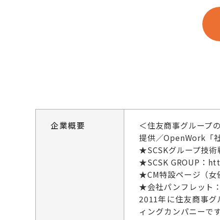
企業概要
＜住友商事グループの
提供／OpenWor
★SCSKグループ技術戦略_技術
★SCSK GROUP：http
★CM特設ページ（女優今田美
★会社パンフレット：https:
2011年に住友商事グ
ィングカンパニーで