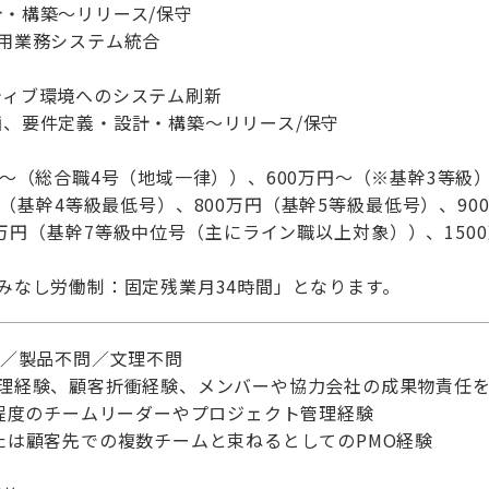
・構築～リリース/保守
用業務システム統合
ティブ環境へのシステム刷新
、要件定義・設計・構築～リリース/保守
円～（総合職4号（地域一律））、600万円～（※基幹3等級
（基幹4等級最低号）、800万円（基幹5等級最低号）、90
0万円（基幹7等級中位号（主にライン職以上対象））、15
みなし労働制：固定残業月34時間」となります。
問／製品不問／文理不問
管理経験、顧客折衝経験、メンバーや協力会社の成果物責任
名程度のチームリーダーやプロジェクト管理経験
たは顧客先での複数チームと束ねるとしてのPMO経験