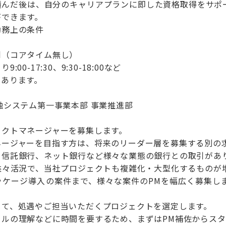
積んだ後は、自分のキャリアプランに即した資格取得をサポ
ができます。
勤務上の条件
制（コアタイム無し）
00-17:30、9:30-18:00など
があります。
融システム第一事業本部 事業推進部
ェクトマネージャーを募集します。
ネージャーを目指す方は、将来のリーダー層を募集する別の
、信託銀行、ネット銀行など様々な業態の銀行との取引があ
益々活況で、当社プロジェクトも複雑化・大型化するものが
パッケージ導入の案件まで、様々な案件のPMを幅広く募集し
じて、処遇やご担当いただくプロジェクトを選定します。
ールの理解などに時間を要するため、まずはPM補佐からスタ