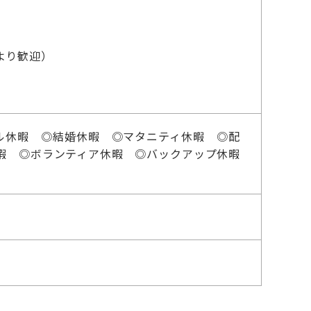
らより歓迎）
ル休暇 ◎結婚休暇 ◎マタニティ休暇 ◎配
暇 ◎ボランティア休暇 ◎バックアップ休暇