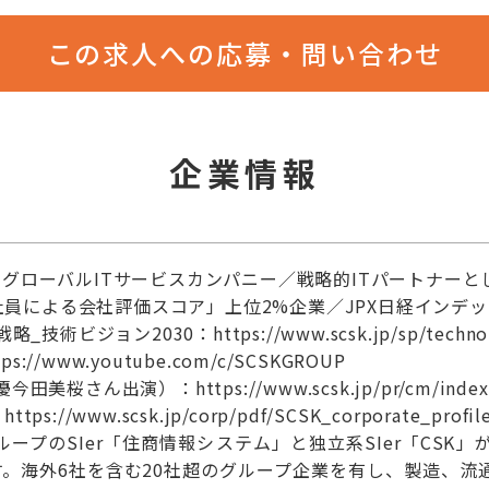
この求人への応募・問い合わせ
企業情報
グローバルITサービスカンパニー／戦略的ITパートナーと
k「社員による会社評価スコア」上位2%企業／JPX日経インデ
ビジョン2030：https://www.scsk.jp/sp/technology_s
s://www.youtube.com/c/SCSKGROUP
桜さん出演）：https://www.scsk.jp/pr/cm/index.
//www.scsk.jp/corp/pdf/SCSK_corporate_profile
ループのSIer「住商情報システム」と独立系SIer「CS
す。海外6社を含む20社超のグループ企業を有し、製造、流