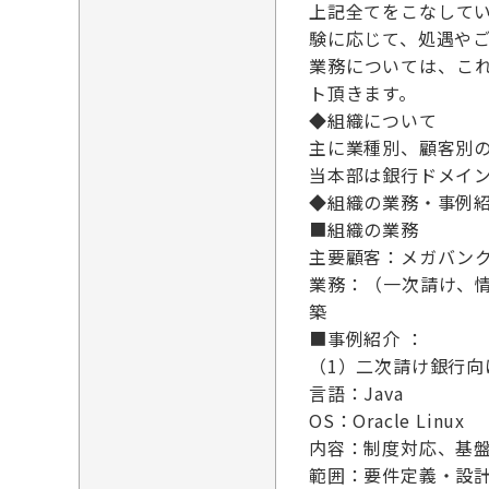
上記全てをこなして
験に応じて、処遇や
業務については、こ
ト頂きます。
◆組織について
主に業種別、顧客別
当本部は銀行ドメイ
◆組織の業務・事例
■組織の業務
主要顧客：メガバン
業務：（一次請け、
築
■事例紹介 ：
（1）二次請け銀行
言語：Java
OS：Oracle Linux
内容：制度対応、基
範囲：要件定義・設計