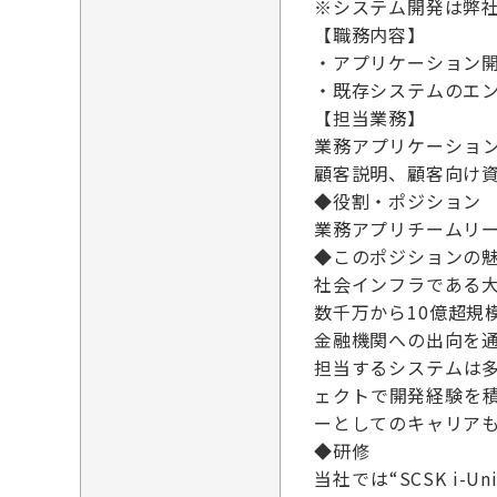
※システム開発は弊
【職務内容】
・アプリケーション
・既存システムのエ
【担当業務】
業務アプリケーショ
顧客説明、顧客向け
◆役割・ポジション
業務アプリチームリ
◆このポジションの
社会インフラである
数千万から10億超
金融機関への出向を
担当するシステムは
ェクトで開発経験を
ーとしてのキャリア
◆研修
当社では“SCSK i