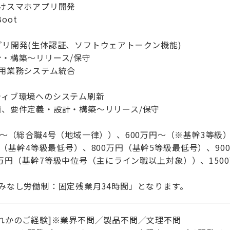
けスマホアプリ開発
Boot
リ開発(生体認証、ソフトウェアトークン機能)
・構築～リリース/保守
用業務システム統合
ティブ環境へのシステム刷新
、要件定義・設計・構築～リリース/保守
円～（総合職4号（地域一律））、600万円～（※基幹3等級
（基幹4等級最低号）、800万円（基幹5等級最低号）、90
0万円（基幹7等級中位号（主にライン職以上対象））、15
みなし労働制：固定残業月34時間」となります。
れかのご経験]※業界不問／製品不問／文理不問