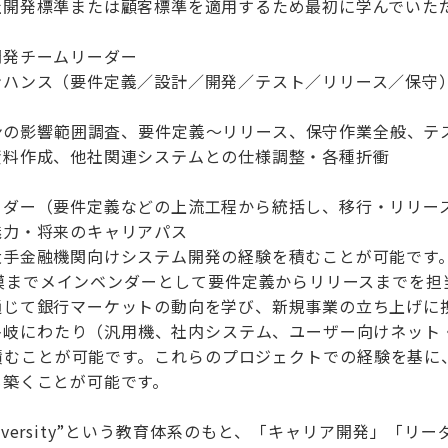
社開発標準または顧客標準を適用するため最初に学んでいた
開発チームリーダー
ンハンス（要件定義／設計／開発／テスト／リリース／保守
ンの影響範囲調査、要件定義～リリース、保守作業全般、テ
資料作成、他社関連システムとの仕様調整・各種折衝
ーダー（要件定義などの上流工程から統括し、移行・リリー
魅力・将来のキャリアパス
大手金融機関向けシステム開発の経験を積むことが可能です
規模までメインベンダーとして要件定義からリリースまでを担
通じて銀行マーケットの動向を学び、新規事業の立ち上げに
多岐にわたり（汎用機、社内システム、ユーザー向けネット
積むことが可能です。これらのプロジェクトでの経験を基に
も築くことが可能です。
-University”という教育体系のもと、「キャリア開発」