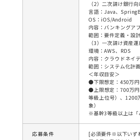
（2）二次請け銀行向
言語：Java、Spring
OS：iOS/Android
内容：バンキングアプ
範囲：要件定義・設計
（3）一次請け資産運
環境：AWS、RDS
内容：クラウドネイ
範囲：システム化計画
＜年収目安＞
●下限想定：450万
●上限想定：700万円
等級上位号）、120
象）
※基幹3等級以上は「
応募条件
[必須要件※以下いず