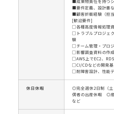
■成果物責任を持つシ
■要件定義、設計書
■顧客折衝経験（担
[歓迎要件]
□各種高度情報処理
□トラブルプロジェ
験
□チーム管理・プロ
□影響調査資料の作
□AWS上でEC2、R
□CI/CDなどの開
□耐障害設計、性能
休日休暇
◎完全週休2日制（
偶者の出産休暇 ◎
など