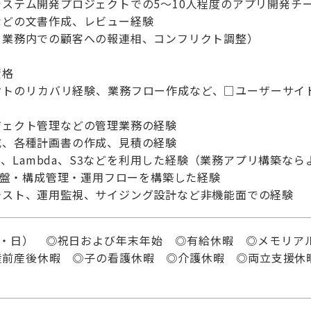
ステム開発プロジェクトでの5～10人程度のアプリ開発チ
などの文書作成、レビュー経験
当業務内での顧客への報連相、コンフリクト調整）
資格
クトのリカバリ経験、業務フロー作成など、□ユーザーサイ
ジェクト管理などの管理業務の経験
成、各種計画書の作成、見積の経験
DS、Lambda、S3などを利用した経験（業務アプリ構築な
発基盤・構成管理・運用フローを構築した経験
テスト、運用監視、サイジング設計など非機能面での経験
土・日） ◎祝日および年末年始 ◎有給休暇 ◎メモリア
産前産後休暇 ◎子の看護休暇 ◎介護休暇 ◎両立支援休