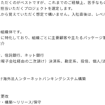
いただくのがベストですが、これまでのご経験上、苦手なも
ご担当いただくプロジェクトを選定します。
れから覚えていただく想定で構いません。入社直後は、レベ
の組織体です。
ンに特化しており、組織ごとに主要顧客や主たるパッケージ
紹介
ク、信託銀行、ネット銀行
情報子会社経由の二次請け）決済系、勘定系、投信、個人/
向け海外法人ンターネットバンキングシステム構築
盤更改
・構築～リリース/保守