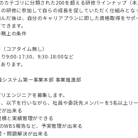
のカテゴリに分類された200を超える研修ラインナップ（
らの研修に参加して自らの成長を促していただく仕組みとな
積んだ後は、自分のキャリアプランに即した資格取得をサポ
ができます。
勤務上の条件
制（コアタイム無し）
00-17:30、9:30-18:00など
があります。
融システム第一事業本部 事業推進部
プリエンジニアを募集します。
は、以下を行いながら、社員や委託先メンバーを5名以上リ
定が出来る
の見積と実績管理ができる
へのWBS報告など、予実管理が出来る
管理・問題解決が出来る