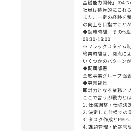
基礎能力開発」の4つ
社員は積極的にこれ
また、一定の経験を
の向上を目指すこと
◆勤務時間／その他
09:30-18:00
※フレックスタイム
終業時間は、拠点により9:
いくつかのパターン
◆配属部署
金融事業グループ 金
◆募集背景
即戦力となる業務ア
ここで言う即戦力と
1. 仕様調整・仕様決
2. 決定した仕様で
3. タスク作成とPM
4. 課題管理・問題