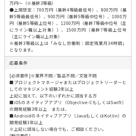
万円～（※基幹3等級）
●上限想定：700万円（基幹4等級最低号）、800万円（基
幹5等級最低号）、900万円（基幹5等級中位号）、1000万
円（基幹5等級上位号）、1200万円（基幹7等級中位号（主
にライン職以上対象））、1500万円（基幹7等級上位号
（主にライン職以上対象）
※基幹3等級以上は「みなし労働制：固定残業月34時間」
となります。
応募条件
[必須要件]※業界不問／製品不問／文理不問
■プロジェクトマネージャまたはプロジェクトリーダーと
してのマネジメント経験2年以上
上記に加えて、以下のいずれかに該当する方
■iOSのネイティブアプリ（Objective-CもしくはSwift）
の開発経験3年以上 または、
■Androidのネイティブアプリ（JavaもしくはKotlin）の
開発経験3年以上
※上記に該当しない場合でも、ご相談ください。
[歓迎要件]