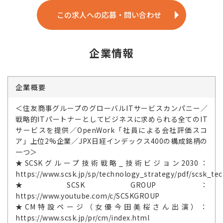
この求人への応募・問い合わせ
企業情報
企業概要
＜住友商事グループのグローバルITサービスカンパニー／
戦略的ITパートナーとしてビジネスに求められる全てのIT
サービスを提供／OpenWork「社員による会社評価スコ
ア」上位2%企業／JPX日経インデックス400の構成銘柄の
一つ＞
★SCSKグループ技術戦略_技術ビジョン2030：
https://www.scsk.jp/sp/technology_strategy/pdf/scsk_tec
★SCSK GROUP：
https://www.youtube.com/c/SCSKGROUP
★CM特設ページ（女優今田美桜さん出演）：
https://www.scsk.jp/pr/cm/index.html