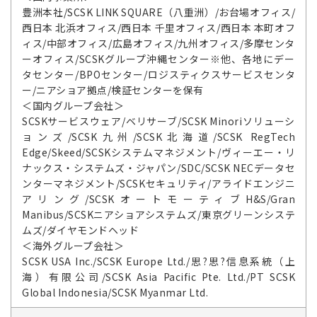
豊洲本社/SCSK LINK SQUARE（八重洲）/お台場オフィス/
西日本 北浜オフィス/西日本 千里オフィス/西日本 本町オフ
ィス/中部オフィス/広島オフィス/九州オフィス/多摩センタ
ーオフィス/SCSKグループ沖縄センター※他、各地にデー
タセンター/BPOセンター/ロジスティクスサービスセンタ
ー/ニアショア拠点/検証センターを保有
＜国内グループ会社＞
SCSKサービスウェア/ベリサーブ/SCSK Minoriソリューシ
ョンズ/SCSK九州/SCSK北海道/SCSK RegTech
Edge/Skeed/SCSKシステムマネジメント/ヴィーエー・リ
ナックス・システムズ・ジャパン/SDC/SCSK NECデータセ
ンターマネジメント/SCSKセキュリティ/アライドエンジニ
アリング/SCSKオートモーティブH&S/Gran
Manibus/SCSKニアショアシステムズ/東京グリーンシステ
ムズ/ダイヤモンドヘッド
＜海外グループ会社＞
SCSK USA Inc./SCSK Europe Ltd./思?思?信息系統（上
海）有限公司/SCSK Asia Pacific Pte. Ltd./PT SCSK
Global Indonesia/SCSK Myanmar Ltd.