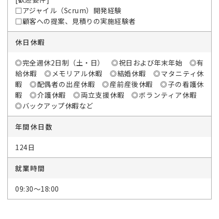
□アジャイル（Scrum）開発経験
□顧客への提案、見積りの実施経験者
休日休暇
◎完全週休2日制（土・日） ◎祝日および年末年始 ◎有
給休暇 ◎メモリアル休暇 ◎結婚休暇 ◎マタニティ休
暇 ◎配偶者の出産休暇 ◎産前産後休暇 ◎子の看護休
暇 ◎介護休暇 ◎両立支援休暇 ◎ボランティア休暇
◎バックアップ休暇など
年間休日数
124日
就業時間
09:30～18:00