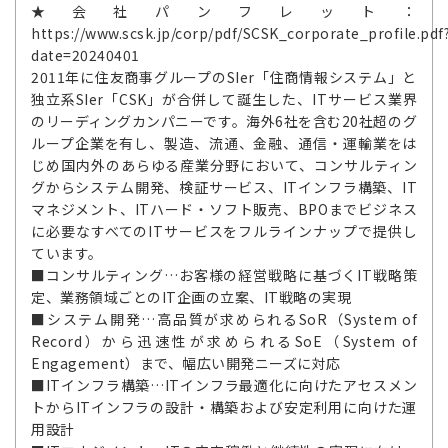
★会社パンフレット：
https://www.scsk.jp/corp/pdf/SCSK_corporate_profile.pdf
date=20240401
2011年に住友商事グループのSIer「住商情報システム」と
独立系SIer「CSK」が合併して誕生した、ITサービス業界
のリーディングカンパニーです。海外6社を含む20社超のグ
ループ企業を有し、製造、流通、金融、通信・運輸業をは
じめ国内外のあらゆる産業分野において、コンサルティン
グからシステム開発、検証サービス、ITインフラ構築、IT
マネジメント、ITハード・ソフト販売、BPOまでビジネス
に必要なすべてのITサービスをフルラインナップで提供し
ています。
■コンサルティング…お客様の経営戦略に基づくIT戦略策
定、業務領域ごとのIT企画の立案、IT戦略の実現
■システム開発…高品質が求められるSoR（System of
Record）から迅速性が求められるSoE（System of
Engagement）まで、幅広い開発ニーズに対応
■ITインフラ構築…ITインフラ最適化に向けたアセスメン
トからITインフラの設計・構築および安定利用に向けた運
用設計