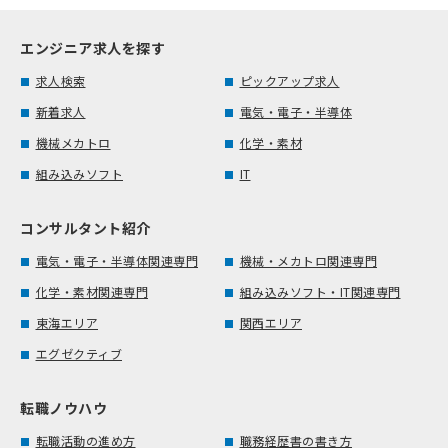
エンジニア求人を探す
求人検索
ピックアップ求人
新着求人
電気・電子・半導体
機械メカトロ
化学・素材
組み込みソフト
IT
コンサルタント紹介
電気・電子・半導体関連専門
機械・メカトロ関連専門
化学・素材関連専門
組み込みソフト・IT関連専門
東海エリア
関西エリア
エグゼクティブ
転職ノウハウ
転職活動の進め方
職務経歴書の書き方