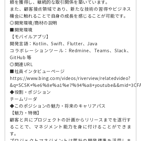
頼を獲得し、継続的な取引関係を築いています。
また、顧客接点領域であり、新たな技術の習得やビジネス
機会に触れることで自身の成長を感じることが可能です。
◎開発環境/商材の説明
■開発環境
【モバイルアプリ】
開発言語：Kotlin、Swift、Flutter、Java
コラボレーションツール：Redmine、Teams、Slack、
GitHub 等
◎関連URL
■社員インタビューページ
https://www.bing.com/videos/riverview/relatedvideo?
&q=SCSK+%e6%8e%a1%e7%94%a8+youtube&&mid=3CFA
◆役割・ポジション
チームリーダ
◆このポジションの魅力・将来のキャリアパス
【魅力・特徴】
顧客と共にプロジェクトの計画からリリースまでを遂行す
ることで、マネジメント能力を身に付けることができま
す。
プロジェクトマネジメントは弊社の開発標準を活用しま