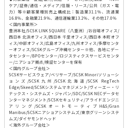
ケア/証券/通信・メディア/信販・リース/公共（ガス・電
力）等※顧客業種別売上構成比：製造業31.1％、流通業
16.8％、金融業21.9％、通信運輸業13.2％、その他17.0％
＜国内事業所＞
豊洲本社/SCSK LINK SQUARE（八重洲）/お台場オフィス/
西日本 北浜オフィス/西日本 千里オフィス/西日本 本町オフ
ィス/中部オフィス/広島オフィス/九州オフィス/多摩センタ
ーオフィス/SCSKグループ沖縄センター※他、各地にデー
タセンター/BPOセンター/ロジスティクスサービスセンタ
ー/ニアショア拠点/検証センターを保有
＜国内グループ会社＞
SCSKサービスウェア/ベリサーブ/SCSK Minoriソリューシ
ョンズ/SCSK九州/SCSK北海道/SCSK RegTech
Edge/Skeed/SCSKシステムマネジメント/ヴィーエー・リ
ナックス・システムズ・ジャパン/SDC/SCSK NECデータセ
ンターマネジメント/SCSKセキュリティ/アライドエンジニ
アリング/SCSKオートモーティブH&S/Gran
Manibus/SCSKニアショアシステムズ/東京グリーンシステ
ムズ/ダイヤモンドヘッド
＜海外グループ会社＞