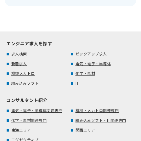
エンジニア求人を探す
求人検索
ピックアップ求人
新着求人
電気・電子・半導体
機械メカトロ
化学・素材
組み込みソフト
IT
コンサルタント紹介
電気・電子・半導体関連専門
機械・メカトロ関連専門
化学・素材関連専門
組み込みソフト・IT関連専門
東海エリア
関西エリア
エグゼクティブ