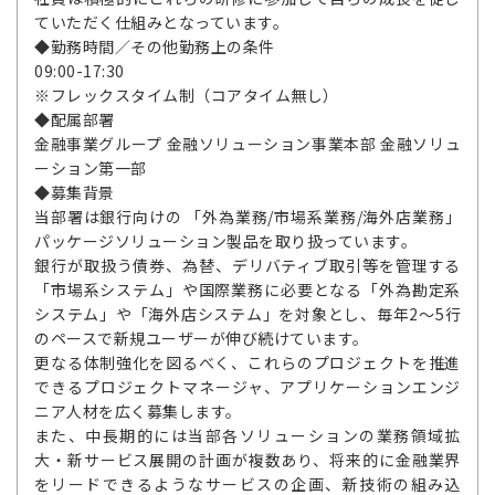
ていただく仕組みとなっています。
◆勤務時間／その他勤務上の条件
09:00-17:30
※フレックスタイム制（コアタイム無し）
◆配属部署
金融事業グループ 金融ソリューション事業本部 金融ソリュ
ーション第一部
◆募集背景
当部署は銀行向けの 「外為業務/市場系業務/海外店業務」
パッケージソリューション製品を取り扱っています。
銀行が取扱う債券、為替、デリバティブ取引等を管理する
「市場系システム」や国際業務に必要となる「外為勘定系
システム」や「海外店システム」を対象とし、毎年2～5行
のペースで新規ユーザーが伸び続けています。
更なる体制強化を図るべく、これらのプロジェクトを推進
できるプロジェクトマネージャ、アプリケーションエンジ
ニア人材を広く募集します。
また、中長期的には当部各ソリューションの業務領域拡
大・新サービス展開の計画が複数あり、将来的に金融業界
をリードできるようなサービスの企画、新技術の組み込