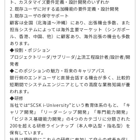
ト、カスタマイズ要件定義・設計開発のいずれか
2. 既存ユーザに対する追加機能の要件定義・設計開発
3. 既存ユーザの保守サポート
顧客は全国（北海道～沖縄）にあり、出張機会多数、また
担当システムによっては海外主要マーケット（シンガポー
ル、香港、中国、他）に顧客あり、海外出張の機会も多数
あります。
◆役割・ポジション
プロジェクトリーダ/サブリーダ/上流工程設計者/設計者/開
発者
◆このポジションの魅力・将来のキャリアパス
銀行側のエンドユーザと直接会話する機会が多く、比較的
短期間でシステムエンジニアとしての高度な業務知識が養
われます。
◆研修
当社では“SCSK i-University”という教育体系のもと、「キ
ャリア開発」「リーダーシップ開発」「専門能力開発」
「ビジネス基礎能力開発」の4つのカテゴリに分類された
200を超える研修ラインナップ（本人申込型・指名型）を
保有しています。
社員は積極的にこれらの研修に参加して自らの成長を促し