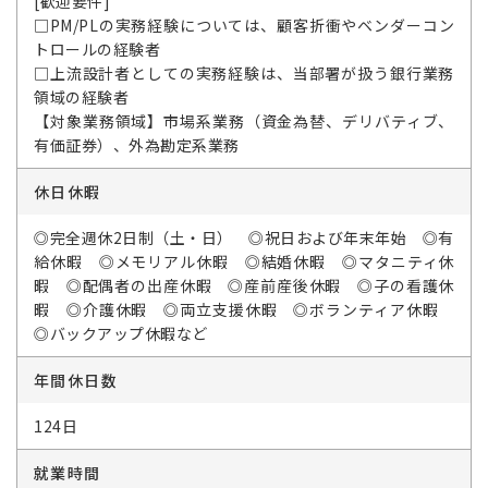
[歓迎要件]
□PM/PLの実務経験については、顧客折衝やベンダーコン
トロールの経験者
□上流設計者としての実務経験は、当部署が扱う銀行業務
領域の経験者
【対象業務領域】市場系業務（資金為替、デリバティブ、
有価証券）、外為勘定系業務
休日休暇
◎完全週休2日制（土・日） ◎祝日および年末年始 ◎有
給休暇 ◎メモリアル休暇 ◎結婚休暇 ◎マタニティ休
暇 ◎配偶者の出産休暇 ◎産前産後休暇 ◎子の看護休
暇 ◎介護休暇 ◎両立支援休暇 ◎ボランティア休暇
◎バックアップ休暇など
年間休日数
124日
就業時間