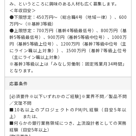
み、というところに興味のある人材も広く募集します。
＜年収目安＞
●下限想定：450万円～（総合職4号（地域一律））、600
万円～（※基幹3等級）
●上限想定：700万円（基幹4等級最低号）、800万円（基
幹5等級最低号）、900万円（基幹5等級中位号）、1000万
円（基幹5等級上位号）、1200万円（基幹7等級中位号（主
にライン職以上対象））、1500万円（基幹7等級上位号
（主にライン職以上対象）
※基幹3等級以上は「みなし労働制：固定残業月34時間」
となります。
応募条件
[必須要件※以下いずれかのご経験]※業界不問／製品不問
／文理不問
■10名以上のプロジェクトのPM/PL経験（目安5年以
上） または、
■何らかの銀行業務領域につき、上流設計者としての実務
経験（目安5年以上）