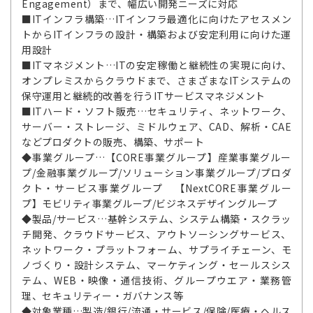
Engagement）まで、幅広い開発ニーズに対応
■ITインフラ構築…ITインフラ最適化に向けたアセスメン
トからITインフラの設計・構築および安定利用に向けた運
用設計
■ITマネジメント…ITの安定稼働と継続性の実現に向け、
オンプレミスからクラウドまで、さまざまなITシステムの
保守運用と継続的改善を行うITサービスマネジメント
■ITハード・ソフト販売…セキュリティ、ネットワーク、
サーバー・ストレージ、ミドルウェア、CAD、解析・CAE
などプロダクトの販売、構築、サポート
◆事業グループ…【CORE事業グループ】産業事業グルー
プ/金融事業グループ/ソリューション事業グループ/プロダ
クト・サービス事業グループ 【NextCORE事業グルー
プ】モビリティ事業グループ/ビジネスデザイングループ
◆製品/サービス…基幹システム、システム構築・スクラッ
チ開発、クラウドサービス、アウトソーシングサービス、
ネットワーク・プラットフォーム、サプライチェーン、モ
ノづくり・設計システム、マーケティング・セールスシス
テム、WEB・映像・通信技術、グループウエア・業務管
理、セキュリティー・ガバナンス等
◆対象業種…製造/銀行/流通・サービス/保険/医療・ヘルス