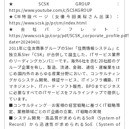
★SCSK GROUP：
https://www.youtube.com/c/SCSKGROUP
★CM特設ページ（女優今田美桜さん出演）：
https://www.scsk.jp/pr/cm/index.html
★会社パンフレット：
https://www.scsk.jp/corp/pdf/SCSK_corporate_profile.pdf
date=20240401
2011年に住友商事グループのSIer「住商情報システム」と
独立系SIer「CSK」が合併して誕生した、ITサービス業界
のリーディングカンパニーです。海外6社を含む20社超のグ
ループ企業を有し、製造、流通、金融、通信・運輸業をは
じめ国内外のあらゆる産業分野において、コンサルティン
グからシステム開発、検証サービス、ITインフラ構築、IT
マネジメント、ITハード・ソフト販売、BPOまでビジネス
に必要なすべてのITサービスをフルラインナップで提供し
ています。
■コンサルティング…お客様の経営戦略に基づくIT戦略策
定、業務領域ごとのIT企画の立案、IT戦略の実現
■システム開発…高品質が求められるSoR（System of
Record）から迅速性が求められるSoE（System of