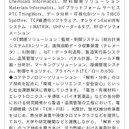
Chemicals Informatics、材料開発ソリューション
Materials Informatics、IoTプラットフォーム サービス
PTC ThingWorx、データ分析・可視化BIツール TIBCO
Spotfire、TCP最適化ソフトウェア、オンラインExcel共有
システム i-MATRIX、UHFリーダー&タグ、RFIDインフォ
メーション
・OT関連ソリューション：監視・制御システム（総合計装
システムEXシリーズ、遠隔自動データ収集装置（テレメー
タ）、AI制御）、IoT・データ利活用、製造実行系システ
ム、品質管理ソリューション、パネル計器、フィールド機
器・分析計、マーキングソリューション、設備管理システ
ム、制御セキュリティ、プライベートLTE／ローカル5G
◆コアテクノロジーソリューション…「解析・分析」のコ
ア技術を起点に「環境・レジリエンス・安全安心」といっ
た社会課題解決に貢献していきます。「電池・先端材料・
エレクトロニクス・半導体・バイオ医薬品」などの各分野
における研究開発から製造・品質管理の工程において、電
子顕微鏡（SEM・TEM・FIB）、光度計、蛍光X線分析装置
をはじめ、熱分析装置や液体クロマトグラフなどを提供し
ており、大学や研究機関などと連携しながら、「解析・分
析」のコア技術を磨きあげ、注力市場における専用計測・