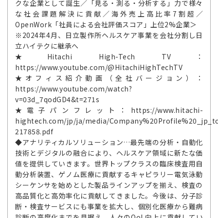
クな企業として誕生／「見る・測る・分析する」力で様々
な社会課題解決に貢献／海外売上高比率7割超／
OpenWork「社員による会社評価スコア」上位2%企業＞
※2024年4月、日立製作所ヘルスケア事業を会社分割し日
立ハイテクに継承へ
★Hitachi High-Tech TV：
https://www.youtube.com/@HitachiHighTechTV
★オフィス紹介動画（全社バージョン）：
https://www.youtube.com/watch?
v=03d_7qodGD4&t=271s
★電子パンフレット：https://www.hitachi-
hightech.com/jp/ja/media/Company%20Profile%20_jp_t
217858.pdf
◆アナリティカルソリューション…最先端の分析・自動化
技術とデジタルの融合により、ヘルスケア領域に新たな価
値を提供していきます。世界トップクラスの臨床検査用自
動分析装置、ゲノム医療に貢献するキャピラリー電気泳動
シーケンサを始めとした製品ラインアップを揃え、検査の
高品質化と高効率化に貢献してきました。今後は、分子診
断・検査サービスにも事業を拡大し、個別化医療から難病
診断の高度化までを見据え、人々のQoL向上に貢献してい