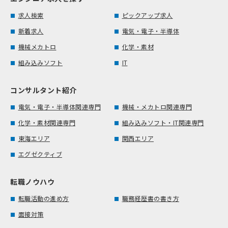
求人検索
ピックアップ求人
新着求人
電気・電子・半導体
機械メカトロ
化学・素材
組み込みソフト
IT
コンサルタント紹介
電気・電子・半導体関連専門
機械・メカトロ関連専門
化学・素材関連専門
組み込みソフト・IT関連専門
東海エリア
関西エリア
エグゼクティブ
転職ノウハウ
転職活動の進め方
職務経歴書の書き方
面接対策