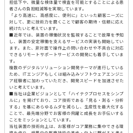
担低下や、微量な検体量で検査を可能とすることによる患
者さんの負担軽減等を実現しています。
「より高速に、高感度に、便利に」といった顧客ニーズに
対して、更に技術力を磨くことで顧客の期待・信頼に応え
続けたいと考えています。
■近年では、装置の稼働状況を監視することで故障を予知
し、装置の安定稼働を支えるサービスの実装も開始してい
ます。また、非対面で操作上の問い合わせや不具合に対応
できるリモートサポートサービスの開発にも着手していま
す。
複数のデジタルソリューション開発テーマが進行している
ため、ITエンジアもしくは組み込みソフトウェアエンジニ
ア経験者に加わっていただき、開発スピードを加速させた
いと考えています。
■当社は企業ビジョンとして「ハイテクプロセスをシンプ
ルに」を掲げており、コア技術である「見る・測る・分析
する」を基にあらゆるムダを減らし、生産性を最大化する
ことで、最先端分野でお客様の飛躍と成長をお手伝いする
ことをミッションとしています。
当社装置の技術向上は、お客様がコア業務に集中できる環
境を作り、世界中の医療技術の進歩・向上に繋がると考え