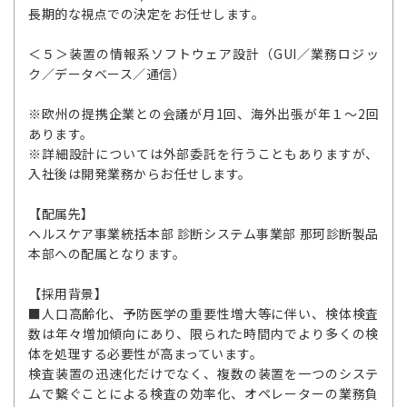
長期的な視点での決定をお任せします。
＜５＞装置の情報系ソフトウェア設計（GUI／業務ロジッ
ク／データベース／通信）
※欧州の提携企業との会議が月1回、海外出張が年１～2回
あります。
※詳細設計については外部委託を行うこともありますが、
入社後は開発業務からお任せします。
【配属先】
ヘルスケア事業統括本部 診断システム事業部 那珂診断製品
本部への配属となります。
【採用背景】
■人口高齢化、予防医学の重要性増大等に伴い、検体検査
数は年々増加傾向にあり、限られた時間内でより多くの検
体を処理する必要性が高まっています。
検査装置の迅速化だけでなく、複数の装置を一つのシステ
ムで繋ぐことによる検査の効率化、オペレーターの業務負