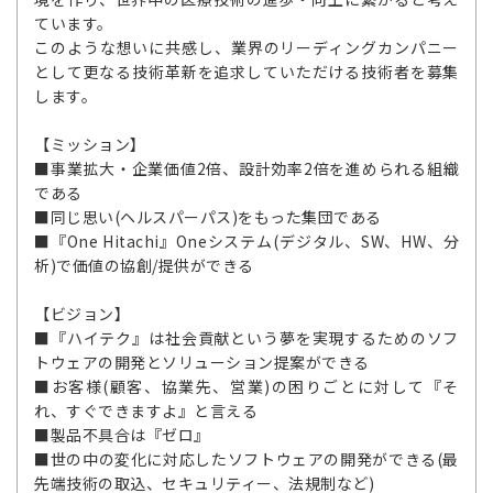
ています。
このような想いに共感し、業界のリーディングカンパニー
として更なる技術革新を追求していただける技術者を募集
します。
【ミッション】
■事業拡大・企業価値2倍、設計効率2倍を進められる組織
である
■同じ思い(ヘルスパーパス)をもった集団である
■『One Hitachi』Oneシステム(デジタル、SW、HW、分
析)で価値の協創/提供ができる
【ビジョン】
■『ハイテク』は社会貢献という夢を実現するためのソフ
トウェアの開発とソリューション提案ができる
■お客様(顧客、協業先、営業)の困りごとに対して『そ
れ、すぐできますよ』と言える
■製品不具合は『ゼロ』
■世の中の変化に対応したソフトウェアの開発ができる(最
先端技術の取込、セキュリティー、法規制など)