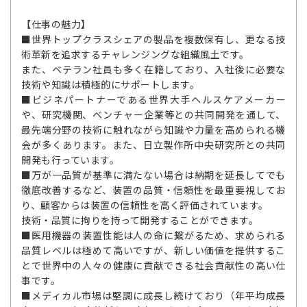
【仕事の魅力】
■世界トップクラスシェアの製品を複数保有し、更なる技
術革新を追求するチャレンジングな組織風土です。
また、ベテラン社員も多く在籍しており、入社後に必要な
技術や知識は積極的にサポートします。
■ビジネパートナーである世界大手ヘルスケアメーカー
や、研究機関、ベンチャー企業等との共同開発を通して、
最先端分野の技術に触れながら知識や力量を高められる機
会が多くあります。また、日立製作所中央研究所との共同
開発も行っています。
■万が一品質が基準に満たない場合は納期を延長してでも
徹底改善するなど、装置の品質・信頼性を最重要視してお
り、顧客からは装置の信頼性を高く評価されています。
技術・品質に拘りを持って開発することができます。
■医用機器の装置性能は人の命に繋がるため、求められる
品質レベルは極めて高いですが、新しい価値を提供するこ
とで世界中の人々の健康に貢献できる社会貢献性の高い仕
事です。
■メディカル市場は堅調に成長し続けており（年平均成長