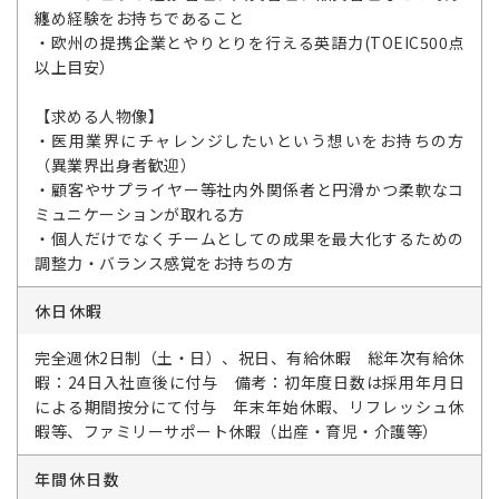
纏め経験をお持ちであること
・欧州の提携企業とやりとりを行える英語力(TOEIC500点
以上目安）
【求める人物像】
・医用業界にチャレンジしたいという想いをお持ちの方
（異業界出身者歓迎）
・顧客やサプライヤー等社内外関係者と円滑かつ柔軟なコ
ミュニケーションが取れる方
・個人だけでなくチームとしての成果を最大化するための
調整力・バランス感覚をお持ちの方
休日休暇
完全週休2日制（土・日）、祝日、有給休暇 総年次有給休
暇：24日入社直後に付与 備考：初年度日数は採用年月日
による期間按分にて付与 年末年始休暇、リフレッシュ休
暇等、ファミリーサポート休暇（出産・育児・介護等）
年間休日数