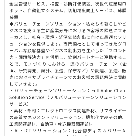
金型管理サービス、検査・診断評価装置、次世代産業用ロ
ボット、自動組立システム、切削精度向上サービス、薄膜
装置
◆バリューチェーンソリューション…私たちの暮らしやビ
ジネスを支える主に産業分野におけるお客様の課題にフォ
ーカスし、社会・環境・経済価値創出に向けた最適なソリ
ューションを提供します。専門商社として培ってきたグロ
ーバルな顧客基盤やビジネス創出力を生かした「フロント
力・課題解決力」を活用し、協創パートナーと連携するこ
とで、モノづくりにおける一連のバリューチェーン（企
画、研究開発、設計、製造、保守など）や調達、製造、販
売におけるサプライチェーンでのお客様の課題解決に貢献
していきます。
・バリューチェーンソリューション：Full Value Chain
Solution Service（フルバリューチェーンソリューション
サービス）
・素材・部材：エレクトロニクス関連部材、サプライヤー
の品質マネジメントソリューション、機能化学品その他、
工業関連部材、自動車・輸送機器関連部材
・AI・ICTソリューション：化合物ディスカバリーAI