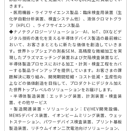
きます。
・医用機器・ライフサイエンス製品：臨床検査用装置（生
化学自動分析装置、検査システム他）、液体クロマトグラ
フ（HPLC）、ライフサイエンス製品
◆ナノテクノロジーソリューション…AI、IoT、DXなどデ
ジタル技術の進化を支える半導体デバイス製造の最前線に
おいて、お客さまとともに新たな価値を創造していきま
す。世界トップシェアの測長SEM、高精度な微細加工を実
現したプラズマエッチング装置および欠陥検査装置など、
半導体製造プロセスにおける加工・計測・検査工程をカバ
ーする製品ラインアップを提供しています。お客さまの課
題解決に取り組み、開発期間短縮・コスト低減・生産性向
上などの価値創造を目指して、プロダクトにデジタル加え
た世界トップレベルのソリューションをお届けします。
・半導体製造装置：エッチング装置、計測装置・検査装
置、その他サービス
・製造関連装置・ソリューション：EV/HEV開発設備、
MEMSデバイス装置、イオンビームミリング装置、ウェッ
トステーション、パワーデバイス検査装置、プリント基板
製造装置、リチウムイオン二次電池向けソリューション、