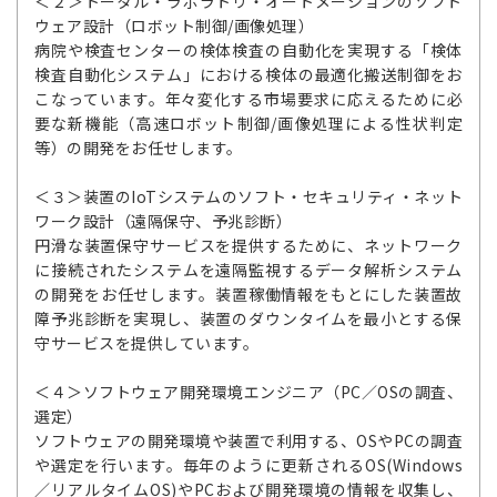
＜２＞トータル・ラボラトリ・オートメーションのソフト
ウェア設計（ロボット制御/画像処理）
病院や検査センターの検体検査の自動化を実現する「検体
検査自動化システム」における検体の最適化搬送制御をお
こなっています。年々変化する市場要求に応えるために必
要な新機能（高速ロボット制御/画像処理による性状判定
等）の開発をお任せします。
＜３＞装置のIoTシステムのソフト・セキュリティ・ネット
ワーク設計（遠隔保守、予兆診断）
円滑な装置保守サービスを提供するために、ネットワーク
に接続されたシステムを遠隔監視するデータ解析システム
の開発をお任せします。装置稼働情報をもとにした装置故
障予兆診断を実現し、装置のダウンタイムを最小とする保
守サービスを提供しています。
＜４＞ソフトウェア開発環境エンジニア（PC／OSの調査、
選定）
ソフトウェアの開発環境や装置で利用する、OSやPCの調査
や選定を行います。毎年のように更新されるOS(Windows
／リアルタイムOS)やPCおよび開発環境の情報を収集し、