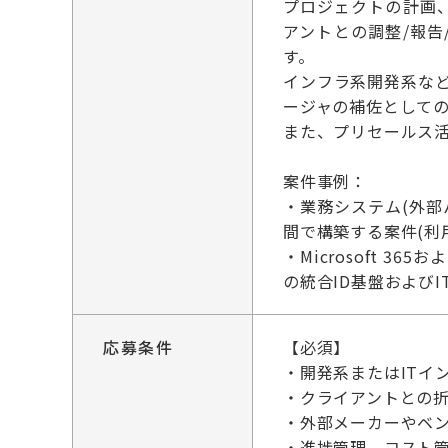
プロジェクトの計画
アントとの調整/報
す。
インフラ系開発系な
ージャの補佐として
また、プリセールス
案件事例：
・業務システム(外
間で構築する案件(利用
・Microsoft 3
の統合ID基盤およびI
応募条件
【必須】
・開発系またはITイ
・クライアントとの
・外部メーカーやベ
・進捗管理、コスト