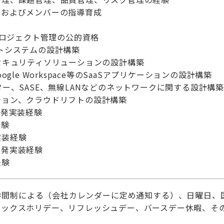
グおよびメンバーの指導育成
のプロジェクト管理の公的資格
トシステムの設計構築
セキュリティソリューションの設計構築
、Google Workspace等のSaaSアプリケーションの設計構築
ター、SASE、無線LANなどのネットワークに関する設計構築
ション、クラウドリフトの設計構築
開発実装経験
経験
実装経験
開発実装経験
経験
時間制による（会社カレンダーに定め通知する）、日曜日、
レックスホリデー、リフレッシュデー、バースデー休暇、そ