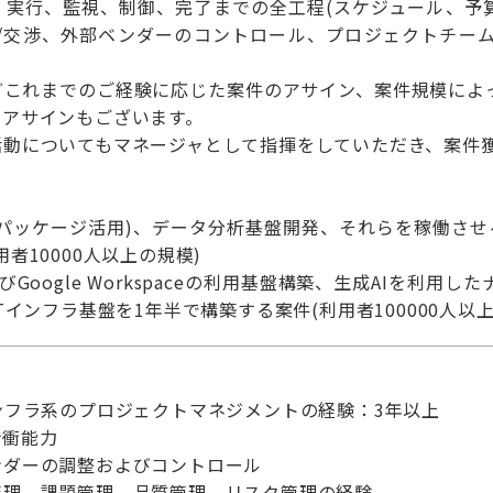
、実行、監視、制御、完了までの全工程(スケジュール、予算
告/交渉、外部ベンダーのコントロール、プロジェクトチー
どこれまでのご経験に応じた案件のアサイン、案件規模によ
のアサインもございます。
活動についてもマネージャとして指揮をしていただき、案件
部パッケージ活用)、データ分析基盤開発、それらを稼働させ
者10000人以上の規模)
65およびGoogle Workspaceの利用基盤構築、生成AI
Tインフラ基盤を1年半で構築する案件(利用者100000人以
ンフラ系のプロジェクトマネジメントの経験：3年以上
折衝能力
ンダーの調整およびコントロール
管理、課題管理、品質管理、リスク管理の経験