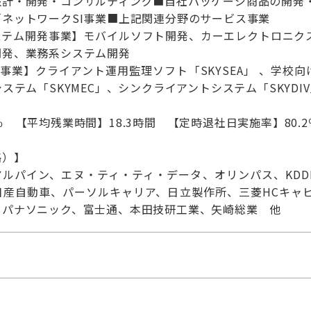
設計・開発・コンサルティング■自社パッケージ商品の開発
ネットワークSI事業■上記関連分野のサービス事業
ステム開発事業】モバイルソフト開発、カーエレクトロニク
開発、業務系システム開発
ン事業】クライアント運用監理ソフト「SKYSEA」 、学校向
ステム「SKYMEC」、シンクライアントシステム「SKYDI
 【平均残業時間】18.3時間 【定時退社日実施率】80.2
略）】
ルパイン、エヌ・ティ・ティ・データ、オリンパス、KDDI
日産自動車、パーソルキャリア、日立製作所、三菱HCキャ
、パナソニック、富士通、本田技研工業、矢崎総業 他