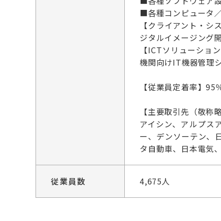
■各種ソフトウェア
■各種コンピュータ／
【クライアント・シ
ジタルイメージング
【ICTソリューショ
機関向けIT機器管理シ
【従業員定着率】95％
【主要取引先（敬称
アイシン、アルプスア
ー、デンソーテン、
タ自動車、日本電気
従業員数
4,675人