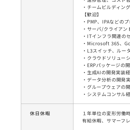
・チームビルディン
【歓迎】
・PMP、IPAなど
・サーバ/クライアン
・ITインフラ関連の
・Microsoft 365
・L3スイッチ、ルー
・クラウドソリュー
・ERPパッケージの
・生成AIの開発実装
・データ分析の開発
・グループウェアの
・システムコンサル
休日休暇
１年単位の変形労働
有給休暇、サマーフ