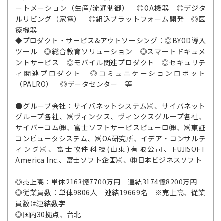
ートメーション（生産/流通制御） ◎OA機器 ◎デジタ
ルリビング（家電） ◎組込プラットフォーム開発 ◎医
療機器
◆プロダクト・サービス&アウトソーシング：◎BYOD導入
ツール ◎総合教育ソリューション ◎スマートドキュメ
ントサービス ◎モバイル関連プロダクト ◎セキュリテ
ィ関連プロダクト ◎コミュニケーションロボット
（PALRO） ◎データセンター 等
●グループ会社：サイバネットシステム㈱、サイバネット
グループ各社、㈱ヴィンクス、ヴィンクスグループ各社、
サイバーコム㈱、富士ソフトサービスビューロ㈱、㈱東証
コンピュータシステム、㈱OA研究所、イデア・コンサルテ
ィング㈱、富士軟件科技(山東)有限公司、FUJISOFT
America Inc.、富士ソフト企画㈱、㈱日本ビジネスソフト
◎売上高：単体2163憶7700万円 連結3174憶8200万円
◎従業員数：単体9806人 連結19669名 ※売上高、従業
員数は連結数字
◎国内30拠点、台北