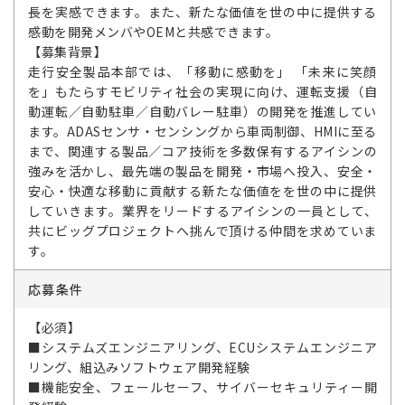
長を実感できます。また、新たな価値を世の中に提供する
感動を開発メンバやOEMと共感できます。
【募集背景】
走行安全製品本部では、「移動に感動を」 「未来に笑顔
を」もたらすモビリティ社会の実現に向け、運転支援（自
動運転／自動駐車／自動バレー駐車）の開発を推進してい
ます。ADASセンサ・センシングから車両制御、HMIに至る
まで、関連する製品／コア技術を多数保有するアイシンの
強みを活かし、最先端の製品を開発・市場へ投入、安全・
安心・快適な移動に貢献する新たな価値をを世の中に提供
していきます。業界をリードするアイシンの一員として、
共にビッグプロジェクトへ挑んで頂ける仲間を求めていま
す。
応募条件
【必須】
■システムズエンジニアリング、ECUシステムエンジニア
リング、組込みソフトウェア開発経験
■機能安全、フェールセーフ、サイバーセキュリティー開