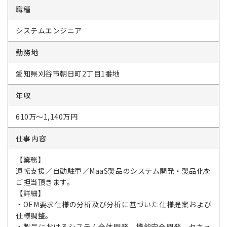
職種
システムエンジニア
勤務地
愛知県刈谷市朝日町2丁目1番地
年収
610万～1,140万円
仕事内容
【業務】
運転支援／自動駐車／MaaS製品のシステム開発・製品化を
ご担当頂きます。
【詳細】
・OEM要求仕様の分析及び分析に基づいた仕様提案および
仕様調整。
・製品におけるシステム全体開発、機能安全開発、セキュ