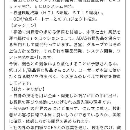
リティ開発、ＥＣＵシステム開発。
・検証環境構築（ＨＩＬＳ環境、ＳＩＬＳ環境）。
・OEM/協業パートナーとのプロジェクト推進。
【ミッション】
「移動に消費者の求める価値を付加し、未来社会に笑顔を
運べ続ける」をミッションとして、ADAS各種製品を保有す
る部門として開発行っています。各室、グループではその
上位方針を受け、それぞれの製品開発、システム開発、ソ
フト開発を牽引します。
今後、競合との競争はより激化することが予想される中、
低コスト/高品質な製品はもとより、ユーザーが本当に使い
たくなる製品を作るべく、システムのレベルで検討を推進
しています。
【魅力・やりがい】
・自身の技術を用い企画・開発した商品が世の中に出せ、
お客様の喜びや感動につなげられる最先端の現場です。
・部品設計の世界のみにとどまらず、クルマに載せ、技術
者がお客様目線で本当に良いものができているのか、実際
に確認・体感しながら開発を進められます。
・社内外の専門家やOEMとの協業を通じ、技術を広げ、成