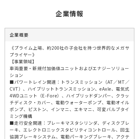
企業情報
企業概要
《プライム上場、約200社の子会社を持つ世界的なメガサ
プライヤー》
【事業領域】
車両重要・新規付加価値ユニットおよびエナジーソリュー
ション
■パワートレイン関連：トランスミッション（AT／MT／
CVT）、ハイブリットトランスミッション、eAxle、電気式
4WDユニット（E-Fore）、ハイブリッドダンパー、クラッ
チディスク・カバー、電動ウォーターポンプ、電動オイル
ポンプ、ピストン、インマニ、エキマニ、可変バルブタイ
ミング機構
■走行安全関連：ブレーキマスタシリンダ、ディスクブレ
ーキ、エレクトロニックスタビリティコントロール、回生
協調ブレーキシステム、電動パーキングブレーキ、アクテ