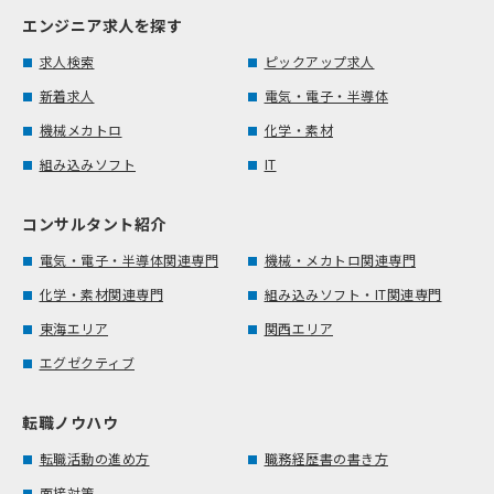
エンジニア求人を探す
求人検索
ピックアップ求人
新着求人
電気・電子・半導体
機械メカトロ
化学・素材
組み込みソフト
IT
コンサルタント紹介
電気・電子・半導体関連専門
機械・メカトロ関連専門
化学・素材関連専門
組み込みソフト・IT関連専門
東海エリア
関西エリア
エグゼクティブ
転職ノウハウ
転職活動の進め方
職務経歴書の書き方
面接対策