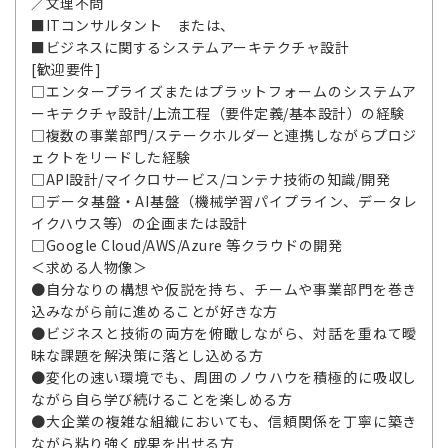
／文理不問
■ITコンサルタント または、
■ビジネスに関するシステムアーキテクチャ設計
[歓迎要件]
□エンタープライズまたはプラットフォームのシステムア
ーキテクチャ設計/上流工程（要件定義/基本設計）の経験
□複数の事業部門/ステークホルダーと連携しながらプロジ
ェクトをリードした経験
□API設計/マイクロサービス/コンテナ技術の知識/開発
□データ基盤・AI基盤（機械学習パイプライン、データレ
イクハウス等）の企画または設計
□Google Cloud/AWS/Azure 等クラウドの開発
＜求める人物像＞
●自分なりの構想や仮説を持ち、チームや事業部門を巻き
込みながら前に進めることが好きな方
●ビジネスと技術の両方を俯瞰しながら、対話を重ねて曖
昧な課題を解決策に落とし込める方
●変化の速い環境でも、周囲のノウハウを積極的に吸収し
ながら自ら学び続けることを楽しめる方
●大企業の複雑な組織においても、信頼関係を丁寧に築き
ながら粘り強く成果を出せる方