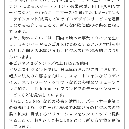
ランドによるスマートフォン・携帯電話、FTTH/CATVサ
ービスなど）を中心に、コマース/金融/エネルギー/エンタ
ーテインメント/教育などのライフデザインサービスを連携
しながら拡充することで、新たな体験価値の提供を目指し
ています。
また、海外においては、国内で培った事業ノウハウを生か
し、ミャンマーやモンゴルをはじめとするアジア地域を中
心とした個人のお客さま向けビジネスにも積極的に取り組
んでいます。
◆ビジネスセグメント／売上1兆5279億円
ビジネスセグメントでは、日本国内および海外において、
幅広い法人のお客さま向けに、スマートフォンなどのデバ
イス、ネットワーク・クラウドなどの多様なソリューショ
ンに加え、「Telehouse」ブランドでのデータセンターサ
ービスなどを提供しています。
さらに、5GやIoTなどの技術を活用し、パートナー企業と
の連携により、グローバル規模でお客さまのビジネスの発
展・拡大に貢献するソリューションをワンストップで提供
することで、お客さまと共にDXを通じて新たな価値を創造
しています。