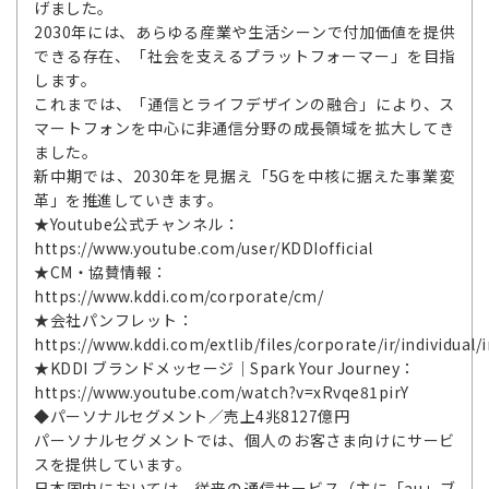
げました。
2030年には、あらゆる産業や生活シーンで付加価値を提供
できる存在、「社会を支えるプラットフォーマー」を目指
します。
これまでは、「通信とライフデザインの融合」により、ス
マートフォンを中心に非通信分野の成長領域を拡大してき
ました。
新中期では、2030年を見据え「5Gを中核に据えた事業変
革」を推進していきます。
★Youtube公式チャンネル：
https://www.youtube.com/user/KDDIofficial
★CM・協賛情報：
https://www.kddi.com/corporate/cm/
★会社パンフレット：
https://www.kddi.com/extlib/files/corporate/ir/individual/
★KDDI ブランドメッセージ｜Spark Your Journey：
https://www.youtube.com/watch?v=xRvqe81pirY
◆パーソナルセグメント／売上4兆8127億円
パーソナルセグメントでは、個人のお客さま向けにサービ
スを提供しています。
日本国内においては、従来の通信サービス（主に「au」ブ