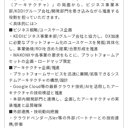
（アーキテクチャ）」の両面から、ビジネス事業本
部/KDDIグループ会社/開発部門を巻き込みながら推進する
役割を担っていただきます。
＜具体的には＞
■ビジネス戦略/ユースケース企画
・KDDIビジネス事業本部/グループ会社と協力し、DX加速
に必要なプラットフォーム化のユースケースを発掘/具体化
し、事業価値/ROIを含めた提案/合意形成を推進
・WAKONXや各事業の要求をもとに、プラットフォームア
セットの企画・ロードマップ策定
■アーキテクチャ企画/推進
・プラットフォームサービスを迅速に展開/拡張できるシス
テムアーキテクチャの構想/設計
・Google Cloud等の最新クラウド技術/AIを活用したアー
キテクチャの技術検証と推進
・本部内開発部門と連携し、企画したアーキテクチャの実
装推進と品質確保
■外部連携・技術動向把握
・クラウドベンダー/SIer等の外部パートナーとの技術連
携/折衝