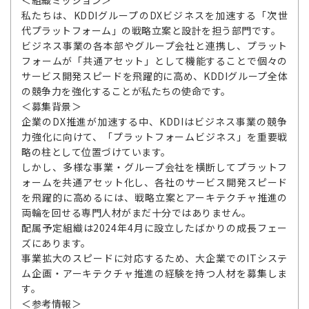
＜組織ミッション＞
私たちは、KDDIグループのDXビジネスを加速する「次世
代プラットフォーム」の戦略立案と設計を担う部門です。
ビジネス事業の各本部やグループ会社と連携し、プラット
フォームが「共通アセット」として機能することで個々の
サービス開発スピードを飛躍的に高め、KDDIグループ全体
の競争力を強化することが私たちの使命です。
＜募集背景＞
企業のDX推進が加速する中、KDDIはビジネス事業の競争
力強化に向けて、「プラットフォームビジネス」を重要戦
略の柱として位置づけています。
しかし、多様な事業・グループ会社を横断してプラットフ
ォームを共通アセット化し、各社のサービス開発スピード
を飛躍的に高めるには、戦略立案とアーキテクチャ推進の
両輪を回せる専門人材がまだ十分ではありません。
配属予定組織は2024年4月に設立したばかりの成長フェー
ズにあります。
事業拡大のスピードに対応するため、大企業でのITシステ
ム企画・アーキテクチャ推進の経験を持つ人材を募集しま
す。
＜参考情報＞