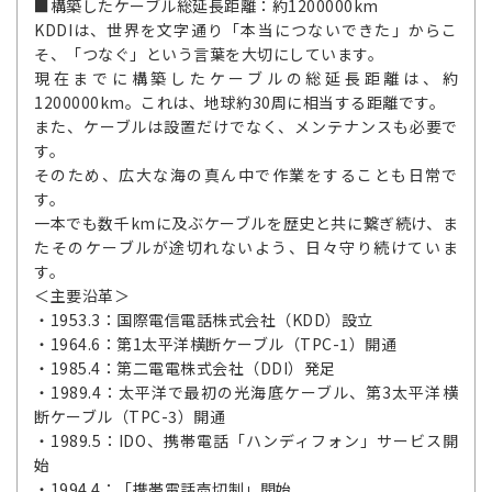
■構築したケーブル総延長距離：約1200000km
KDDIは、世界を文字通り「本当につないできた」からこ
そ、「つなぐ」という言葉を大切にしています。
現在までに構築したケーブルの総延長距離は、約
1200000km。これは、地球約30周に相当する距離です。
また、ケーブルは設置だけでなく、メンテナンスも必要で
す。
そのため、広大な海の真ん中で作業をすることも日常で
す。
一本でも数千kmに及ぶケーブルを歴史と共に繋ぎ続け、ま
たそのケーブルが途切れないよう、日々守り続けていま
す。
＜主要沿革＞
・1953.3：国際電信電話株式会社（KDD）設立
・1964.6：第1太平洋横断ケーブル（TPC-1）開通
・1985.4：第二電電株式会社（DDI）発足
・1989.4：太平洋で最初の光海底ケーブル、第3太平洋横
断ケーブル（TPC-3）開通
・1989.5：IDO、携帯電話「ハンディフォン」サービス開
始
・1994.4：「携帯電話売切制」開始