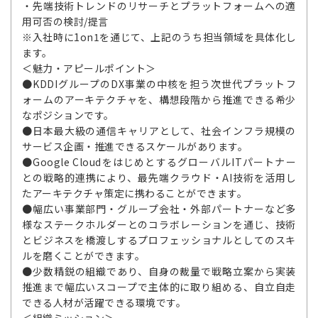
・先端技術トレンドのリサーチとプラットフォームへの適
用可否の検討/提言
※入社時に1on1を通じて、上記のうち担当領域を具体化し
ます。
＜魅力・アピールポイント＞
●KDDIグループのDX事業の中核を担う次世代プラットフ
ォームのアーキテクチャを、構想段階から推進できる希少
なポジションです。
●日本最大級の通信キャリアとして、社会インフラ規模の
サービス企画・推進できるスケールがあります。
●Google CloudをはじめとするグローバルITパートナー
との戦略的連携により、最先端クラウド・AI技術を活用し
たアーキテクチャ策定に携わることができます。
●幅広い事業部門・グループ会社・外部パートナーなど多
様なステークホルダーとのコラボレーションを通じ、技術
とビジネスを橋渡しするプロフェッショナルとしてのスキ
ルを磨くことができます。
●少数精鋭の組織であり、自身の裁量で戦略立案から実装
推進まで幅広いスコープで主体的に取り組める、自立自走
できる人材が活躍できる環境です。