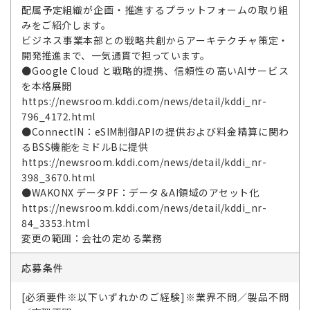
配属予定組織が企画・推進するプラットフォームの取り組
みをご紹介します。
ビジネス事業本部との戦略共創からアーキテクチャ策定・
開発推進まで、一気通貫で担っています。
●Google Cloud と戦略的提携、信頼性の高いAIサービス
を本格展開
https://newsroom.kddi.com/news/detail/kddi_nr-
796_4172.html
●ConnectIN：eSIM制御APIの提供および料金精算に関わ
るBSS機能をミドルBに提供
https://newsroom.kddi.com/news/detail/kddi_nr-
398_3670.html
●WAKONX データPF：データ＆AI領域のアセット化
https://newsroom.kddi.com/news/detail/kddi_nr-
84_3353.html
変更の範囲：会社の定める業務
応募条件
[必須要件※以下いずれかのご経験]※業界不問／製品不問