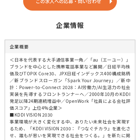
この求人への応募・問い合わせ
企業情報
企業概要
＜日本を代表する大手通信事業一角／「au（エーユー）」
ブランドを中心とした携帯電話事業など展開／日経平均株
価及びTOPIX Core30、JPX日経インデックス400構成銘柄
／新ブランドスローガン「Spark Your Journey」／新中
計：Power-to-Connect 2028：AI労働力/AI生活力の社会
実装を先導するフロントランナーへ／2000年10月のKDDI
発足以降24期連続増益中／OpenWork「社員による会社評
価スコア」上位4%企業＞
■KDDI VISION 2030
事業環境が大きく変化する中、ありたい未来社会を実現す
るため、「KDDI VISION 2030：『つなぐチカラ』を進化さ
せ、誰もが思いを実現できる社会をつくる。」を新たに掲