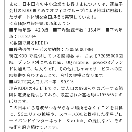
また、日本国内の中小企業のお客さまについては、連結子
会社のKDDIまとめてオフィスグループによる地域に密着し
たサポート体制を全国規模で実現しています。
＜有価証券報告書2025年より＞
■平均年齢：42.0歳 ■平均勤続年数：16.4年 ■平均年
収：1018万円
＜数図で見るKDDI＞
■移動通信サービス契約数：72055000回線
現在KDDIで提供している回線数は、およそ72055000回
線。ブランド別に見るとau、UQ mobile、povoの3ブラン
ドに加えて、法人やIoT、その他にもmvnoサービスへの回
線提供を合わせることで、合計の規模となります。
■4GLTE実人口カバー率：99.9%
現在KDDIの4G LTEでは、実人口の99.9%をカバーする範
囲に電波を提供しており、設置された基地局は195565にの
ぼります。
この日本から電波がつながらない場所をなくすことを目標
に、5Gエリアの拡張や、スペースX社と提携した衛星ブロ
ードバンドインターネット「Starlink」の提供など、その
技術を磨き続けています。