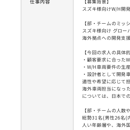
仕事内容
【募集背景】
スズキ様向けW/H開
【部・チームのミッ
スズキ様向け グロー
海外拠点への開発支
【今回の求人の具体
・顧客要求に合ったW
・W/H車両要件の生
・設計者として開発車
適性や希望に応じて
海外車両担当になっ
については、日本での
【部・チームの人数
総勢31名(男性26名
人い年齢層や、海外