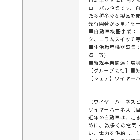
自動車を人体に例え
ローバル企業です。
た多種多彩な製品を
先行開発から量産を
■自動車機器事業：ワ
タ、コラムスイッチ等
■生活環境機器事業：
器 等)
■新規事業関連：環境
【グループ会社】■
【シェア】ワイヤー
【ワイヤーハーネス
ワイヤーハーネス（
近年の自動車は、走
めに、数多くの電気
い、電力を供給し、信