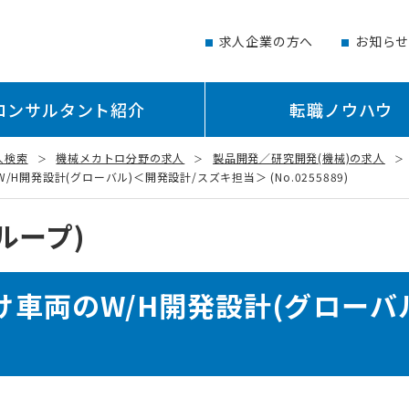
求人企業の方へ
お知ら
コンサルタント紹介
転職ノウハウ
人検索
機械メカトロ分野の求人
製品開発／研究開発(機械)の求人
開発設計(グローバル)＜開発設計/スズキ担当＞ (No.0255889)
ループ)
車両のW/H開発設計(グローバ