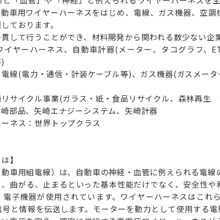
ると「血管」や「神経」と例えられるワイヤーハーネスを主
自動車用ワイヤーハーネスをはじめ、電線、ガス機器、空調
開しております。
一貫して行うことができ、材料開発から関われる数少ない企
イヤーハーネス、自動車計器(メーター、タコグラフ、ET
)
電線(電力・通信・計装ケーブル等)、ガス機器(ガスメータ
リサイクル事業(ガラス・紙・食品リサイクル、森林再生 
矢崎部品、矢崎エナジーシステム、矢崎計器
ハーネス：世界トップクラス
とは】
自動車用組電線）は、自動車の神経・血管に例えられる電線
る、曲がる、止まるといった基本性能だけでなく、安全性や
・電子機器が使用されています。ワイヤーハーネスはこれ
号と情報を伝送します。モーターを動力として使用する電動化