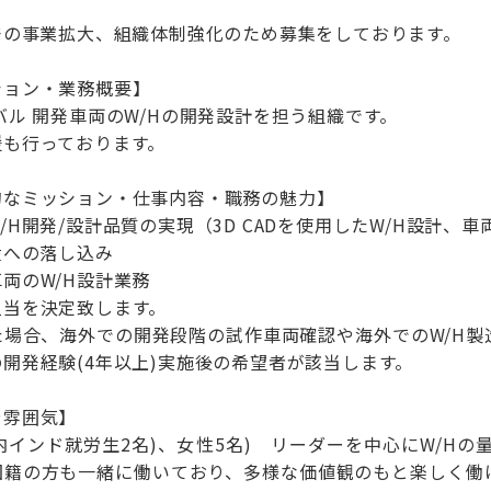
発の事業拡大、組織体制強化のため募集をしております。
ション・業務概要】
バル 開発車両のW/Hの開発設計を担う組織です。
援も行っております。
的なミッション・仕事内容・職務の魅力】
/H開発/設計品質の実現（3D CADを使用したW/H設計、
産への落し込み
両のW/H設計業務
担当を決定致します。
た場合、海外での開発段階の試作車両確認や海外でのW/H製
開発経験(4年以上)実施後の希望者が該当します。
や雰囲気】
(内インド就労生2名)、女性5名) リーダーを中心にW/H
国籍の方も一緒に働いており、多様な価値観のもと楽しく働