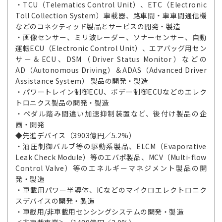
・TCU（Telematics Control Unit）、ETC（Electronic
Toll Collection System）車載器、路車間・車車間通信機
などのコネクティッド製品とサービスの開発・製造
・画像センサー、ミリ波レーダー、ソナーセンサー、自動
運転ECU（Electronic Control Unit）、エアバッグ用セン
サー＆ECU、DSM（Driver Status Monitor）などの
AD（Autonomous Driving）＆ADAS（Advanced Driver
Assistance System） 製品の開発・製造
・パワートレイン制御ECU、ボデー制御ECUなどのエレク
トロニクス製品の開発・製造
・ペダル踏み間違い加速抑制装置など、後付け製品の企
画・開発
◆先進デバイス（3903億円／5.2%）
・油圧制御バルブ等の駆動系製品、ELCM（Evaporative
Leak Check Module）等のエバポ製品、MCV（Multi-flow
Control Valve）等のエネルギーマネジメント製品の開
発・製造
・車載用パワー半導体、ICなどのマイクロエレクトロニク
スデバイスの開発・製造
・車載用/非車載用センシングシステムの開発・製造