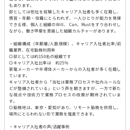
もあります。
部としては他社を経験したキャリア入社者も多く在籍し、
慣習・年齢・役職にとらわれず、一人ひとりが能力を発揮
できる様、個人と組織のWill、 Can、Mustをすり合わせし
ながら、働き甲斐を意識した組織カルチャーがあります。
・組織構成（年齢層/人数規模）、キャリア入社者比率/前
職業界、在宅勤務利用率
◎部としては約150名の組織です
◎キャリア入社比率は 約25％
家電メーカーや半導体メーカーからの入社者が多く在籍し
ています。
キャリア入社者から「当社は業務プロセスや社内ルールな
どが整備されている」という声を聞きますが、一方で新た
な視点や技術力で業務プロセスの改廃が期待されていま
す。
◎勤務地は、東京・愛知があり、リモート勤務を併用し、
場所にとらわれない形で業務を推進できます。
・キャリア入社者の声/活躍事例