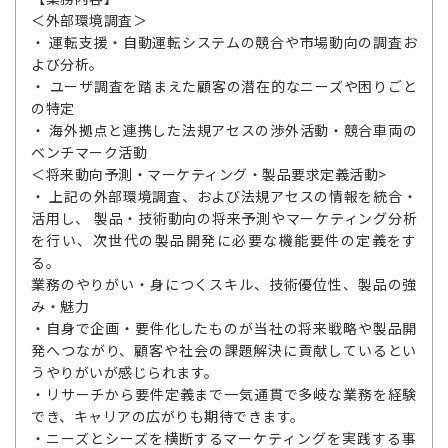
＜外部環境調査＞
・ 運転支援・自動運転システムの競合や市場動向の調査お
よび分析。
・ ユーザ調査を踏まえた顧客の潜在的なニーズや困りごと
の特定
・ 海外拠点と連携した法規アセスの渉外活動・競合車両の
ベンチマーク活動
＜将来動向予測・マーケティング・製品要求定義活動>
・ 上記の外部環境調査、および法規アセスの情報を統合・
活用し、 製品・技術動向の将来予測やマーケティング分析
を行い、次世代の製品開発に必要な機能要件の定義をす
る。
業務のやりがい・身につくスキル、技術優位性、製品の強
み・魅力
・自身で企画・要件化したものが当社の将来戦略や製品開
発へつながり、顧客や社会の課題解決に貢献しているとい
うやりがいが感じられます。
・リサーチから要件定義まで一気通貫で多岐な業務を経験
でき、キャリアの広がりも期待できます。
・ニーズとシーズを横断するマーケティングを実践する事