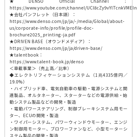
★DENSO Official Channel：
https://www.youtube.com/channel/UCl8cZy9vYlTcnkVMEI
★会社パンフレット（日本語）：
https://www.denso.com/jp/ja/-/media/Global/about-
us/corporate-info/profile/profile-doc-
brochure2025_printing-ja.pdf
★DRIVEN BASE（オウンドメディア）：
https://www.denso.com/jp/ja/driven-base/
★talentbook：
https://www.talent-book.jp/denso
＜車載事業＞（売上高／比率）
◆エレクトリフィケーションシステム（1兆4335億円／
19.0%）
・ハイブリッド車、電気自動車の駆動・電源システムと関
連製品、オルタネーター、スターターなどの電源供給・始
動システム製品などの開発・製造
・電動パワーステアリング、制御ブレーキシステム用モー
ター、ECUの開発・製造
・ワイパーシステム、パワーウィンドウモーター、エンジ
ン制御用モーター、ブロワーファンなど、小型モーターシ
ステム製品の開発・製造