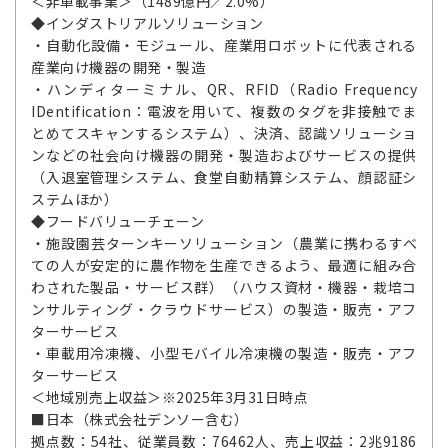
＜非車載事業＞（1489億円／2.0%）
◆インダストリアルソリューション
・自動化設備・モジュール、産業用ロボットに代表される
産業向け機器の開発・製造
・ハンディターミナル、QR、RFID（Radio Frequency
IDentification：電波を用いて、複数のタグを非接触でま
とめてスキャンするシステム）、決済、認識ソリューショ
ンなどの社会向け機器の開発・製造およびサービスの提供
（入退室管理システム、食堂自動精算システム、顔認証シ
ステムほか）
◆フードバリューチェーン
・施設園芸ターンキーソリューション（農業に携わるすべ
ての人が安定的に農作物を生産できるよう、最適に組み合
わされた製品・サービス群）（ハウス資材・機器・栽培コ
ンサルティング・クラウドサービス）の製造・販売・アフ
ターサービス
・車載用冷凍機、小型モバイル冷凍機の製造・販売・アフ
ターサービス
＜地域別売上収益＞※2025年3月31日時点
■日本（株式会社デンソー含む）
拠点数：54社、従業員数：76462人、売上収益：2兆9186