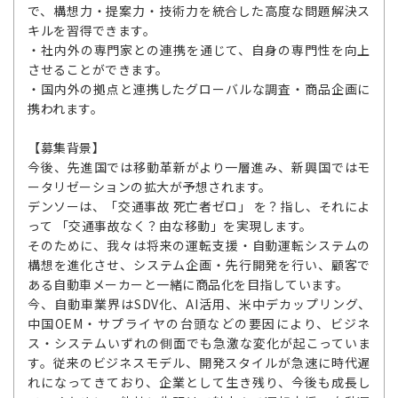
で、構想力・提案力・技術力を統合した高度な問題解決ス
キルを習得できます。
・社内外の専門家との連携を通じて、自身の専門性を向上
させることができます。
・国内外の拠点と連携したグローバルな調査・商品企画に
携われます。
【募集背景】
今後、先進国では移動革新がより一層進み、新興国ではモ
ータリゼーションの拡大が予想されます。
デンソーは、「交通事故 死亡者ゼロ」 を？指し、それによ
って 「交通事故なく？由な移動」を実現します。
そのために、我々は将来の運転支援・自動運転システムの
構想を進化させ、システム企画・先行開発を行い、顧客で
ある自動車メーカーと一緒に商品化を目指しています。
今、自動車業界はSDV化、AI活用、米中デカップリング、
中国OEM・サプライヤの台頭などの要因により、ビジネ
ス・システムいずれの側面でも急激な変化が起こっていま
す。従来のビジネスモデル、開発スタイルが急速に時代遅
れになってきており、企業として生き残り、今後も成長し