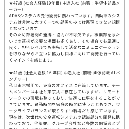
★47歳 (社会人経験19年目) 中途入社 (前職：半導体部品メ
ーカー）
ADASシステムの先行開発に携わっています。自動車のシス
テムは非常に大きく一つの部署のみでは実現できない規模
となっています。
そのため部署間の連携・協力が不可欠です。事業部をまた
いでの連携が必要な場面も多くあり、その場合でも風通し
良く、担当レベルでも率先して活発なコミュニケーション
を取りながらお互いに協力し目標に向けて開発を行ってい
くマインドを感じます。
★41歳 (社会人経験 16 年目) 中途入社 (前職: 画像認識 AI ベ
ンチャー)
私は東京採用で、東京のオフィスに在籍しています。チー
ムメンバーは本社と東京共に存在していますが、リモート
ワークでの環境も整っており、快適に仕事をすることがで
きています。通勤時間を家庭の時間に使うこともでき、ワ
ークライフバランスが取りやすい職場だと感じています。
現在は、次世代の安全運転システムの認識部分の開発に携
わっており、他部署、グループ会社など多数の関係者とプ