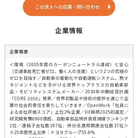
この求人への応募・問い合わせ
企業情報
企業概要
＜環境（2035年度のカーボンニュートラル達成）と安心
（交通事故死亡者ゼロ、働く人の支援）という2つの究極の
ゼロを目指す／自動車の電動化や自動運転システム、熱マ
ネジメントなどを手がける世界トップクラスの自動車部
品・モビリティシステムメーカー／2030年中期経営計画
「CORE 2030」発表／世界初製品や技術の提供を通じて企
業の社会的責任を果たしていきます／OpenWork「社員に
よる会社評価スコア」上位2%企業／DX銘柄2025初選定／
研究開発費6900億超、自動車部品特許資産規模ランキング
1位／連結子会社数187社、持分法適用関連会社数37社＞
※25年度売上比率：トヨタグループ55.6%