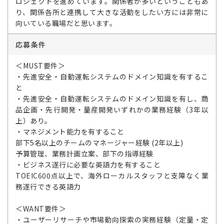
ロジェクトを進めています。関係者が多いということもあ
り、関係各所と連携して大きな活動をしたい方には非常に
向いている職場だと思います。
応募条件
＜MUST要件＞
・先進安全・自動運転システムのドメイン知識を有するこ
と
・先進安全・自動運転システムのドメイン知識を有し、商
品企画・先行開発・量産開発いずれかの業務経験（3年以
上）あり。
・マネジメント能力を有すること
部下5名以上のチームのマネージャー経験 (2年以上)
予算管理、業務計画立案、部下の指導経験
・ビジネス遂行に必要な英語力を有すること
TOEIC600点以上で、海外ローカルスタッフと支障なく業
務遂行できる英語力
＜WANT要件＞
・ユーザーリサーチや市場動向探索の実務経験（定量・定