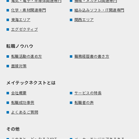
電気・電子・半導体関連専門
機械・メカトロ関連専門
化学・素材関連専門
組み込みソフト・IT関連専門
東海エリア
関西エリア
エグゼクティブ
転職ノウハウ
転職活動の進め方
職務経歴書の書き方
面接対策
メイテックネクストとは
会社概要
サービスの特長
転職成功事例
転職者の声
よくあるご質問
その他
このあと、ど～なる？KYT
メーカーエンジニアあるある