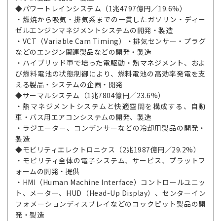
◆パワートレインシステム（1兆4797億円／19.6%）
・燃焼から吸気・排気系までの一貫したガソリン・ディー
ゼルエンジンマネジメントシステムの開発・製造
・VCT（Variable Cam Timing）・排気センサー・プラグ
などのエンジン関連製品などの開発・製造
・ハイブリッド車で培った電駆動・熱マネジメント、およ
び燃料電池の状態制御により、燃料電池の高効率発電を支
える製品・システムの企画・開発
◆サーマルシステム（1兆7804億円／23.6%）
・熱マネジメントシステムと快適空間を構成する、自動
車・バス用エアコンシステムの開発、製造
・ラジエーター、コンデンサーなどの冷却用製品の開発・
製造
◆モビリティエレクトロニクス（2兆1987億円／29.2%）
・モビリティ全体の電子システム、サービス、プラットフ
ォームの開発・提供
・HMI（Human Machine Interface）コントロールユニッ
ト、メーター、HUD（Head-Up Display）、センターイン
フォメーションディスプレイなどのコックピット製品の開
発・製造