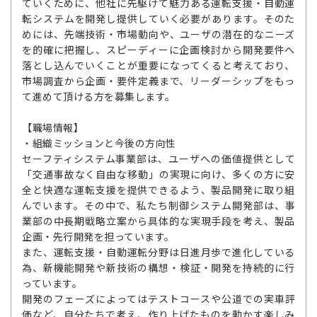
ていくために、他社に先駆けて魅力ある運転支援・自動運
転システムを開発し提供していく必要があります。そのた
めには、先端技術・市場動向や、ユーザの潜在的なニーズ
を的確に把握し、スピーディーに企画検討から開発要件へ
落とし込んでいくことが重要になってくると考えており、
市場調査から企画・要件定義まで、リーダーシップをもっ
て進めて頂ける方を募集します。
【職場情報】
・組織ミッションと今後の方向性
セーフティシステム事業部は、ユーザへの価値提供として
「交通事故なく自由な移動」の実現に向け、多くの方に安
全と快適な運転支援を提供できるよう、製品開発に取り組
んでいます。その中で、私たち制御システム開発部は、事
業部の中長期戦略立案から具体的な実現手段を考え、製品
企画・先行開発を担っています。
また、運転支援・自動運転分野は日進月歩で進化している
為、新機能開発や新技術の構想・検証・開発を持続的に行
っています。
開発のフェーズによってはテストコースや公道での実車評
価など、自分たちで考え、作り上げたものを動かす楽しみ