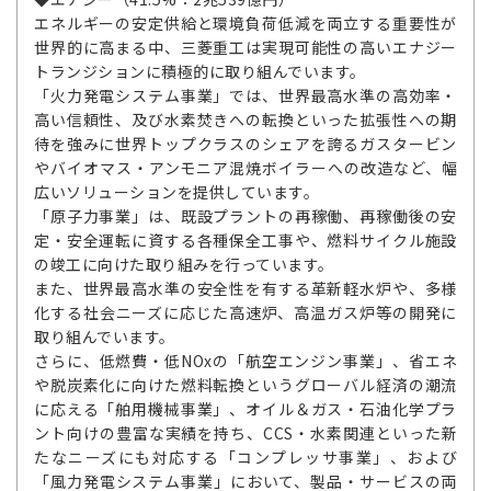
エネルギーの安定供給と環境負荷低減を両立する重要性が
世界的に高まる中、三菱重工は実現可能性の高いエナジー
トランジションに積極的に取り組んでいます。
「火力発電システム事業」では、世界最高水準の高効率・
高い信頼性、及び水素焚きへの転換といった拡張性への期
待を強みに世界トップクラスのシェアを誇るガスタービン
やバイオマス・アンモニア混焼ボイラーへの改造など、幅
広いソリューションを提供しています。
「原子力事業」は、既設プラントの再稼働、再稼働後の安
定・安全運転に資する各種保全工事や、燃料サイクル施設
の竣工に向けた取り組みを行っています。
また、世界最高水準の安全性を有する革新軽水炉や、多様
化する社会ニーズに応じた高速炉、高温ガス炉等の開発に
取り組んでいます。
さらに、低燃費・低NOxの「航空エンジン事業」、省エネ
や脱炭素化に向けた燃料転換というグローバル経済の潮流
に応える「舶用機械事業」、オイル＆ガス・石油化学プラ
ント向けの豊富な実績を持ち、CCS・水素関連といった新
たなニーズにも対応する「コンプレッサ事業」、および
「風力発電システム事業」において、製品・サービスの両