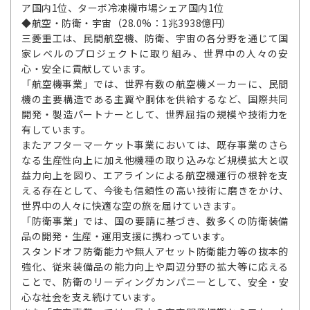
ア国内1位、ターボ冷凍機市場シェア国内1位
◆航空・防衛・宇宙（28.0%：1兆3938億円）
三菱重工は、民間航空機、防衛、宇宙の各分野を通じて国
家レベルのプロジェクトに取り組み、世界中の人々の安
心・安全に貢献しています。
「航空機事業」では、世界有数の航空機メーカーに、民間
機の主要構造である主翼や胴体を供給するなど、国際共同
開発・製造パートナーとして、世界屈指の規模や技術力を
有しています。
またアフターマーケット事業においては、既存事業のさら
なる生産性向上に加え他機種の取り込みなど規模拡大と収
益力向上を図り、エアラインによる航空機運行の根幹を支
える存在として、今後も信頼性の高い技術に磨きをかけ、
世界中の人々に快適な空の旅を届けていきます。
「防衛事業」では、国の要請に基づき、数多くの防衛装備
品の開発・生産・運用支援に携わっています。
スタンドオフ防衛能力や無人アセット防衛能力等の抜本的
強化、従来装備品の能力向上や周辺分野の拡大等に応える
ことで、防衛のリーディングカンパニーとして、安全・安
心な社会を支え続けています。