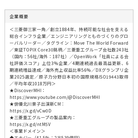
企業概要
＜三菱御三家一角／創立1884年、持続可能な社会を支える
総合インフラ企業／エンジニアリングとものづくりのグロ
ーバルリーダー／タグライン：Move The World Forward
／東証TOPIX Core30銘柄／三菱重工グループ会社数243社
（国内：56社/海外：187社）／OpenWork「社員による会
社評価スコア」上位3%企業／4期連続過去最高益更新、6
期連続増益達成／海外売上収益比率56%／DXグランプリ企
業2025選定／原子力分野日本初の国際規格ISO19443取得
／平均年収1018万円＞
★DiscoverMHI：
https://www.youtube.com/@DiscoverMHI
★俳優北川景子出演新CM：
https://x.gd/vCw0D
★三菱重工グループの製品案内：
https://x.gd/ntM5V
＜事業ドメイン＞
◆エナジー（41.5%：2兆539億円）