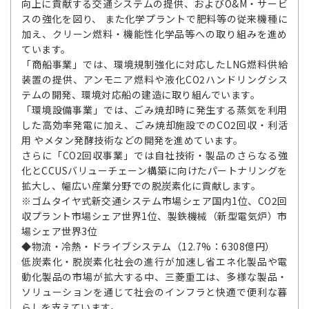
向上に貢献する交通システムの提供、およびO&M・サービ
スの強化を図り、 また化学プラントで肥料等の従来機種に
加え、クリーン燃料・機能性化学品等への取り組みを進め
ています。
「商船事業」では、環境規制強化に対応したLNG燃料供給
装置の提供、アンモニア燃料や液化CO2ハンドリングシス
テムの開発、環境対応船の建造に取り組んでいます。
「環境設備事業」では、ごみ焼却時に発生する蒸気を利用
した高効率発電に加え、ごみ焼却施設でのCO2回収・利活
用 やメタン発酵技術などの開発を進めています。
さらに「CO2回収事業」では自社技術・製品のさらなる強
化とCCUSバリューチェーン構築に向けたパートナリングを
拡大し、幅広い産業分野での脱炭素化に貢献します。
※ゴムタイヤ式新交通システム市場シェア国内1位、CO2回
収プラント市場シェア世界1位、製鉄機械（新型電気炉）市
場シェア世界3位
◆物流・冷熱・ドライブシステム（12.7%：6308億円）
低炭素化・脱炭素化社会の進行が加速し省エネ化製品や電
動化製品の市場が拡大する中、三菱重工は、多様な製品・
ソリューションを通じて社会のインフラと快適で便利な暮
らしを支えています。