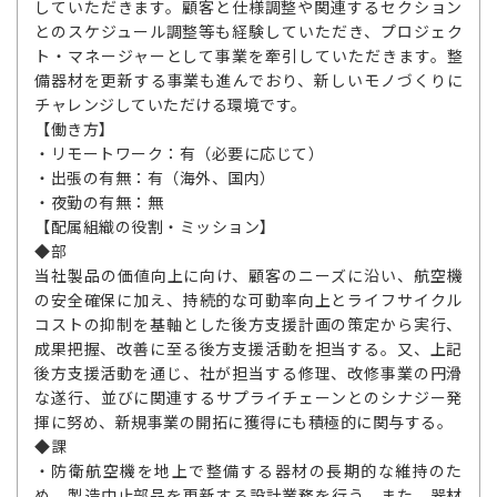
していただきます。顧客と仕様調整や関連するセクション
とのスケジュール調整等も経験していただき、プロジェク
ト・マネージャーとして事業を牽引していただきます。整
備器材を更新する事業も進んでおり、新しいモノづくりに
チャレンジしていただける環境です。
【働き方】
・リモートワーク：有（必要に応じて）
・出張の有無：有（海外、国内）
・夜勤の有無：無
【配属組織の役割・ミッション】
◆部
当社製品の価値向上に向け、顧客のニーズに沿い、航空機
の安全確保に加え、持続的な可動率向上とライフサイクル
コストの抑制を基軸とした後方支援計画の策定から実行、
成果把握、改善に至る後方支援活動を担当する。又、上記
後方支援活動を通じ、社が担当する修理、改修事業の円滑
な遂行、並びに関連するサプライチェーンとのシナジー発
揮に努め、新規事業の開拓に獲得にも積極的に関与する。
◆課
・防衛航空機を地上で整備する器材の長期的な維持のた
め、製造中止部品を更新する設計業務を行う。また、器材