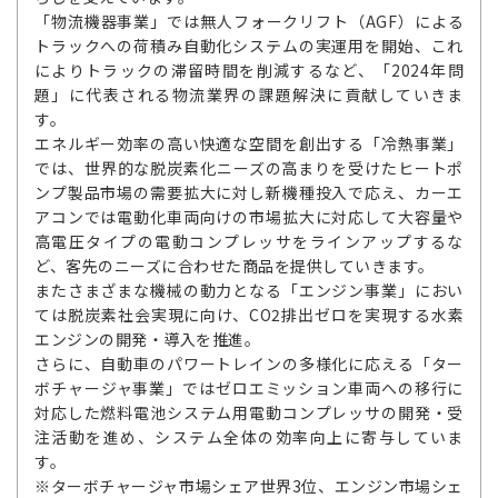
「物流機器事業」では無人フォークリフト（AGF）による
トラックへの荷積み自動化システムの実運用を開始、これ
によりトラックの滞留時間を削減するなど、「2024年問
題」に代表される物流業界の課題解決に貢献していきま
す。
エネルギー効率の高い快適な空間を創出する「冷熱事業」
では、世界的な脱炭素化ニーズの高まりを受けたヒートポ
ンプ製品市場の需要拡大に対し新機種投入で応え、カーエ
アコンでは電動化車両向けの市場拡大に対応して大容量や
高電圧タイプの電動コンプレッサをラインアップするな
ど、客先のニーズに合わせた商品を提供していきます。
またさまざまな機械の動力となる「エンジン事業」におい
ては脱炭素社会実現に向け、CO2排出ゼロを実現する水素
エンジンの開発・導入を推進。
さらに、自動車のパワートレインの多様化に応える「ター
ボチャージャ事業」ではゼロエミッション車両への移行に
対応した燃料電池システム用電動コンプレッサの開発・受
注活動を進め、システム全体の効率向上に寄与していま
す。
※ターボチャージャ市場シェア世界3位、エンジン市場シェ