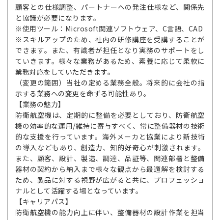
顧客との仕様調整、パートナーへの発注仕様など、関係先
と協議が必要になります。
※使用ツール：Microsoft関連ソフトウェア、C言語、CAD
※スキルアップのため、社内の研修講座を受講することが
できます。また、有識者が担任となり実務のサポートをし
ていきます。様々な業務があるため、素養に応じて柔軟に
業務対応をしていただきます。
（変更の範囲）当社の定める業務全般。将来的に会社の指
示する業務への変更を命ずる可能性あり。
【業務の魅力】
防衛航空機は、定期的に整備を必要としており、防衛航空
機の効率的な運用/維持に寄与すべく、常に整備器材の技術
的な支援を行っています。海外メーカと協業により新技術
の導入などもあり、創造力、知的好奇心が刺激されます。
また、顧客、設計、製造、調達、品証等、関連部署と整備
器材の契約から納入まで様々な観点から最適解を検討する
ため、製品に対する視野が広がると共に、プロフェッショ
ナルとして活躍する場となっています。
【キャリアパス】
防衛航空機の能力向上に伴い、整備器材の設計作業を担当