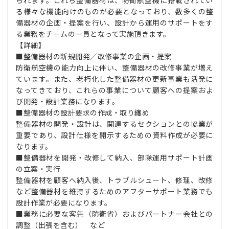
られます。これら整備器材は、防衛航空機に搭載されてい
る様々な機能向けのものが必要となっており、数多くの整
備器材の企画・提案を行い、設計から運用のサポートをす
る業務をチームの一員となって実施頂きます。
【詳細】
■整備器材の新規開発／改修事業の企画・提案
防衛航空機の能力向上に伴い、整備器材の改修事業が増え
ています。また、老朽化した整備器材の更新事業も活発に
なってきており、これらの事業について顧客への提案およ
び開発・設計業務になります。
■整備器材の設計要求の作成・取り纏め
整備器材の開発・設計は、関連するセクションとの協業が
重要であり、設計仕様を開示するための資料作成が必要に
なります。
■整備器材を開発・改修して納入、部隊運用サポート計画
の立案・実行
整備器材を顧客へ納入後、トラブルシュート、修理、改修
など整備器材を維持するためのアフターサポート業務でも
設計作業が必要になります。
■業務に必要な客先（防衛省）およびパートナー会社との
調整（出張を含む） など