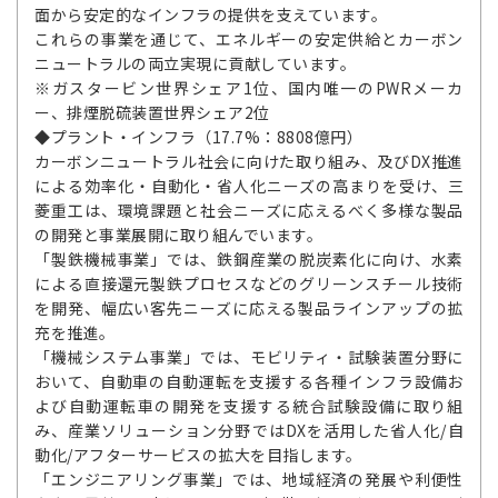
面から安定的なインフラの提供を支えています。
これらの事業を通じて、エネルギーの安定供給とカーボン
ニュートラルの両立実現に貢献しています。
※ガスタービン世界シェア1位、国内唯一のPWRメーカ
ー、排煙脱硫装置世界シェア2位
◆プラント・インフラ（17.7%：8808億円）
カーボンニュートラル社会に向けた取り組み、及びDX推進
による効率化・自動化・省人化ニーズの高まりを受け、三
菱重工は、環境課題と社会ニーズに応えるべく多様な製品
の開発と事業展開に取り組んでいます。
「製鉄機械事業」では、鉄鋼産業の脱炭素化に向け、水素
による直接還元製鉄プロセスなどのグリーンスチール技術
を開発、幅広い客先ニーズに応える製品ラインアップの拡
充を推進。
「機械システム事業」では、モビリティ・試験装置分野に
おいて、自動車の自動運転を支援する各種インフラ設備お
よび自動運転車の開発を支援する統合試験設備に取り組
み、産業ソリューション分野ではDXを活用した省人化/自
動化/アフターサービスの拡大を目指します。
「エンジニアリング事業」では、地域経済の発展や利便性