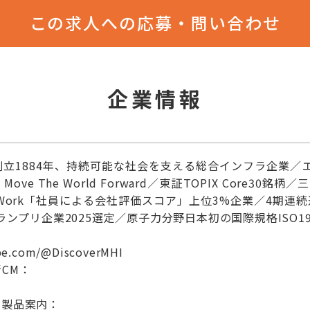
この求人への応募・問い合わせ
企業情報
創立1884年、持続可能な社会を支える総合インフラ企業／
ve The World Forward／東証TOPIX Core30
enWork「社員による会社評価スコア」上位3%企業／4期
ランプリ企業2025選定／原子力分野日本初の国際規格ISO19
be.com/@DiscoverMHI
CM：
の製品案内：