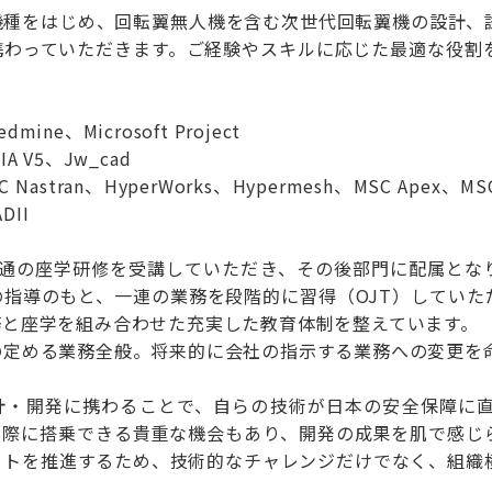
機種をはじめ、回転翼無人機を含む次世代回転翼機の設計、
携わっていただきます。ご経験やスキルに応じた最適な役割
ne、Microsoft Project
 V5、Jw_cad
tran、HyperWorks、Hypermesh、MSC Apex、MSC Pa
DII
共通の座学研修を受講していただき、その後部門に配属とな
の指導のもと、一連の業務を段階的に習得（OJT）していた
務と座学を組み合わせた充実した教育体制を整えています。
の定める業務全般。将来的に会社の指示する業務への変更を
計・開発に携わることで、自らの技術が日本の安全保障に
実際に搭乗できる貴重な機会もあり、開発の成果を肌で感じ
クトを推進するため、技術的なチャレンジだけでなく、組織