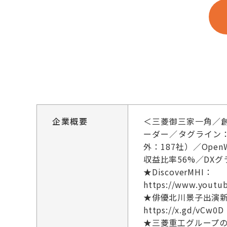
企業概要
＜三菱御三家一角／
ーダー／タグライン：Mo
外：187社）／Op
収益比率56%／DXグ
★DiscoverMHI：
https://www.youtu
★俳優北川景子出演新
https://x.gd/vCw0D
★三菱重工グループ