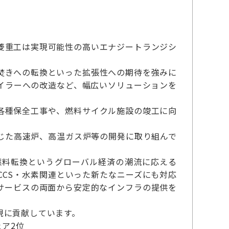
菱重工は実現可能性の高いエナジートランジシ
焚きへの転換といった拡張性への期待を強みに
イラーへの改造など、幅広いソリューションを
各種保全工事や、燃料サイクル施設の竣工に向
じた高速炉、高温ガス炉等の開発に取り組んで
燃料転換というグローバル経済の潮流に応える
CS・水素関連といった新たなニーズにも対応
サービスの両面から安定的なインフラの提供を
現に貢献しています。
ア2位