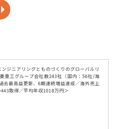
エンジニアリングとものづくりのグローバルリ
銘柄／三菱重工グループ会社数243社（国内：56社/海
連続過去最高益更新、6期連続増益達成／海外売上
443取得／平均年収1018万円＞