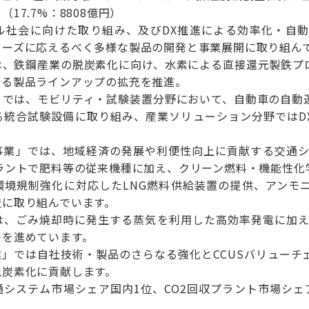
17.7%：8808億円）
ル社会に向けた取り組み、及びDX推進による効率化・自
ニーズに応えるべく多様な製品の開発と事業展開に取り組ん
は、鉄鋼産業の脱炭素化に向け、水素による直接還元製鉄プ
える製品ラインアップの拡充を推進。
」では、モビリティ・試験装置分野において、自動車の自動
る統合試験設備に取り組み、産業ソリューション分野ではDX
。
事業」では、地域経済の発展や利便性向上に貢献する交通シ
プラントで肥料等の従来機種に加え、クリーン燃料・機能性化
環境規制強化に対応したLNG燃料供給装置の提供、アンモニ
造に取り組んでいます。
は、ごみ焼却時に発生する蒸気を利用した高効率発電に加え、
発を進めています。
業」では自社技術・製品のさらなる強化とCCUSバリュー
脱炭素化に貢献します。
通システム市場シェア国内1位、CO2回収プラント市場シェ