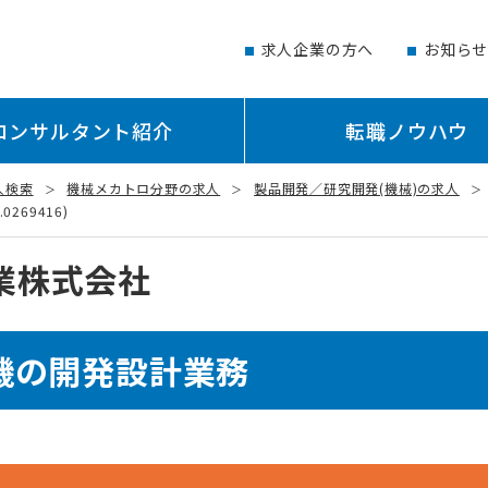
求人企業の方へ
お知ら
コンサルタント紹介
転職ノウハウ
人検索
機械メカトロ分野の求人
製品開発／研究開発(機械)の求人
69416)
業株式会社
機の開発設計業務