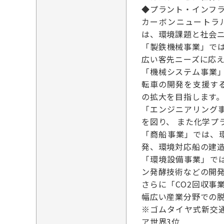
◆プラント・インフラ（
カーボンニュートラ
は、環境課題と社会
「製鉄機械事業」で
広い客先ニーズに応
「機械システム事業
転車の開発を支援す
の拡大を目指します
「エンジニアリング
を図り、 また化学
「商船事業」では、
発、環境対応船の建
「環境設備事業」で
ン発酵技術などの開
さらに「CO2回収事
幅広い産業分野での
※ゴムタイヤ式新交
ア世界3位