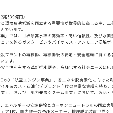
2兆539億円）
給と環境負荷低減を両立する重要性が世界的に高まる中、三
組んでいます。
事業」では、世界最高水準の高効率・高い信頼性、及び水素
シェアを誇るガスタービンやバイオマス・アンモニア混焼ボ
既設プラントの再稼働、再稼働後の安定・安全運転に資する
ています。
の安全性を有する革新軽水炉や、多様化する社会ニーズに応
NOxの「航空エンジン事業」、省エネや脱炭素化に向けた
オイル＆ガス・石油化学プラント向けの豊富な実績を持ち、C
事業」、および「風力発電システム事業」において、製品・
て、エネルギーの安定供給とカーボンニュートラルの両立実
ェア1位、国内唯一のPWRメーカー、排煙脱硫装置世界シェ