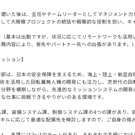
を磨いた後は、主任やチームリーダーとしてマネジメント力
として大規模プロジェクトの統括や戦略的な役割を担い、キ
有（基本は出勤ですが、状況に応じてリモートワークも活用
業務内容により、客先やパートナー先への出張があります。
ミッション】
術部は、日本の安全保障を支えるため、海上・陸上・航空自
技術を活用した回転翼無人機の開発にも注力し、次世代の回
術分野を横断しながら、先進的なミッションシステムの開発
きな仕事に挑戦できるやりがいのある環境です。
ム課、装備システム課、制御システム課の4つの課があり、
スキルに応じて最適な配属先を検討しますので、ご自身の強
せん。各課には2～3のチームがあり、それぞれの系統におけ