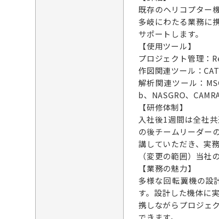
既存のヘリコプター
多岐にわたる業務に
サポートします。
【使用ツール】
プロジェクト管理：Redmi
作図関連ツール：CATIA
解析関連ツール：MSC Nas
b、NASGRO、CAMRA
【研修体制】
入社後1週間は全社
の後チームリーダー
講していただき、実
（変更の範囲）当社
【業務の魅力】
多様な回転翼機の設
す。設計した機体に
携しながらプロジェ
できます。