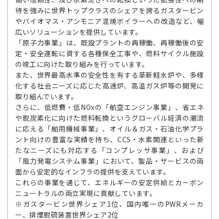
待を強みに世界トップクラスのシェアを誇るガスタービン
やバイオマス・アンモニア混焼ボイラーへの改造など、幅
広いソリューションを提供しています。
「原子力事業」は、既設プラントの再稼働、再稼働後の安
定・安全運転に資する各種保全工事や、燃料サイクル施設
の竣工に向けた取り組みを行っています。
また、世界最高水準の安全性を有する革新軽水炉や、多様
化する社会ニーズに応じた高速炉、高温ガス炉等の開発に
取り組んでいます。
さらに、低燃費・低NOxの「航空エンジン事業」、省エネ
や脱炭素化に向けた燃料転換というグローバル経済の潮流
に応える「舶用機械事業」、オイル＆ガス・石油化学プラ
ント向けの豊富な実績を持ち、CCS・水素関連といった新
たなニーズにも対応する「コンプレッサ事業」、および
「風力発電システム事業」において、製品・サービスの両
面から安定的なインフラの提供を支えています。
これらの事業を通じて、エネルギーの安定供給とカーボン
ニュートラルの両立実現に貢献しています。
※ガスタービン世界シェア1位、国内唯一のPWRメーカ
ー、排煙脱硫装置世界シェア2位