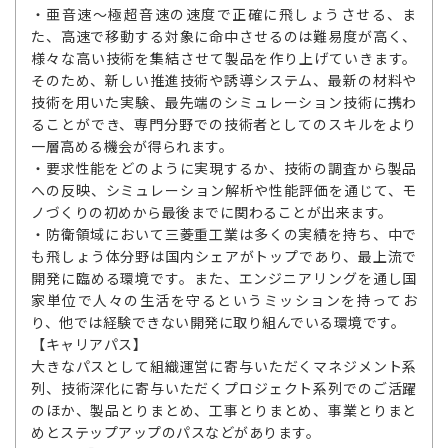
・亜音速～極超音速の速度で正確に飛しょうさせる、ま
た、高速で移動する対象に命中させるのは難易度が高く、
様々な高い技術を集結させて製品を作り上げていきます。
そのため、新しい推進技術や誘導システム、最新の材料や
技術を用いた実験、最先端のシミュレーション技術に携わ
ることができ、専門分野での技術者としてのスキルをより
一層高める機会が得られます。
・要求性能をどのように実現するか、技術の調査から製品
への反映、シミュレーション解析や性能評価を通じて、モ
ノづくりの初めから最後までに関わることが出来ます。
・防衛領域において三菱重工業は多くの実績を持ち、中で
も飛しょう体分野は国内シェアがトップであり、最上流で
開発に臨める環境です。また、エンジニアリングを通し国
家単位で人々の生活を守るというミッションを持ってお
り、他では経験できない開発に取り組んでいる環境です。
【キャリアパス】
大きなパスとして組織運営に寄与いただくマネジメント系
列、技術深化に寄与いただくプロジェクト系列でのご活躍
のほか、製品とりまとめ、工事とりまとめ、事業とりまと
めとステップアップのパスなどがあります。