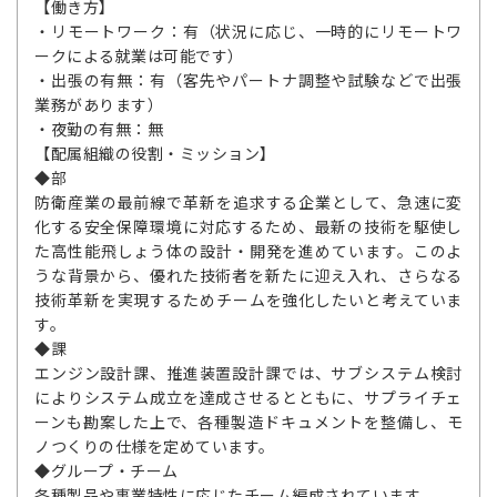
【働き方】
・リモートワーク：有（状況に応じ、一時的にリモートワ
ークによる就業は可能です）
・出張の有無：有（客先やパートナ調整や試験などで出張
業務があります）
・夜勤の有無：無
【配属組織の役割・ミッション】
◆部
防衛産業の最前線で革新を追求する企業として、急速に変
化する安全保障環境に対応するため、最新の技術を駆使し
た高性能飛しょう体の設計・開発を進めています。このよ
うな背景から、優れた技術者を新たに迎え入れ、さらなる
技術革新を実現するためチームを強化したいと考えていま
す。
◆課
エンジン設計課、推進装置設計課では、サブシステム検討
によりシステム成立を達成させるとともに、サプライチェ
ーンも勘案した上で、各種製造ドキュメントを整備し、モ
ノつくりの仕様を定めています。
◆グループ・チーム
各種製品や事業特性に応じたチーム編成されています。