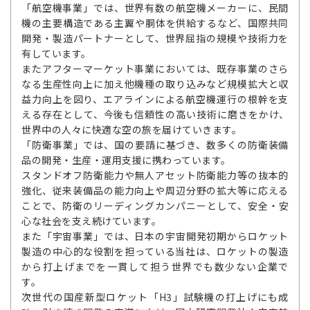
「航空機事業」では、世界有数の航空機メーカーに、民間
機の主要構造である主翼や胴体を供給するなど、国際共同
開発・製造パートナーとして、世界屈指の規模や技術力を
有しています。
またアフターマーケット事業においては、既存事業のさら
なる生産性向上に加え他機種の取り込みなど規模拡大と収
益力向上を図り、エアラインによる航空機運行の根幹を支
える存在として、今後も信頼性の高い技術に磨きをかけ、
世界中の人々に快適な空の旅を届けていきます。
「防衛事業」では、国の要請に基づき、数多くの防衛装備
品の開発・生産・運用支援に携わっています。
スタンドオフ防衛能力や無人アセット防衛能力等の抜本的
強化、従来装備品の能力向上や周辺分野の拡大等に応える
ことで、防衛のリーディングカンパニーとして、安全・安
心な社会を支え続けています。
また「宇宙事業」では、日本の宇宙開発初期からロケット
製造の中心的な役割を担っている当社は、ロケットの製造
から打上げまでを一貫して担う世界でも数少ない企業で
す。
次世代の国産新型ロケット「H3」試験機の打上げにも成