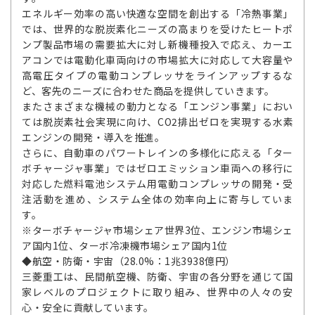
エネルギー効率の高い快適な空間を創出する「冷熱事業」
では、世界的な脱炭素化ニーズの高まりを受けたヒートポ
ンプ製品市場の需要拡大に対し新機種投入で応え、カーエ
アコンでは電動化車両向けの市場拡大に対応して大容量や
高電圧タイプの電動コンプレッサをラインアップするな
ど、客先のニーズに合わせた商品を提供していきます。
またさまざまな機械の動力となる「エンジン事業」におい
ては脱炭素社会実現に向け、CO2排出ゼロを実現する水素
エンジンの開発・導入を推進。
さらに、自動車のパワートレインの多様化に応える「ター
ボチャージャ事業」ではゼロエミッション車両への移行に
対応した燃料電池システム用電動コンプレッサの開発・受
注活動を進め、システム全体の効率向上に寄与していま
す。
※ターボチャージャ市場シェア世界3位、エンジン市場シェ
ア国内1位、ターボ冷凍機市場シェア国内1位
◆航空・防衛・宇宙（28.0%：1兆3938億円）
三菱重工は、民間航空機、防衛、宇宙の各分野を通じて国
家レベルのプロジェクトに取り組み、世界中の人々の安
心・安全に貢献しています。