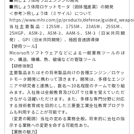
■飛しょう体用ラムエンジンの開発
■飛しょう体用ロケットモータ（固体推進薬）の開発
＜参考＞飛しょう体（ミサイル）について
https://www.mhi.com/jp/products/defense/guided_weapon
当社主要製品：12SSM、17SSM、23ASM、25SSM、
25HGP、ASM-2、ASM-3、AAM-5、SM-3（日米共同開
発）、GPI（日米共同開発）、極超音速誘導弾
【使用ツール】
Micorsoftソフトウェアなどによる一般業務ツールのほ
か、構造、機構、熱、破壊などの管理ツール
【研修体制】
主要製品またはその将来製品向けの各種エンジン／ロケッ
トモータ開発に携わって頂きます。開発は、多様なエンジ
ニアや研究者と連携し、数名～10名程度のチームで取り組
みます。入社後は全般教育及びOJTで仕事を覚えていただ
きながら活躍いただけます。また、多様な専門分野に対応
する技術者育成を目的とした三菱重工業全社教育プログラ
ムも利用することが可能です。
（変更の範囲）当社の定める業務全般。将来的に会社の指
示する業務への変更を命ずる可能性あり。
【業務の魅力】