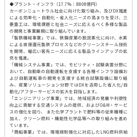
◆プラント・インフラ（17.7%：8808億円）
カーボンニュートラル社会に向けた取り組み、及びDX推進
による効率化・自動化・省人化ニーズの高まりを受け、三
菱重工は、環境課題と社会ニーズに応えるべく多様な製品
の開発と事業展開に取り組んでいます。
「製鉄機械事業」では、鉄鋼産業の脱炭素化に向け、水素
による直接還元製鉄プロセスなどのグリーンスチール技術
を開発、幅広い客先ニーズに応える製品ラインアップの拡
充を推進。
「機械システム事業」では、モビリティ・試験装置分野に
おいて、自動車の自動運転を支援する各種インフラ設備お
よび自動運転車の開発を支援する統合試験設備に取り組
み、産業ソリューション分野ではDXを活用した省人化/自
動化/アフターサービスの拡大を目指します。
「エンジニアリング事業」では、地域経済の発展や利便性
向上に貢献する交通システムの提供、およびO&M・サービ
スの強化を図り、 また化学プラントで肥料等の従来機種に
加え、クリーン燃料・機能性化学品等への取り組みを進め
ています。
「商船事業」では、環境規制強化に対応したLNG燃料供給