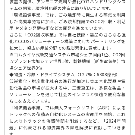
装置の提供、アンモニア燃料や液化CO2ハンドリングシス
テムの開発、環境対応船の建造に取り組んでいます。
「環境設備事業」では、ごみ焼却時に発生する蒸気を利用
した高効率発電に加え、ごみ焼却施設でのCO2回収・利活
用 やメタン発酵技術などの開発を進めています。
さらに「CO2回収事業」では自社技術・製品のさらなる強
化とCCUSバリューチェーン構築に向けたパートナリングを
拡大し、幅広い産業分野での脱炭素化に貢献します。
※ゴムタイヤ式新交通システム市場シェア国内1位、CO2回
収プラント市場シェア世界1位、製鉄機械（新型電気炉）市
場シェア世界3位
◆物流・冷熱・ドライブシステム（12.7%：6308億円）
低炭素化・脱炭素化社会の進行が加速し省エネ化製品や電
動化製品の市場が拡大する中、三菱重工は、多様な製品・
ソリューションを通じて社会のインフラと快適で便利な暮
らしを支えています。
「物流機器事業」では無人フォークリフト（AGF）による
トラックへの荷積み自動化システムの実運用を開始、これ
によりトラックの滞留時間を削減するなど、「2024年問
題」に代表される物流業界の課題解決に貢献していきま
す。