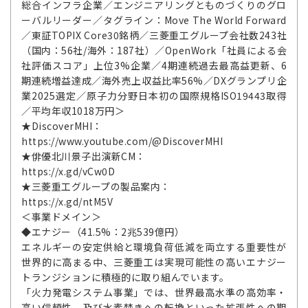
総合インフラ企業／エンジニアリングとものづくりのグロ
ーバルリーダー／タグライン：Move The World Forward
／東証TOPIX Core30銘柄／三菱重工グループ会社数243社
（国内：56社/海外：187社）／OpenWork「社員による会
社評価スコア」上位3%企業／4期連続過去最高益更新、6
期連続増益達成／海外売上収益比率56%／DXグランプリ企
業2025選定／原子力分野日本初の国際規格ISO19443取得
／平均年収1018万円＞
★DiscoverMHI：
https://www.youtube.com/@DiscoverMHI
★俳優北川景子出演新CM：
https://x.gd/vCw0D
★三菱重工グループの製品案内：
https://x.gd/ntM5V
＜事業ドメイン＞
◆エナジー（41.5%：2兆539億円）
エネルギーの安定供給と環境負荷低減を両立する重要性が
世界的に高まる中、三菱重工は実現可能性の高いエナジー
トランジションに積極的に取り組んでいます。
「火力発電システム事業」では、世界最高水準の高効率・
高い信頼性、及び水素焚きへの転換といった拡張性への期